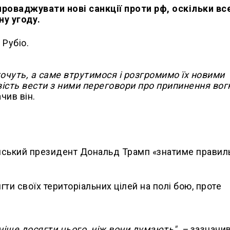
роваджувати нові санкції проти рф, оскільки вс
ну угоду.
Рубіо.
 хочуть, а саме втрутимося і розгромимо їх новими
ість вести з ними переговори про припинення вогн
чив він.
ський президент Дональд Трамп «знатиме правил
ти своїх територіальних цілей на полі бою, проте
іше досягти цього, ніж вони думають", –
зазначив