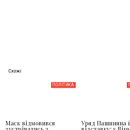
Схожi
ПОЛІТИКА
Маск відмовився
Уряд Пашиняна 
зустрічатись з
відставку: у Вір