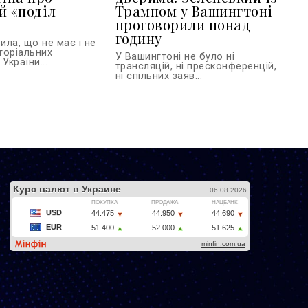
й «поділ
Трампом у Вашингтоні
проговорили понад
годину
ла, що не має і не
торіальних
У Вашингтоні не було ні
України...
трансляцій, ні пресконференцій,
ні спільних заяв...