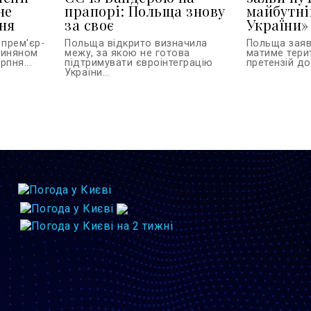
не
прапорі: Польща знову
майбутні
ня
за своє
України»
 прем'єр-
Польща відкрито визначила
Польща заяви
шиняном
межу, за якою не готова
матиме тери
пня...
підтримувати євроінтеграцію
претензій до 
України...