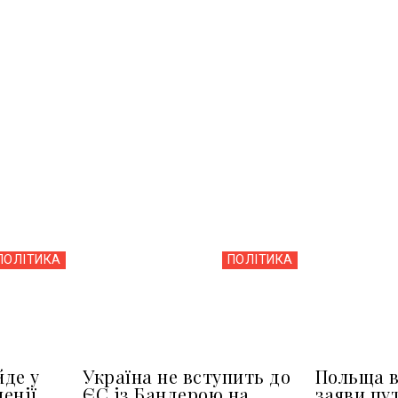
ПОЛІТИКА
ПОЛІТИКА
йде у
Україна не вступить до
Польща в
менії
ЄС із Бандерою на
заяви пу