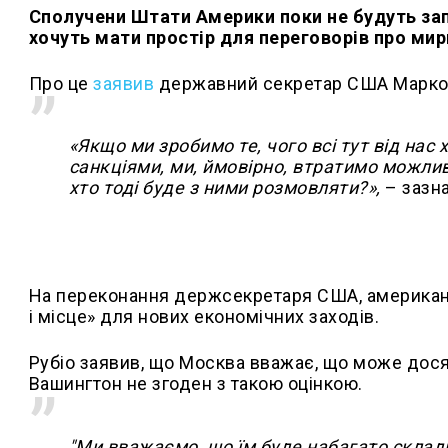
Сполучени Штати Америки поки не будуть зап
хочуть мати простір для переговорів про мир
Про це
заявив
державний секретар США Марко 
«Якщо ми зробимо те, чого всі тут від нас
санкціями, ми, ймовірно, втратимо можлив
хто тоді буде з ними розмовляти?»,
– зазна
На переконання держсекретаря США, американ
і місце» для нових економічних заходів.
Рубіо заявив, що Москва вважає, що може досяг
Вашингтон не згоден з такою оцінкою.
"
Ми вважаємо, що їм буде набагато складн