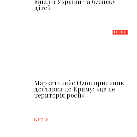
виїзд з України та безпеку
дітей
БІЗНЕС
Маркетплейс Ozon припинив
доставки до Криму: «це не
територія росії»
БЛОГИ