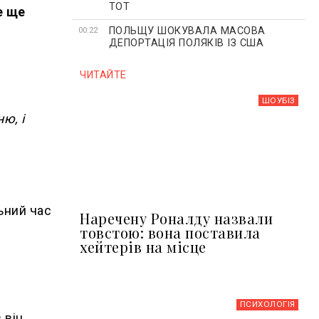
ТОТ
е ще
ПОЛЬЩУ ШОКУВАЛА МАСОВА
00:22
ДЕПОРТАЦІЯ ПОЛЯКІВ ІЗ США
ЧИТАЙТЕ
ШОУБIЗ
ю, і
ьний час
Наречену Роналду назвали
товстою: вона поставила
хейтерів на місце
ПСИХОЛОГІЯ
 він.