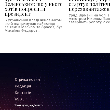
Зеленським: що у нього
стартує політич
хотів попросити
перезавантажен
президент
Уряд Вірменії на чолі з
міністром Ніколом Па
В українській владі чиновником,
завершить роботу 2 сер
який підтримував найтісніші
зв’язки з Маском та SpaceX, був
Михайло Федоров...
Стрiчка новин
Редакцiя
Контакти
RSS
Цей дощ надовго!