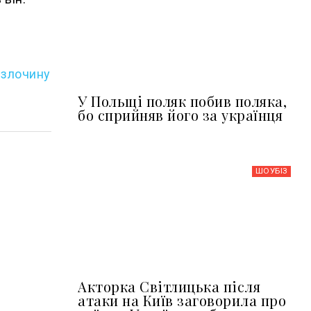
 злочину
У Польщі поляк побив поляка,
бо сприйняв його за українця
ШОУБIЗ
Акторка Світлицька після
атаки на Київ заговорила про