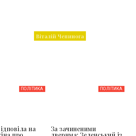
Віталій Чепинога
ПОЛІТИКА
ПОЛІТИКА
ідповіла на
За зачиненими
тіна про
дверима: Зеленський із