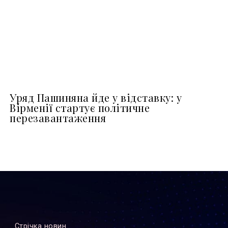
Уряд Пашиняна йде у відставку: у
Вірменії стартує політичне
перезавантаження
Стрiчка новин