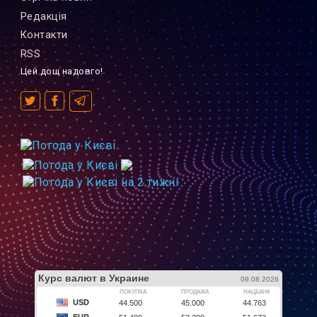
Редакцiя
Контакти
RSS
Цей дощ надовго!