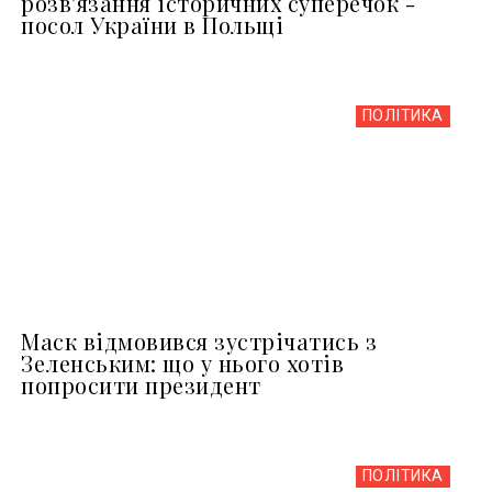
розв'язання історичних суперечок -
посол України в Польщі
ПОЛІТИКА
Маск відмовився зустрічатись з
Зеленським: що у нього хотів
попросити президент
ПОЛІТИКА