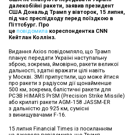
далекобійні ракети, заявив президент
США Дональд Трамп у вівторок, 15 липня,
під час преспідходу перед поїздкою в
Піттсбург. Про
це
повідомила
кореспондентка CNN
Кейтлан Коллінз.
Видання Axios повідомляло, що Трамп
планує передати Україні наступальну
зброю, зокрема, ймовірно, ракети великої
дальності, здатні вражати цілі навіть
у Москві. ЗМІ припустили, що може йтися
про ракети з радіусом дії щонайменше
500 км, зокрема, балістичні ракети для
РСЗВ HIMARS PrSM (Precision Strike Missile)
або крилаті ракети AGM-158 JASSM-ER
з дальністю до 925 км, сумісні
з винищувачами F-16.
15 липня Financial Times із посиланням
на джерела повідомила, що Трамп