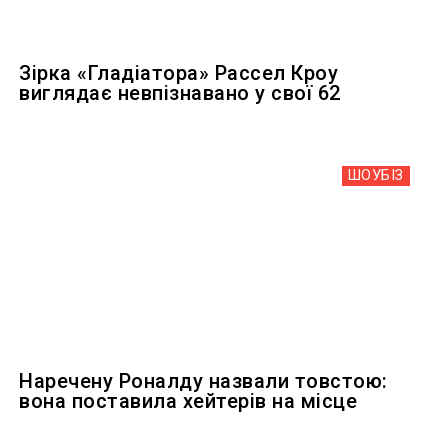
Зірка «Гладіатора» Рассел Кроу
виглядає невпізнавано у свої 62
ШОУБIЗ
Наречену Роналду назвали товстою:
вона поставила хейтерів на місце