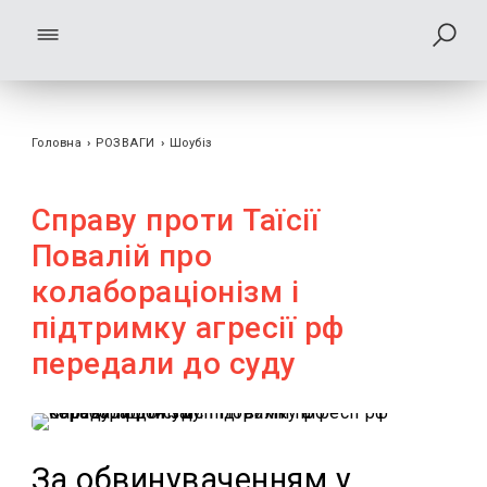
Головна
›
РОЗВАГИ
›
Шоубiз
Справу проти Таїсії
Повалій про
колабораціонізм і
підтримку агресії рф
передали до суду
За обвинуваченням у