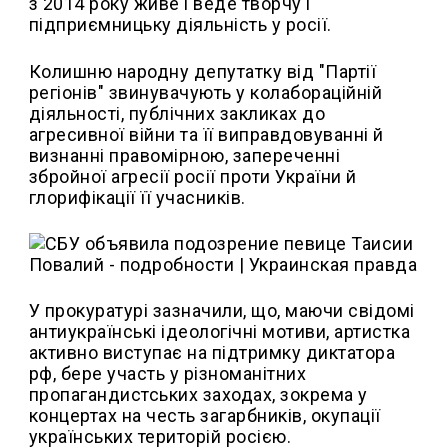
з 2014 року живе і веде творчу і
підприємницьку діяльність у росії.
Колишню народну депутатку від "Партії
регіонів" звинувачують у колабораційній
діяльності, публічних закликах до
агресивної війни та її виправдовуванні й
визнанні правомірною, запереченні
збройної агресії росії проти України й
глорифікації її учасників.
У прокуратурі зазначили, що, маючи свідомі
антиукраїнські ідеологічні мотиви, артистка
активно виступає на підтримку диктатора
рф, бере участь у різноманітних
пропагандистських заходах, зокрема у
концертах на честь загарбників, окупації
українських територій росією.