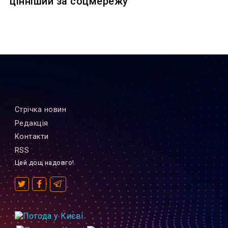
цінніший за соцмережу
Стрiчка новин
Редакцiя
Контакти
RSS
Цей дощ надовго!