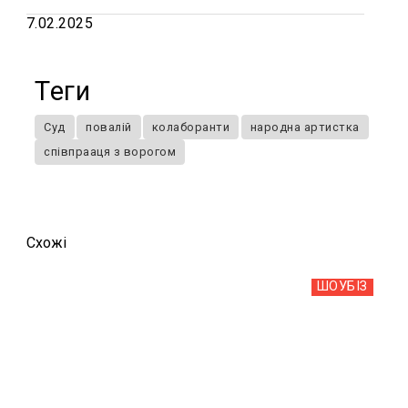
7.02.2025
Теги
Суд
повалій
колаборанти
народна артистка
співпрааця з ворогом
Схожi
ШОУБIЗ