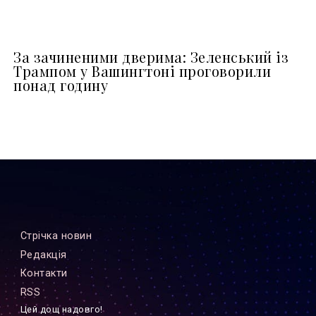
За зачиненими дверима: Зеленський із
Трампом у Вашингтоні проговорили
понад годину
Стрiчка новин
Редакцiя
Контакти
RSS
Цей дощ надовго!