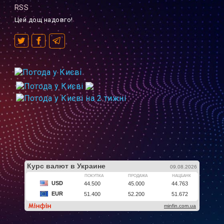
RSS
Цей дощ надовго!