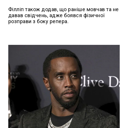
Філліп також додав, що раніше мовчав та не
давав свідчень, адже боявся фізичної
розправи з боку репера.