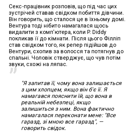
Секс-працівник розповів, що під час цих
зустрічей ставав свідком побиття дівчини.
Він говорить, що сталося це в їхньому домі.
Вентура тоді нібито намагалася щось
видалити з комп'ютера, коли P. Diddy
покликав її до кімнати. Після цього Філліп
став свідком того, як репер підійшов до
Вентури, схопив за волосся та потягнув до
спальні. Чоловік стверджує, що чув потім
звуки, схожі на ляпас.
"Я запитав її, чому вона залишається
з цим хлопцем, якщо він б'є її. Я
намагався пояснити їй, що вона в
реальній небезпеці, якщо
залишиться з ним. Вона фактично
намагалася переконати мене: "Все
гаразд, зі мною все гаразд", —
говорить свідок.