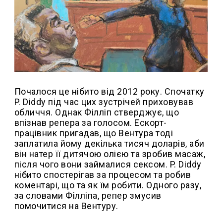
Почалося це нібито від 2012 року. Спочатку
P. Diddy під час цих зустрічей приховував
обличчя. Однак Філліп стверджує, що
впізнав репера за голосом. Ескорт-
працівник пригадав, що Вентура тоді
заплатила йому декілька тисяч доларів, аби
він натер її дитячою олією та зробив масаж,
після чого вони займалися сексом. P. Diddy
нібито спостерігав за процесом та робив
коментарі, що та як їм робити. Одного разу,
за словами Філліпа, репер змусив
помочитися на Вентуру.