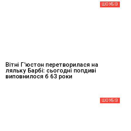
ШОУБIЗ
Вітні Г'юстон перетворилася на
ляльку Барбі: сьогодні попдиві
виповнилося б 63 роки
ШОУБIЗ