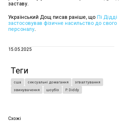
заставу.
Український Дощ писав раніше, що
Пі Дідді
застосовував фізичне насильство до свого
персоналу
.
15.05.2025
Теги
сша
сексуальні домагання
згвалтування
звинувачення
шоубіз
P. Diddy
Схожi