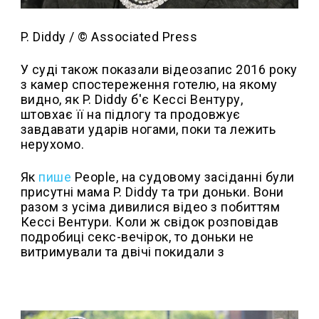
P. Diddy / © Associated Press
У суді також показали відеозапис 2016 року
з камер спостереження готелю, на якому
видно, як P. Diddy б'є Кессі Вентуру,
штовхає її на підлогу та продовжує
завдавати ударів ногами, поки та лежить
нерухомо.
Як
пише
People, на судовому засіданні були
присутні мама P. Diddy та три доньки. Вони
разом з усіма дивилися відео з побиттям
Кессі Вентури. Коли ж свідок розповідав
подробиці секс-вечірок, то доньки не
витримували та двічі покидали з