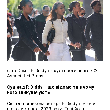
фото Сім'я P. Diddy на суді проти нього / ©
Associated Press
Суд над P. Diddy – що відомо та в чому
його звинувачують
Скандал довкола репера P. Diddy почався
ще в листопаді 2023 року. Тоді його