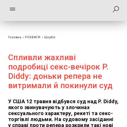
Головна
›
РОЗВАГИ
›
Шоубiз
Спливли жахливі
подробиці секс-вечірок P.
Diddy: доньки репера не
витримали й покинули суд
У США 12 травня відбувся суд над P. Diddy,
якого звинувачують у злочинах
сексуального характеру, рекеті та секс-
торгівлі людьми. На судовому засіданні
у справі проти репера розкрили такі нові