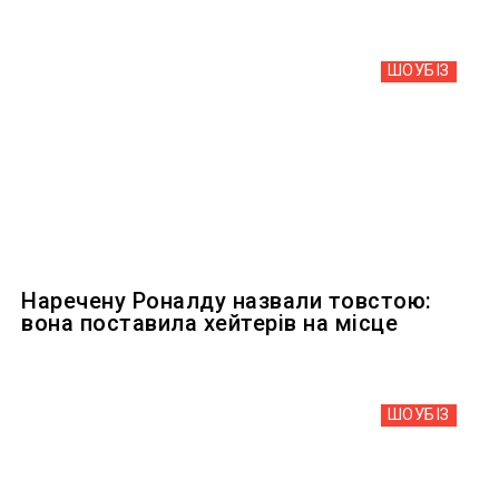
ШОУБIЗ
Наречену Роналду назвали товстою:
вона поставила хейтерів на місце
ШОУБIЗ