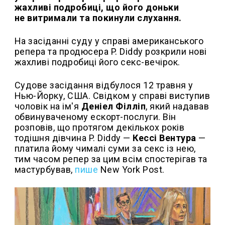
жахливі подробиці, що його доньки
не витримали та покинули слухання.
На засіданні суду у справі американського
репера та продюсера P. Diddy розкрили нові
жахливі подробиці його секс-вечірок.
Судове засідання відбулося 12 травня у
Нью-Йорку, США. Свідком у справі виступив
чоловік на ім'я
Деніел Філліп
, який надавав
обвинуваченому ескорт-послуги. Він
розповів, що протягом декількох років
тодішня дівчина P. Diddy —
Кессі Вентура
—
платила йому чималі суми за секс із нею,
тим часом репер за цим всім спостерігав та
мастурбував,
пише
New York Post.