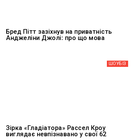
Бред Пітт зазіхнув на приватність
Анджеліни Джолі: про що мова
ШОУБIЗ
Зірка «Гладіатора» Рассел Кроу
виглядає невпізнавано у свої 62