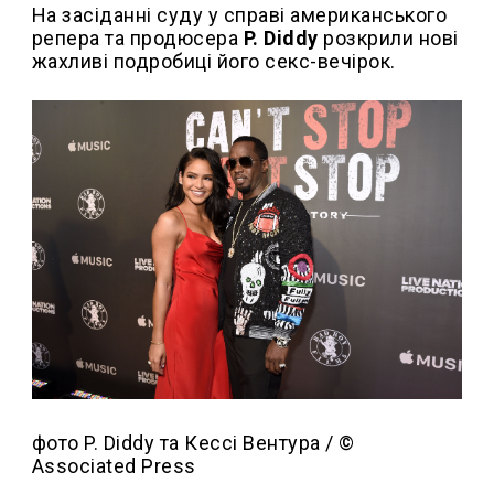
На засіданні суду у справі американського
репера та продюсера
P. Diddy
розкрили нові
жахливі подробиці його секс-вечірок.
фото P. Diddy та Кессі Вентура / ©
Associated Press