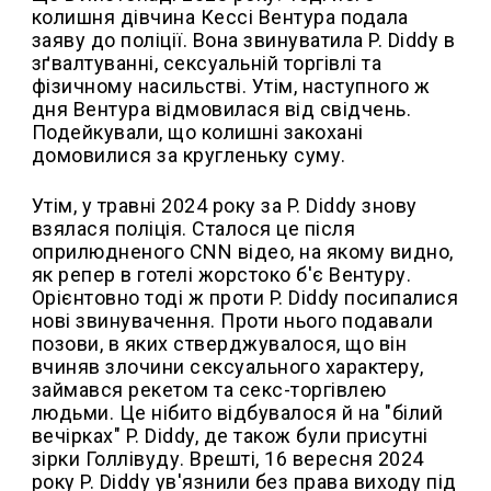
колишня дівчина Кессі Вентура подала
заяву до поліції. Вона звинуватила P. Diddy в
зґвалтуванні, сексуальній торгівлі та
фізичному насильстві. Утім, наступного ж
дня Вентура відмовилася від свідчень.
Подейкували, що колишні закохані
домовилися за кругленьку суму.
Утім, у травні 2024 року за P. Diddy знову
взялася поліція. Сталося це після
оприлюдненого CNN відео, на якому видно,
як репер в готелі жорстоко б'є Вентуру.
Орієнтовно тоді ж проти P. Diddy посипалися
нові звинувачення. Проти нього подавали
позови, в яких стверджувалося, що він
вчиняв злочини сексуального характеру,
займався рекетом та секс-торгівлею
людьми. Це нібито відбувалося й на "білий
вечірках" P. Diddy, де також були присутні
зірки Голлівуду. Врешті, 16 вересня 2024
року P. Diddy ув'язнили без права виходу під