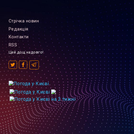
Стрiчка новин
Редакцiя
Контакти
RSS
Цей дощ надовго!