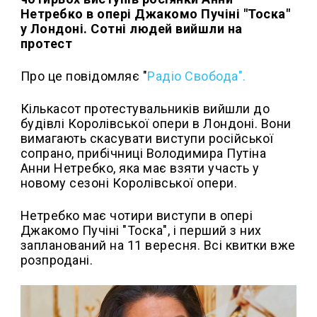
Нетребко в опері Джакомо Пучіні "Тоска"
у Лондоні. Сотні людей вийшли на
протест
Про це повідомляє "
Радіо Свобода".
Кількасот протестувальників вийшли до
будівлі Королівської опери в Лондоні. Вони
вимагають скасувати виступи російської
сопрано, прибічниці Володимира Путіна
Анни Нетребко, яка має взяти участь у
новому сезоні Королівської опери.
Нетребко має чотири виступи в опері
Джакомо Пучіні "Тоска", і перший з них
запланований на 11 вересня. Всі квитки вже
розпродані.