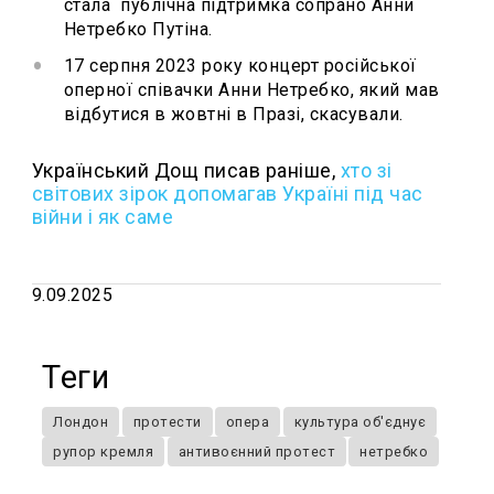
стала публічна підтримка сопрано Анни
Нетребко Путіна.
17 серпня 2023 року концерт російської
оперної співачки Анни Нетребко, який мав
відбутися в жовтні в Празі, скасували.
Український Дощ писав раніше,
хто зі
світових зірок допомагав Україні під час
війни і як саме
9.09.2025
Теги
Лондон
протести
опера
культура об'єднує
рупор кремля
антивоєнний протест
нетребко