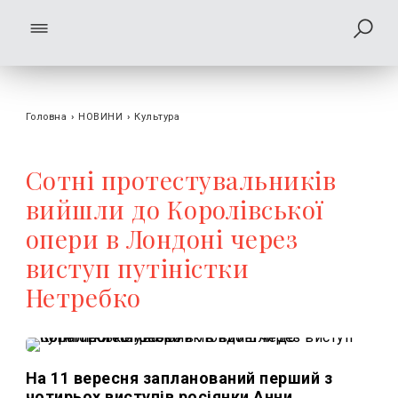
Головна
›
НОВИНИ
›
Культура
Сотні протестувальників
вийшли до Королівської
опери в Лондоні через
виступ путіністки
Нетребко
На 11 вересня запланований перший з
чотирьох виступів росіянки Анни