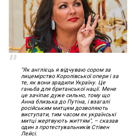
"Як англієць я відчуваю сором за
лицемірство Королівської опери і за
те, як вони зрадили Україну. Це
ганьба для британської нації. Мене
це зачіпає дуже сильно, тому що
Анна близька до Путіна, і взагалі
російським митцям дозволяють
виступати, тим часом як українські
митці жертвують життям", – сказав
один з протестувальників Стівен
Лейсі.