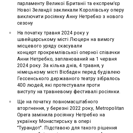
парламенту Великої Британії та експрем'єр
Нової Зеландії закликали Королівську оперу
виключити росіянку Анну Нетребко з нового
сезону
На початку травня 2024 року у
швейцарському місті Люцерн на вимогу
місцевого уряду скасували
концерт прокремлівської оперної співачки
Анни Нетребко, запланований на 1 червня
2024 року. За кілька днів, 4 травня, у
німецькому місті Вісбаден перед будівлею
Гессенського державного театру зібралось
400 людей, які протестували проти
виступу на травневому фестивалі росіянки.
Ще на початку повномасштабного
вторгнення, у березні 2022 року, Metropolitan
Opera замінила росіянку Нетребко на
українку Монастирську в опері
"Турандот". Підставою для такого рішення