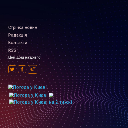
Стрiчка новин
Редакцiя
Контакти
RSS
Цей дощ надовго!