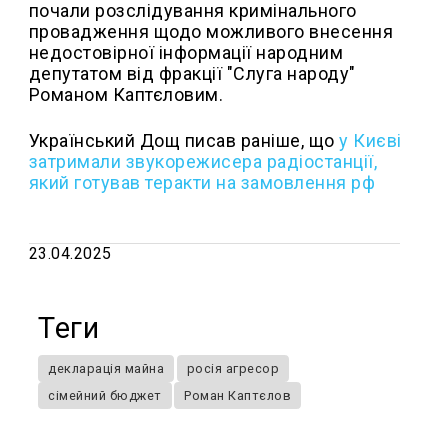
почали розслідування кримінального
провадження щодо можливого внесення
недостовірної інформації народним
депутатом від фракції "Слуга народу"
Романом Каптєловим.
Український Дощ писав раніше, що
у Києві
затримали звукорежисера радіостанції,
який готував теракти на замовлення рф
23.04.2025
Теги
декларація майна
росія агресор
сімейний бюджет
Роман Каптєлов