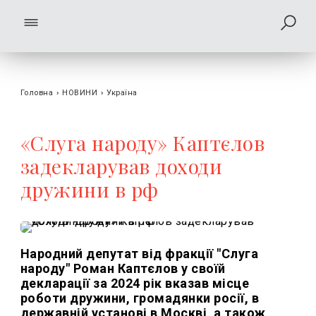
Головна
›
НОВИНИ
›
Україна
«Слуга народу» Каптєлов
задекларував доходи
дружини в рф
Народний депутат від фракції "Слуга
народу" Роман Каптєлов у своїй
декларації за 2024 рік вказав місце
роботи дружини, громадянки росії, в
державній установі в Москві, а також