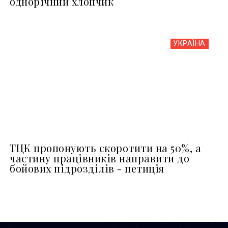
однорічний хлопчик
УКРАЇНА
ТЦК пропонують скоротити на 50%, а
частину працівників направити до
бойових підрозділів - петиція