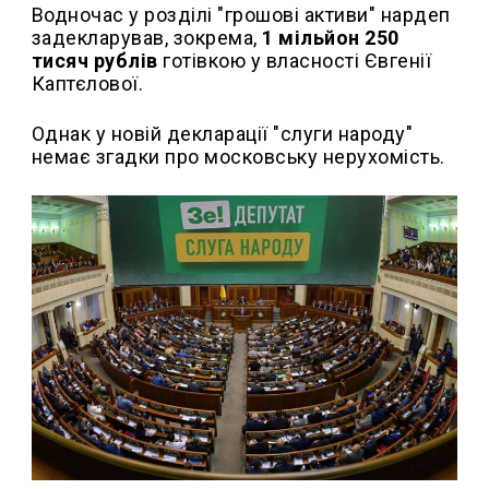
Водночас у розділі "грошові активи" нардеп
задекларував, зокрема,
1 мільйон 250
тисяч рублів
готівкою у власності Євгенії
Каптєлової.
Однак у новій декларації "слуги народу"
немає згадки про московську нерухомість.