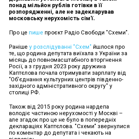
понад мільйон рублів готівки в її
розпорядженні, але не задекларував
московську нерухомість сім'ї.
Про це
пише
проєкт Радіо Свободи "Схеми".
Раніше
у розслідуванні "Схем"
йшлося про
те, що родина депутата виїхала з України за
місяць до повномасштабного вторгнення
Росії, а з грудня 2023 року дружина
Каптєлова почала отримувати зарплату від
"Об’єднання культурних центрів південно-
західного адміністративного округу" у
столиці РФ.
Також від 2015 року родина нардепа
володіє частиною нерухомості у Москві –
але згадок про це не було в попередніх
деклараціях Каптєлова. "Схеми" звернулися
по коментар до депутата і чекають на