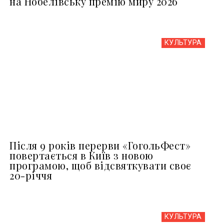
на Нобелівську премію миру 2026
КУЛЬТУРА
Після 9 років перерви «ГогольФест»
повертається в Київ з новою
програмою, щоб відсвяткувати своє
20-річчя
КУЛЬТУРА