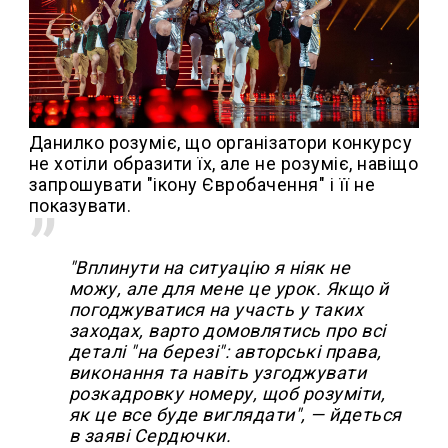
Данилко розуміє, що організатори конкурсу
не хотіли образити їх, але не розуміє, навіщо
запрошувати "ікону Євробачення" і її не
показувати.
"Вплинути на ситуацію я ніяк не
можу, але для мене це урок. Якщо й
погоджуватися на участь у таких
заходах, варто домовлятись про всі
деталі "на березі": авторські права,
виконання та навіть узгоджувати
розкадровку номеру, щоб розуміти,
як це все буде виглядати", — йдеться
в заяві Сердючки.