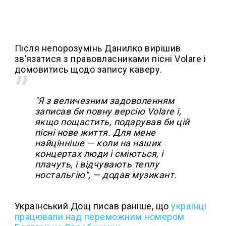
Після непорозумінь Данилко вирішив
зв’язатися з правовласниками пісні Volare і
домовитись щодо запису каверу.
"Я з величезним задоволенням
записав би повну версію Volare і,
якщо пощастить, подарував би цій
пісні нове життя. Для мене
найцінніше — коли на наших
концертах люди і сміються, і
плачуть, і відчувають теплу
ностальгію", — додав музикант.
Український Дощ писав раніше, що
у
країнці
працювали над переможним номером