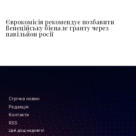
Єврокомісія рекомендує позбавити
Венеційську бієнале гранту через
павільйон росії
Стрiчка новин
Редакцiя
Контакти
RSS
Цей дощ надовго!