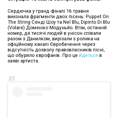
Сердючка у гранд-фіналі 16 травня
виконала фрагменти двох пісень: Puppet On
The String Сенді Шоу та Nel Blu, Dipinto Di Blu
(Volare) Доменіко Модуньйо. Втім, останній
номер, де тисячі людей в унісон співали
разом з Данилком, вирізали з ролика на
офіційному каналі Євробачення через
відсутність дозволу правовласників пісні,
що обурило єврофанів. Про це
йдеться
в
заяві артиста.