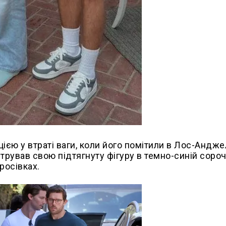
єю у втраті ваги, коли його помітили в Лос-Андже
стрував свою підтягнуту фігуру в темно-синій сороч
росівках.