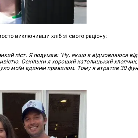
росто виключивши хліб зі свого раціону:
ликий піст. Я подумав: "Ну, якщо я відмовляюся від 
ивістю. Оскільки я хороший католицький хлопчик,
було моїм єдиним правилом. Тому я втратив 30 фун