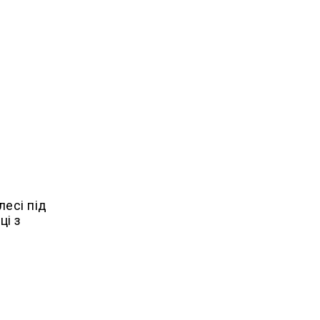
лесі під
ці з