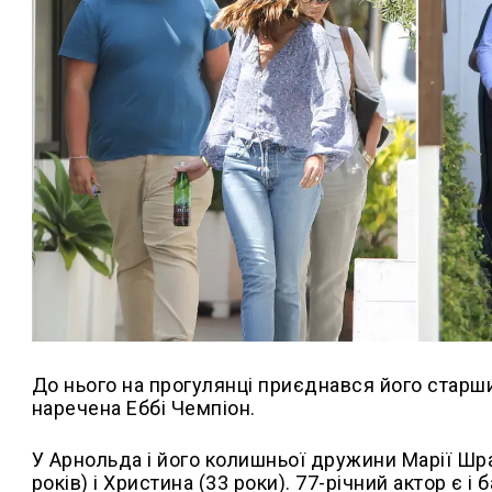
До нього на прогулянці приєднався його старший
наречена Еббі Чемпіон.
У Арнольда і його колишньої дружини Марії Шрай
років) і Христина (33 роки). 77-річний актор є