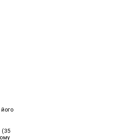
 його
 (35
йому