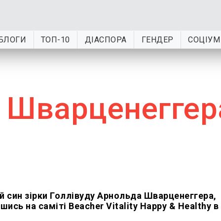
БЛОГИ
ТОП-10
ДІАСПОРА
ГЕНДЕР
СОЦІУМ
 Шварценеггер
 син зірки Голлівуду Арнольда Шварценеггера,
ись на саміті Beacher Vitality Happy & Healthy в