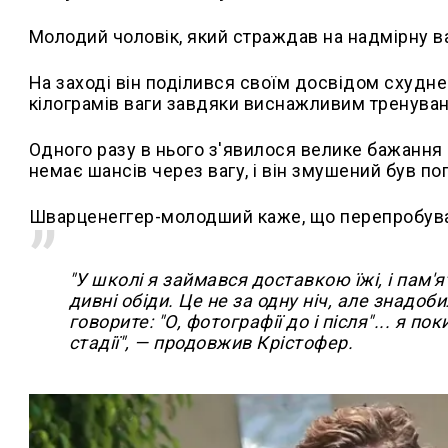
Молодий чоловік, який страждав на надмірну ва
На заході він поділився своїм досвідом схуднен
кілограмів ваги завдяки виснажливим тренува
Одного разу в нього з'явилося велике бажання 
немає шансів через вагу, і він змушений був п
Шварценеггер-молодший каже, що перепробував 
"У школі я займався доставкою їжі, і пам
дивні обіди. Це не за одну ніч, але знадоб
говорите: "О, фотографії до і після"... я по
стадії", — продовжив Крістофер.