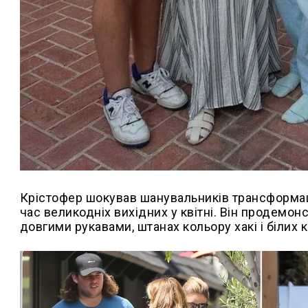
Крістофер шокував шанувальників трансформаці
час великодніх вихідних у квітні. Він продемон
довгими рукавами, штанах кольору хакі і білих к