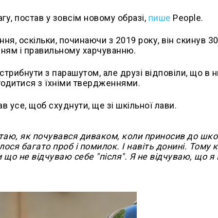
гу, постав у зовсім новому образі,
пише
People.
ня, оскільки, починаючи з 2019 року, він скинув 3
нням і правильному харчуванню.
стрибнути з парашутом, але друзі відповіли, що в н
огодитися з їхніми твердженнями.
усе, щоб схуднути, ще зі шкільної лави.
'ятаю, як почувався диваком, коли приносив до шк
илося багато проб і помилок. І навіть донині. Тому 
ки що не відчуваю себе "після". Я не відчуваю, що я 