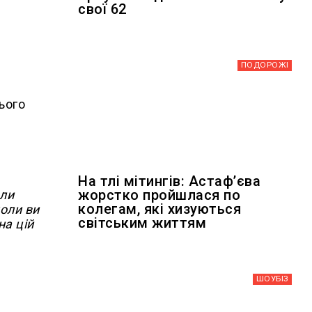
свої 62
0
ПОДОРОЖІ
ього
На тлі мітингів: Астафʼєва
жорстко пройшлася по
оли
колегам, які хизуються
коли ви
світським життям
на цій
ШОУБIЗ