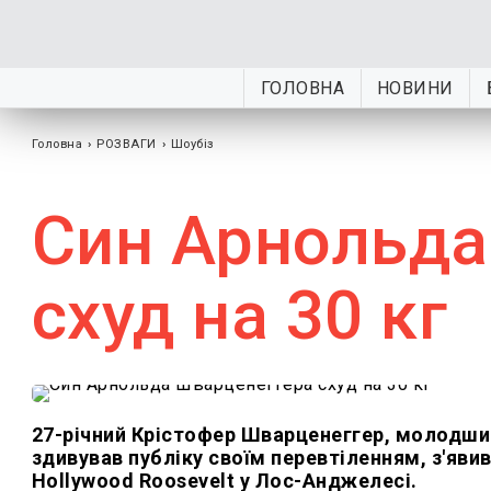
ГОЛОВНА
НОВИНИ
Головна
›
РОЗВАГИ
›
Шоубiз
Син Арнольда
схуд на 30 кг
27-річний Крістофер Шварценеггер, молодший
здивував публіку своїм перевтіленням, з'явивш
Hollywood Roosevelt у Лос-Анджелесі.