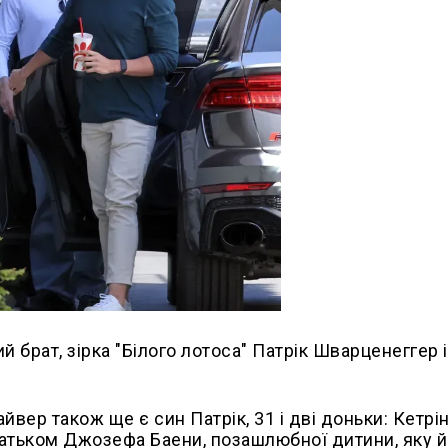
 брат, зірка "Білого лотоса" Патрік Шварценеггер і
вер також ще є син Патрік, 31 і дві доньки: Кетрін
 і батьком Джозефа Баени, позашлюбної дитини, яку 