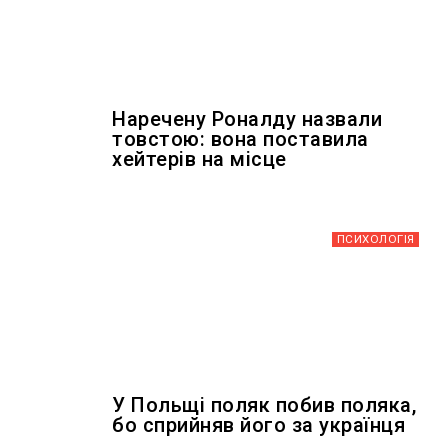
Наречену Роналду назвали
товстою: вона поставила
хейтерів на місце
ПСИХОЛОГІЯ
У Польщі поляк побив поляка,
бо сприйняв його за українця