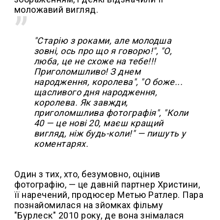
моложавий вигляд.
"Старію з роками, але молодша
зовні, ось про що я говорю!", "О,
люба, це не схоже на тебе!!!
Приголомшливо! З днем
народження, королева", "О боже...
щасливого дня народження,
королева. Як завжди,
приголомшлива фотографія", "Коли
40 — це нові 20, маєш кращий
вигляд, ніж будь-коли!" — пишуть у
коментарях.
Один з тих, хто, безумовно, оцінив
фотографію, — це давній партнер Христини,
її наречений, продюсер Метью Ратлер. Пара
познайомилася на зйомках фільму
"Бурлеск" 2010 року, де вона знімалася