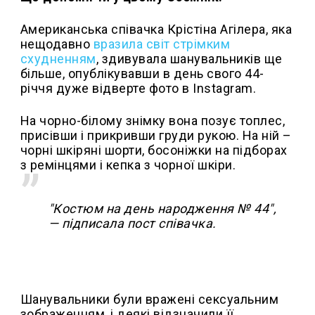
Американська співачка Крістіна Агілера, яка
нещодавно
вразила світ стрімким
схудненням
, здивувала шанувальників ще
більше, опублікувавши в день свого 44-
річчя дуже відверте фото в Instagram.
На чорно-білому знімку вона позує топлес,
присівши і прикривши груди рукою. На ній –
чорні шкіряні шорти, босоніжки на підборах
з ремінцями і кепка з чорної шкіри.
"Костюм на день народження № 44",
— підписала пост співачка.
Шанувальники були вражені сексуальним
зображенням, і деякі відзначили її