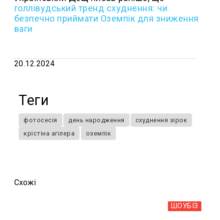
голлівудський тренд схуднення: чи
безпечно приймати Оземпік для зниження
ваги
20.12.2024
Теги
фотосесія
день народження
схуднення зірок
крістіна агілера
оземпік
Схожi
ШОУБIЗ