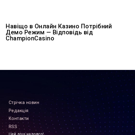
Навіщо в Онлайн Казино Потрібний
Демо Режим — Відповідь від
ChampionCasino
Стрiчка новин
Редакцiя
Контакти
RSS
Цей дощ надовго!