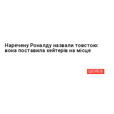
Наречену Роналду назвали товстою:
вона поставила хейтерів на місце
ШОУБIЗ