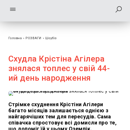
Головна
›
РОЗВАГИ
›
Шоубiз
Схудла Крістіна Агілера
знялася топлес у свій 44-
ий день народження
Стрімке схуднення Крістіни Агілери
багато місяців залишається однією з
найгарячіших тем для пересудів. Сама
співачка спростовує всі домисли про те,
що допоміг їй у цьому Оземпік.