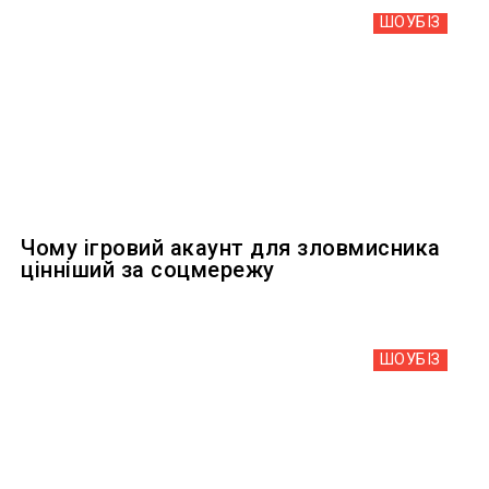
ШОУБIЗ
Чому ігровий акаунт для зловмисника
цінніший за соцмережу
ШОУБIЗ