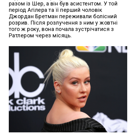
разом із Шер, а він був асистентом. У той
період Агілера та її перший чоловік
Джордан Бретман переживали болісний
розрив. Після розлучення з ним у жовтні
того ж року, вона почала зустрічатися з
Ратлером через місяць.