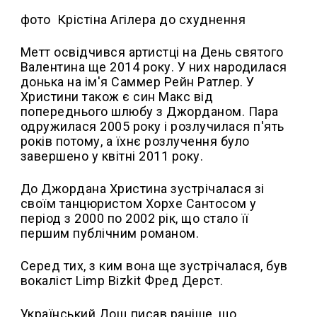
фото Крістіна Агілера до схуднення
Метт освідчився артистці на День святого
Валентина ще 2014 року. У них народилася
донька на ім'я Саммер Рейн Ратлер. У
Христини також є син Макс від
попереднього шлюбу з Джорданом. Пара
одружилася 2005 року і розлучилася п'ять
років потому, а їхнє розлучення було
завершено у квітні 2011 року.
До Джордана Христина зустрічалася зі
своїм танцюристом Хорхе Сантосом у
період з 2000 по 2002 рік, що стало її
першим публічним романом.
Серед тих, з ким вона ще зустрічалася, був
вокаліст Limp Bizkit Фред Дерст.
Український Дощ писав раніше, що