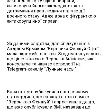
законодавства у сфері оборони,
антикорупційного законодавства та
дотримання прав людини під час дії
воєнного стану. Адже вона є фігуранткою
антикорупційної справи.
За даними слідства, для спілкування з
Андрієм Єрмаком "Вероника Феншуй Офіс"
мала окремий телефон. Згодом з'ясувалось,
що цією жінкою є Вероніка Анікієвич, яка
консультує та навчає астрології на
Telegram-каналіу "Лунные часы".
Вона потім опублікувала пост, в якому
підтвердила, що справді є тією самою
"Веронікою Феншуй" і спростувала дещо,
що вже опублікували ЗМІ, назвавши це