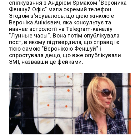
спілкування з Андрієм Єрмаком "Вероника
Феншуй Офіс" мала окремий телефон.
Згодом з'ясувалось, що цією жінкою є
Вероніка Анікієвич, яка консультує та
навчає астрології на Telegram-каналіу
"Лунные часы". Вона потім опублікувала
пост, в якому підтвердила, що справді є
тією самою "Веронікою Феншуй" і
спростувала дещо, що вже опублікували
ЗМІ, назвавши це фейками.