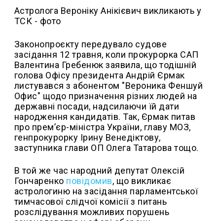
Астролога Вероніку Анікієвич викликають у
ТСК - фото
Законопроєкту передувало судове
засідання 12 травня, коли прокурорка САП
Валентина Гребенюк заявила, що тодішній
голова Офісу президента Андрій Єрмак
листувався з абонентом "Вероника Феншуй
Офис" щодо призначення різних людей на
державні посади, надсилаючи їй дати
народження кандидатів. Так, Єрмак питав
про прем’єр-міністра України, главу МОЗ,
генпрокурорку Ірину Венедіктову,
заступника глави ОП Олега Татарова тощо.
В той же час народний депутат Олексій
Гончаренко
повідомив
, що викликає
астрологиню на засідання парламентської
тимчасової слідчої комісії з питань
розслідування можливих порушень