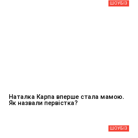
ШОУБIЗ
Наталка Карпа вперше стала мамою.
Як назвали первістка?
ШОУБIЗ