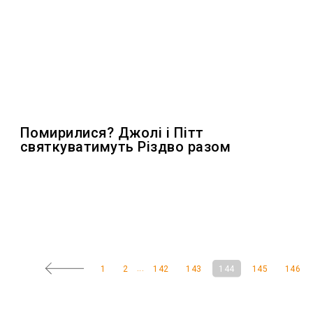
Помирилися? Джолі і Пітт
святкуватимуть Різдво разом
...
1
2
142
143
144
145
146