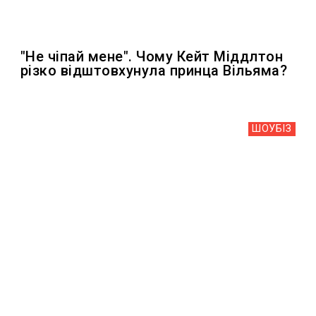
"Не чіпай мене". Чому Кейт Міддлтон
різко відштовхунула принца Вільяма?
ШОУБIЗ