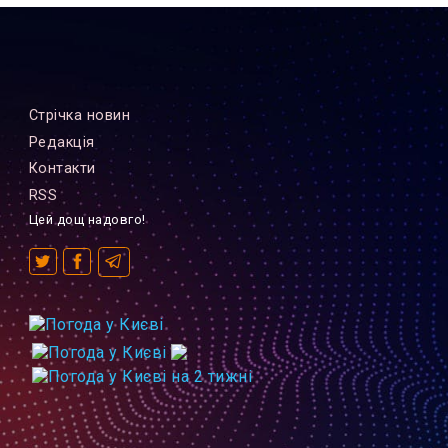
Стрiчка новин
Редакцiя
Контакти
RSS
Цей дощ надовго!