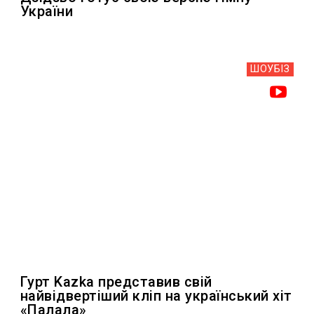
України
ШОУБIЗ
Гурт Kazka представив свій
найвідвертіший кліп на український хіт
«Палала»