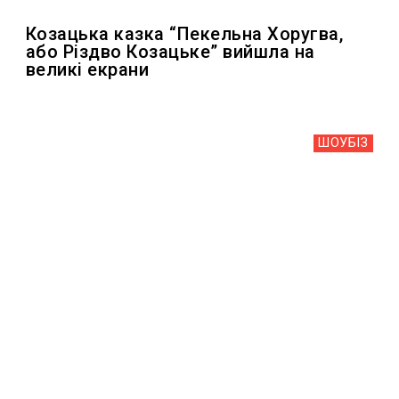
Козацька казка “Пекельна Хоругва,
або Різдво Козацьке” вийшла на
великі екрани
ШОУБIЗ