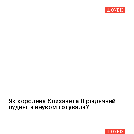
ШОУБIЗ
Як королева Єлизавета II різдвяний
пудинг з внуком готувала?
ШОУБIЗ