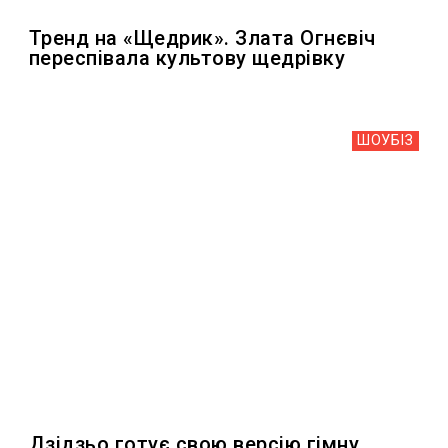
Тренд на «Щедрик». Злата Огнєвіч
переспівала культову щедрівку
ШОУБIЗ
Дзідзьо готує свою версію гімну