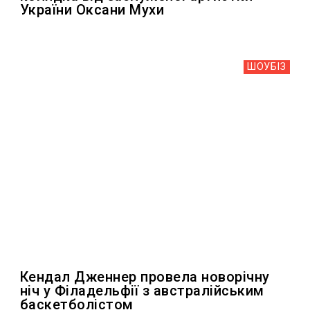
України Оксани Мухи
ШОУБIЗ
Кендал Дженнер провела новорічну
ніч у Філадельфії з австралійським
баскетболістом