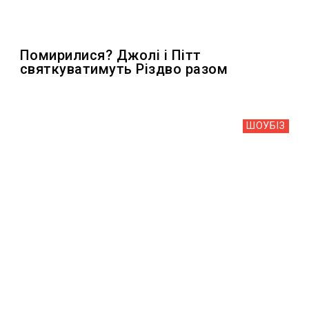
Помирилися? Джолі і Пітт
святкуватимуть Різдво разом
ШОУБIЗ