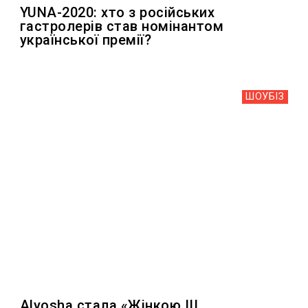
YUNA-2020: хто з російських
гастролерів став номінантом
української премії?
ШОУБIЗ
Alyosha стала «Жінкою III