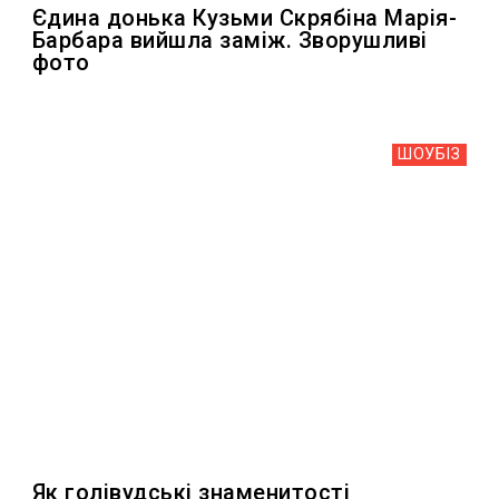
Єдина донька Кузьми Скрябіна Марія-
Барбара вийшла заміж. Зворушливі
фото
ШОУБIЗ
Як голівудські знаменитості