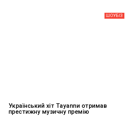
ШОУБIЗ
Український хіт Tayannи отримав
преcтижну музичну премію