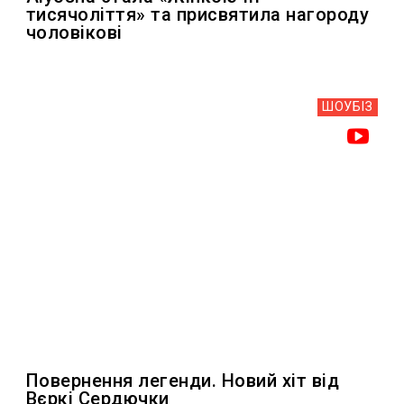
тисячоліття» та присвятила нагороду
чоловікові
ШОУБIЗ
Повернення легенди. Новий хіт від
Вєркі Сердючки