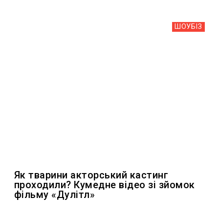
ШОУБIЗ
Як тварини акторський кастинг
проходили? Кумедне відео зі зйомок
фільму «Дулітл»