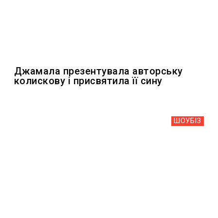
Джамала презентувала авторську
колискову і присвятила її сину
ШОУБIЗ