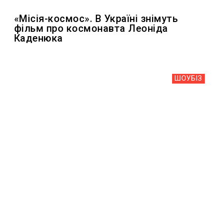
«Місія-космос». В Україні знімуть
фільм про космонавта Леоніда
Каденюка
ШОУБIЗ