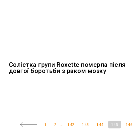
Солістка групи Roxette померла після
довгої боротьби з раком мозку
...
1
2
142
143
144
145
146