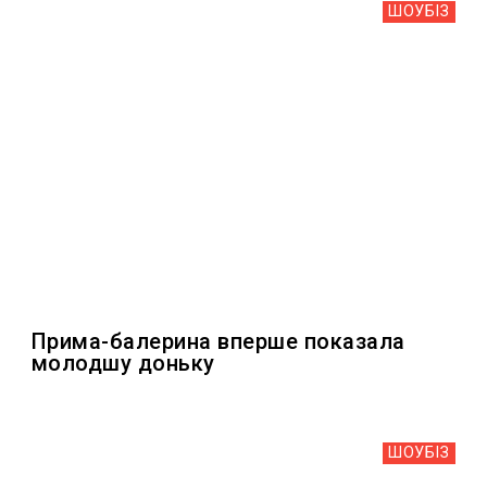
ШОУБIЗ
Прима-балерина вперше показала
молодшу доньку
ШОУБIЗ