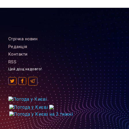
Стрiчка новин
Редакцiя
Контакти
RSS
Цей дощ надовго!