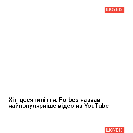
ШОУБIЗ
Хіт десятиліття. Forbes назвав
найпопулярніше відео на YouTube
ШОУБIЗ