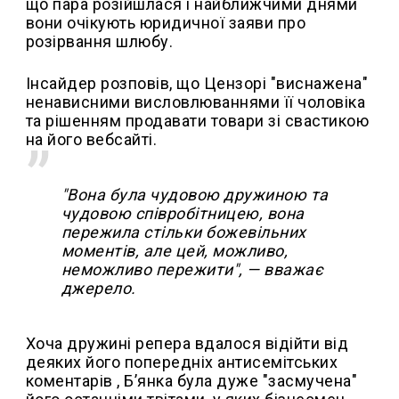
що пара розійшлася і найближчими днями
вони очікують юридичної заяви про
розірвання шлюбу.
Інсайдер розповів, що Цензорі "виснажена"
ненависними висловлюваннями її чоловіка
та рішенням продавати товари зі свастикою
на його вебсайті.
"Вона була чудовою дружиною та
чудовою співробітницею, вона
пережила стільки божевільних
моментів, але цей, можливо,
неможливо пережити", — вважає
джерело.
Хоча дружині репера вдалося відійти від
деяких його попередніх антисемітських
коментарів , Бʼянка була дуже "засмучена"