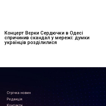
Концерт Вєрки Сердючки в Одесі
спричинив скандал у мережі: думки
українців розділилися
Стрiчка новин
Редакцiя
Контакти