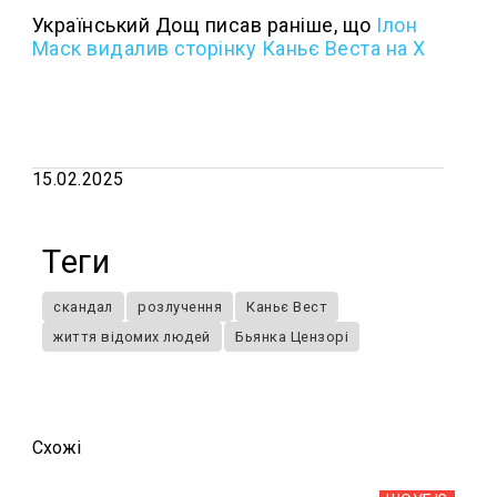
Український Дощ писав раніше, що
Ілон
Маск видалив сторінку Каньє Веста на X
15.02.2025
Теги
скандал
розлучення
Каньє Вест
життя відомих людей
Бьянка Цензорі
Схожi