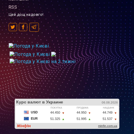
RSS
Цей дощ надовго!