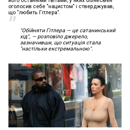
його останніми твітами, у яких бізнесмен
оголосив себе "нацистом" і стверджував,
що "любить Гітлера".
"Обійняти Гітлера — це сатанинський
хід", — розповіло джерело,
зазначивши, що ситуація стала
"настільки екстремальною".