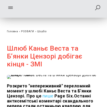
Головна
›
РОЗВАГИ
›
Шоубiз
Шлюб Каньє Веста та
Бʼянки Цензорі добігає
кінця - ЗМІ
Розкрито "непереживний" переломний
момент у шлюбі Каньє Веста та Б’янки
Цензорі. Про це
пише
Page Six.Останні
антисемітські коментарі скандального
репера стали останньою краплею для