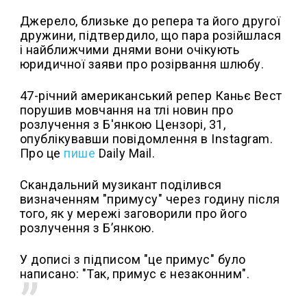
Джерело, близьке до репера та його другої
дружини, підтвердило, що пара розійшлася
і найближчими днями вони очікують
юридичної заяви про розірвання шлюбу.
47-річний американський репер Каньє Вест
порушив мовчання на тлі новин про
розлучення з Б'янкою Цензорі, 31,
опублікувавши повідомлення в Instagram.
Про це
пише
Daily Mail.
Скандальний музикант поділився
визначенням "примусу" через годину після
того, як у мережі заговорили про його
розлучення з Бʼянкою.
У дописі з підписом "це примус" було
написано: "Так, примус є незаконним".