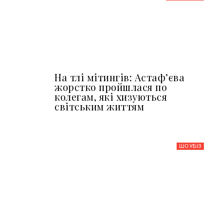
На тлі мітингів: Астафʼєва
жорстко пройшлася по
колегам, які хизуються
світським життям
ШОУБIЗ