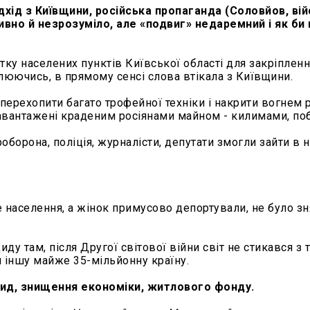
дхід з Київщини, російська пропаганда (Соловйов, вій
вно й незрозуміло, але «подвиг» недаремний і як би 
стку населених пунктів Київської області для закріпленн
рілюючись, в прямому сенсі слова втікала з Київщини.
ерехопити багато трофейної техніки і накрити вогнем р
, навантажені краденим росіянами майном - килимами, п
роборона, поліція, журналісти, депутати змогли зайти в 
е населення, а жінок примусово депортували, не було зн
ду там, після Другої світової війни світ не стикався з 
 іншу майже 35-мільйонну країну.
цид, знищення економіки, житлового фонду.