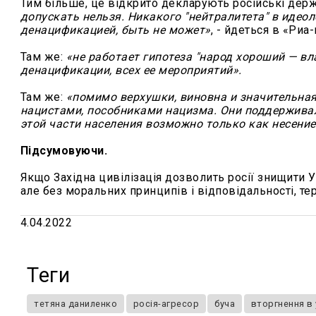
Тим більше, це відкрито декларують російські дер
допускать нельзя. Никакого "нейтралитета" в идео
денацификацией, быть не может»
, - йдеться в «Риа
Там же:
«не работает гипотеза "народ хороший — вл
денацификации, всех ее мероприятий».
Там же:
«помимо верхушки, виновна и значительная
нацистами, пособниками нацизма. Они поддерживал
этой части населения возможно только как несени
Підсумовуючи.
Якщо Західна цивілізація дозволить росії знищити Ук
але без моральних принципів і відповідальності, тер
4.04.2022
Теги
тетяна даниленко
росія-агресор
буча
вторгнення в 