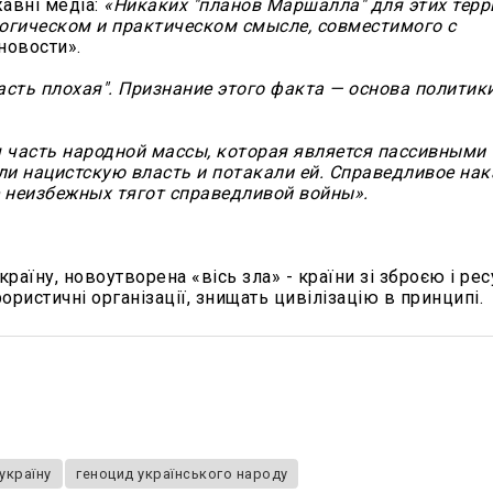
жавні медіа:
«Никаких "планов Маршалла" для этих тер
логическом и практическом смысле, совместимого с
-новости».
асть плохая". Признание этого факта — основа политик
 часть народной массы, которая является пассивными
и нацистскую власть и потакали ей. Справедливое нак
е неизбежных тягот справедливой войны».
раїну, новоутворена «вісь зла» - країни зі зброєю і ре
ористичні організації, знищать цивілізацію в принципі.
україну
геноцид українського народу