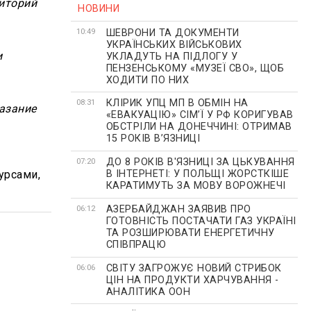
риторий
НОВИНИ
ШЕВРОНИ ТА ДОКУМЕНТИ
10:49
УКРАЇНСЬКИХ ВІЙСЬКОВИХ
и
УКЛАДУТЬ НА ПІДЛОГУ У
ПЕНЗЕНСЬКОМУ «МУЗЕЇ СВО», ЩОБ
ХОДИТИ ПО НИХ
КЛІРИК УПЦ МП В ОБМІН НА
08:31
азание
«ЕВАКУАЦІЮ» СІМʼЇ У РФ КОРИГУВАВ
ОБСТРІЛИ НА ДОНЕЧЧИНІ: ОТРИМАВ
15 РОКІВ ВʼЯЗНИЦІ
ДО 8 РОКІВ В'ЯЗНИЦІ ЗА ЦЬКУВАННЯ
07:20
сурсами,
В ІНТЕРНЕТІ: У ПОЛЬЩІ ЖОРСТКІШЕ
КАРАТИМУТЬ ЗА МОВУ ВОРОЖНЕЧІ
АЗЕРБАЙДЖАН ЗАЯВИВ ПРО
06:12
ГОТОВНІСТЬ ПОСТАЧАТИ ГАЗ УКРАЇНІ
ТА РОЗШИРЮВАТИ ЕНЕРГЕТИЧНУ
СПІВПРАЦЮ
СВІТУ ЗАГРОЖУЄ НОВИЙ СТРИБОК
06:06
ЦІН НА ПРОДУКТИ ХАРЧУВАННЯ -
АНАЛІТИКА ООН