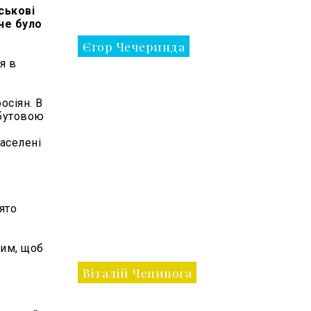
ськові
не було
Єгор Чечеринда
я в
осіян. В
обутовою
населені
ято
тим, щоб
Віталій Чепинога