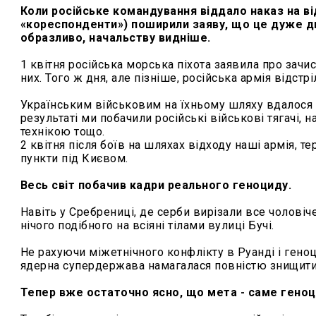
Коли російське командування віддало наказ на ві
«кореспонденти») поширили заяву, що це дуже ди
образливо, начальству видніше.
1 квітня російська морська піхота заявила про зачи
них. Того ж дня, але пізніше, російська армія відст
Українським військовим на їхньому шляху вдалося п
результаті ми побачили російські військові тягачі
технікою тощо.
2 квітня після боїв на шляхах відходу наші армія, те
пункти під Києвом.
Весь світ побачив кадри реального геноциду.
Навіть у Сребрениці, де серби вирізали все чоловіч
нічого подібного на всіяні тілами вулиці Бучі.
Не рахуючи міжетнічного конфлікту в Руанді і геноци
ядерна супердержава намагалася повністю знищити
Тепер вже остаточно ясно, що мета - саме гено