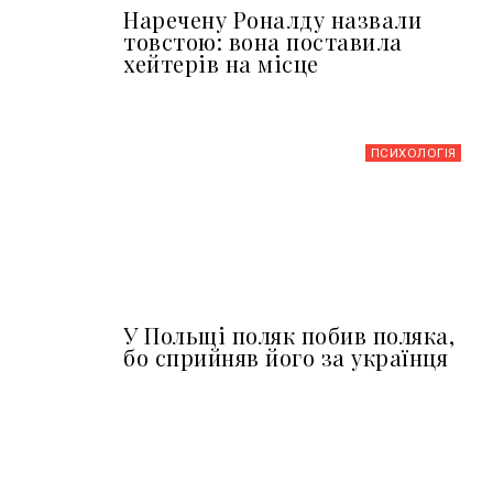
Наречену Роналду назвали
товстою: вона поставила
хейтерів на місце
ПСИХОЛОГІЯ
У Польщі поляк побив поляка,
бо сприйняв його за українця