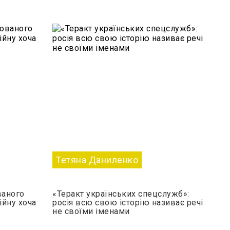
Тетяна Даниленко
ваного
«Теракт українських спецслужб»:
ійну хоча
росія всю свою історію називає речі
не своїми іменами