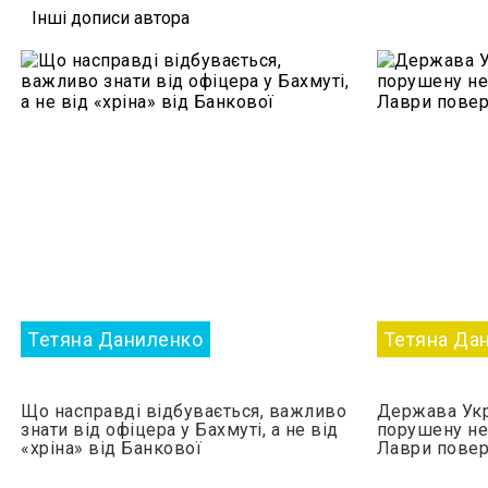
Iншi дописи автора
Тетяна Даниленко
Тетяна Да
Що насправді відбувається, важливо
Держава Укр
знати від офіцера у Бахмуті, а не від
порушену не
«хріна» від Банкової
Лаври повер