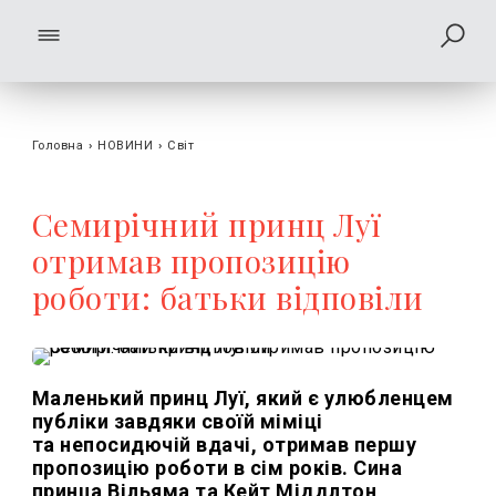
Головна
›
НОВИНИ
›
Світ
Семирічний принц Луї
отримав пропозицію
роботи: батьки відповіли
Маленький принц Луї, який є улюбленцем
публіки завдяки своїй міміці
та непосидючій вдачі, отримав першу
пропозицію роботи в сім років. Сина
принца Вільяма та Кейт Міддлтон