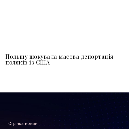
Польщу шокувала масова депортація
поляків із США
Стрiчка новин