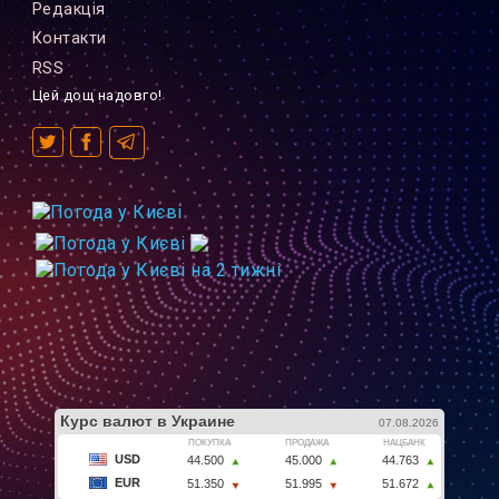
Редакцiя
Контакти
RSS
Цей дощ надовго!