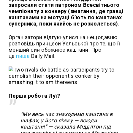
запросили стати патроном Всесвітнього
чемпіонату з конкеру (змагання, де гравці
каштанами на мотузці бʼють по каштанах
суперника, поки якийсь не розколеться).
Організатори відгукнулися на нещодавню
розповідь принцеси Уельської про те, що її
менший син обожнює каштани. Про
це
пише
Daily Mail.
Перша робота Луї?
"Ми весь час знаходимо каштани в
шафах, у його ліжку — всюди
каштани!" — сказала Міддлтон під
час зустрічі зі скаутами та Меланією