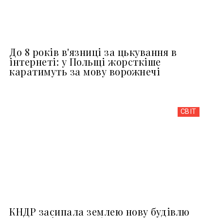
До 8 років в'язниці за цькування в
інтернеті: у Польщі жорсткіше
каратимуть за мову ворожнечі
СВІТ
КНДР засипала землею нову будівлю