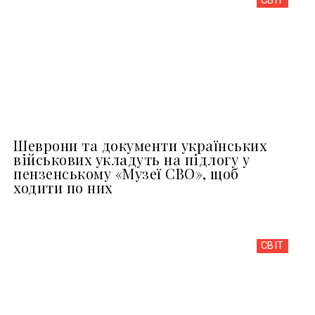
СВІТ
Шеврони та документи українських
військових укладуть на підлогу у
пензенському «Музеї СВО», щоб
ходити по них
СВІТ