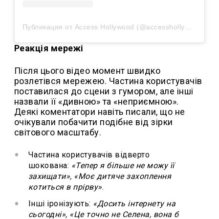
Публикация от Access Hollywood (@accesshollywood)
Реакція мережі
Після цього відео момент швидко
розлетівся мережею. Частина користувачів
поставилася до сцени з гумором, але інші
назвали її «дивною» та «неприємною».
Деякі коментатори навіть писали, що не
очікували побачити подібне від зірки
світового масштабу.
Частина користувачів відверто
шокована:
«Тепер я більше не можу її
захищати», «Моє дитяче захоплення
котиться в прірву»
.
Інші іронізують:
«Досить інтернету на
сьогодні», «Це точно не Селена, вона б