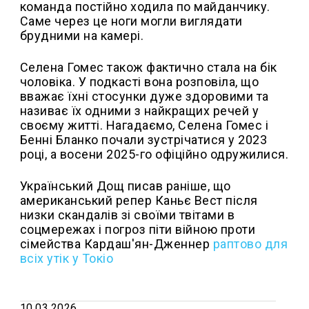
команда постійно ходила по майданчику.
Саме через це ноги могли виглядати
брудними на камері.
Селена Гомес також фактично стала на бік
чоловіка. У подкасті вона розповіла, що
вважає їхні стосунки дуже здоровими та
називає їх одними з найкращих речей у
своєму житті. Нагадаємо, Селена Гомес і
Бенні Бланко почали зустрічатися у 2023
році, а восени 2025-го офіційно одружилися.
Український Дощ писав раніше, що
а
мериканський репер Каньє Вест після
низки скандалів зі своїми твітами в
соцмережах і погроз піти війною проти
сімейства Кардаш'ян-Дженнер
раптово для
всіх утік у Токіо
10.03.2026