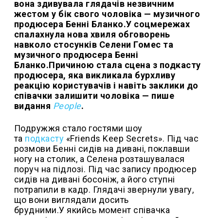
вона здивувала глядачів незвичним
жестом у бік свого чоловіка — музичного
продюсера Бенні Бланко.У соцмережах
спалахнула нова хвиля обговорень
навколо стосунків Селени Гомес та
музичного продюсера Бенні
Бланко.Причиною стала сцена з подкасту
продюсера, яка викликала бурхливу
реакцію користувачів і навіть заклики до
співачки залишити чоловіка — пише
видання
People
.
Подружжя стало гостями шоу
та
подкасту
«Friends Keep Secrets». Під час
розмови Бенні сидів на дивані, поклавши
ногу на столик, а Селена розташувалася
поруч на підлозі. Під час запису продюсер
сидів на дивані босоніж, а його ступні
потрапили в кадр. Глядачі звернули увагу,
що вони виглядали досить
брудними.У якийсь момент співачка