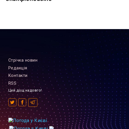
Стрiчка новин
Редакцiя
Контакти
RSS
Цей дощ надовго!