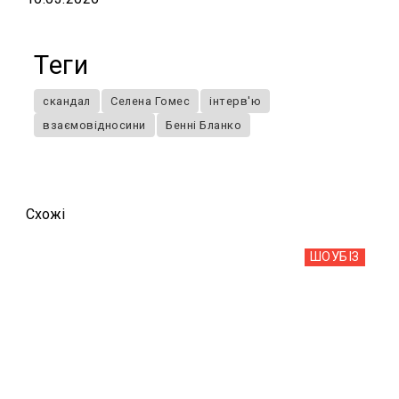
Теги
скандал
Селена Гомес
інтерв'ю
взаємовідносини
Бенні Бланко
Схожi
ШОУБIЗ