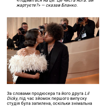
«Подивіться на це. Це чиста нога. Ви
жартуєте?» — сказав Бланко.
За словами продюсера та його друга
Lil
Dicky
, під час зйомок першого випуску
студія була запилена, оскільки знімальна