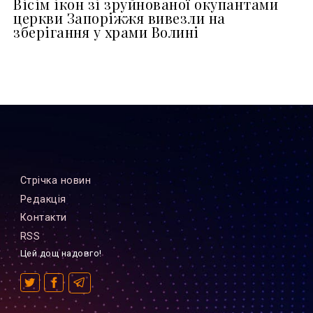
Вісім ікон зі зруйнованої окупантами
церкви Запоріжжя вивезли на
зберігання у храми Волині
Стрiчка новин
Редакцiя
Контакти
RSS
Цей дощ надовго!