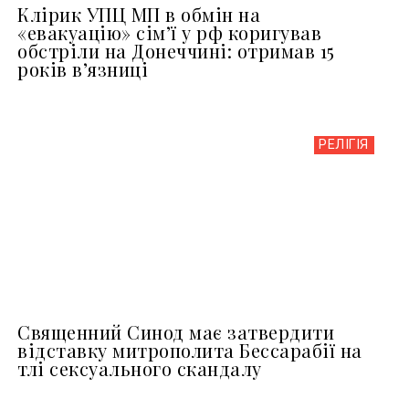
Клірик УПЦ МП в обмін на
«евакуацію» сімʼї у рф коригував
обстріли на Донеччині: отримав 15
років вʼязниці
РЕЛІГІЯ
Священний Синод має затвердити
відставку митрополита Бессарабії на
тлі сексуального скандалу