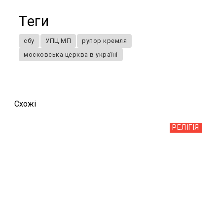
Теги
сбу
УПЦ МП
рупор кремля
московська церква в україні
Схожi
РЕЛІГІЯ