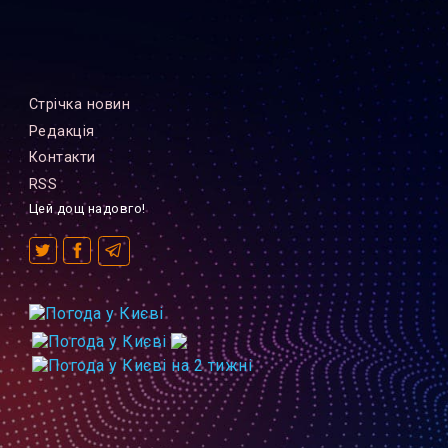
Стрiчка новин
Редакцiя
Контакти
RSS
Цей дощ надовго!