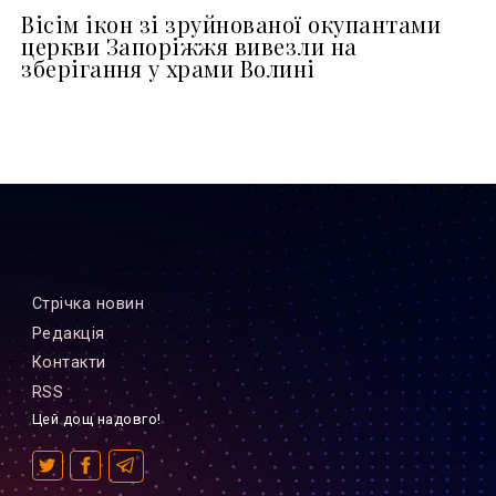
Вісім ікон зі зруйнованої окупантами
церкви Запоріжжя вивезли на
зберігання у храми Волині
Стрiчка новин
Редакцiя
Контакти
RSS
Цей дощ надовго!