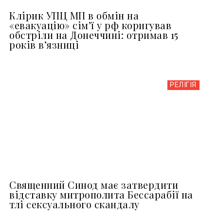
Клірик УПЦ МП в обмін на
«евакуацію» сімʼї у рф коригував
обстріли на Донеччині: отримав 15
років вʼязниці
РЕЛІГІЯ
Священний Синод має затвердити
відставку митрополита Бессарабії на
тлі сексуального скандалу