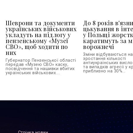
Шеврони та документи
До 8 років в'язни
українських військових
цькування в інте
укладуть на підлогу у
у Польщі жорст
пензенському «Музеї
каратимуть за м
СВО», щоб ходити по
ворожнечі
них
Зміни відбуваються на 
зростання кількості
Губернатор Пензенської області
антиукраїнських висл
передав «Музею СВО» каску,
та випадків агресії у кр
посвідчення та нашивки вбитих
приблизно на 30%...
українських військових....
Стрiчка новин