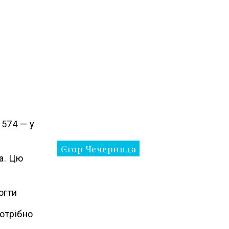
 574 — у
Єгор Чечеринда
а. Цю
огти
отрібно