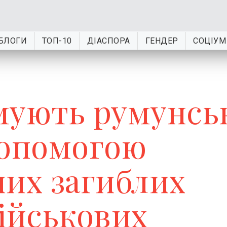
БЛОГИ
ТОП-10
ДІАСПОРА
ГЕНДЕР
СОЦІУМ
мують румунсь
допомогою
них загиблих
військових