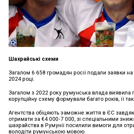
Шахрайські схеми
Загалом 6 658 громадян росії подали заявки на 
2024 році.
Загалом з 2022 року румунська влада виявила 
корупційну схему формували багато років, її т
Агентства обіцяють заможне життя в ЄС завдя
отримати за €4 000-7 000, зі спеціальними зни
шахрайства в Румунії посилили вимоги для отр
володіти румунською мовою.