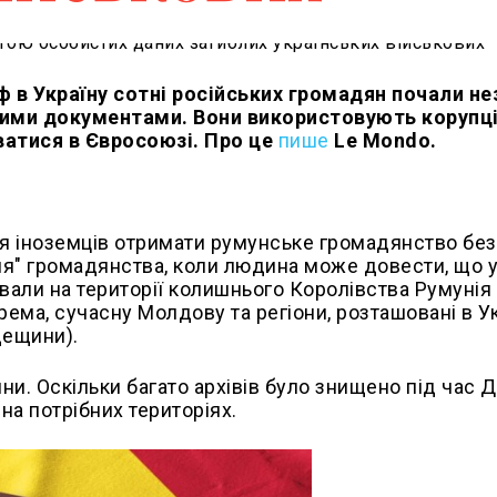
 в Україну сотні російських громадян почали н
ними документами. Вони використовують корупці
уватися в Євросоюзі. Про це
пише
Le Mondo.
для іноземців отримати румунське громадянство без
ня" громадянства, коли людина може довести, що у
вали на території колишнього Королівства Румунія
крема, сучасну Молдову та регіони, розташовані в Ук
дещини).
и. Оскільки багато архівів було знищено під час Д
на потрібних територіях.