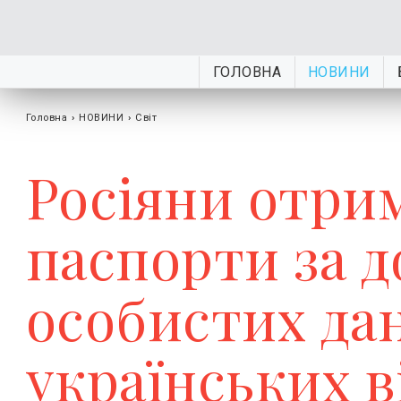
ГОЛОВНА
НОВИНИ
Головна
›
НОВИНИ
›
Світ
Росіяни отри
паспорти за 
особистих да
українських 