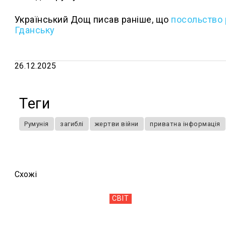
Український Дощ писав раніше, що
п
осольство 
Гданську
26.12.2025
Теги
Румунія
загиблі
жертви війни
приватна інформація
Схожi
СВІТ