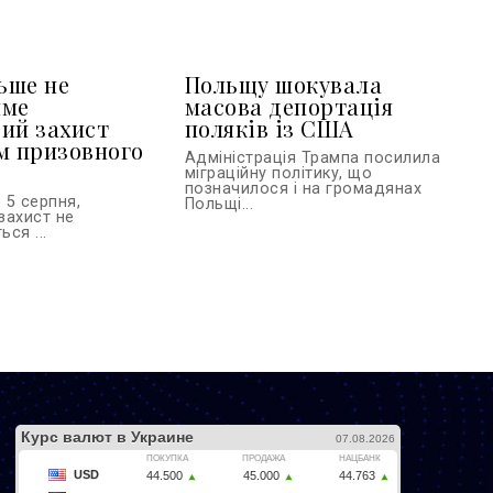
льше не
Польщу шокувала
име
масова депортація
ий захист
поляків із США
м призовного
Адміністрація Трампа посилила
міграційну політику, що
позначилося і на громадянах
 5 серпня,
Польщі...
захист не
ся ...