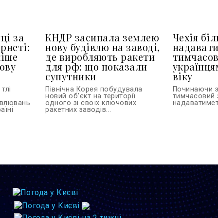
ці за
КНДР засипала землею
Чехія бі
рнеті:
нову будівлю на заводі,
надават
кіше
де виробляють ракети
тимчасов
ову
для рф: що показали
українця
супутники
віку
тлі
Північна Корея побудувала
Починаючи з
новий об'єкт на території
тимчасовий 
овлювань
одного зі своїх ключових
надаватиметь
аїні
ракетних заводів...