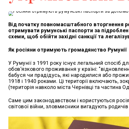
Від початку повномасштабного вторгнення рф
отримувати румунські паспорти за підробле
схеми, щоб обійти західні санкції та легаліз
Як росіяни отримують громадянство Румунії
У Румунії з 1991 року існує легальний спосіб 
обовʼязкового проживання у країні: "відновлен
бабуся чи прадідусь, які народилися або прожи
1918 і 1940 роками. Ці території включають, зо
(територія навколо міста Чернівці та частина О
Саме цим законодавством і користуються росіян
світової війни, зловмисники вигадують родичів 