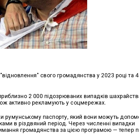
"відновлення" свого громадянства у 2023 році та 4
приблизно 2 000 підозрюваних випадків шахрайств
акож активно рекламують у соцмережах.
ки румунському паспорту, який вони можуть допом
жками в різдвяний період. Через численні випадки
имання громадянства за цією програмою — тепер п