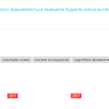
росії відмовляється залишити будівлю консульств
корупційні схеми
росіяни за кордоном
підроблені документ
СВІТ
СВІТ