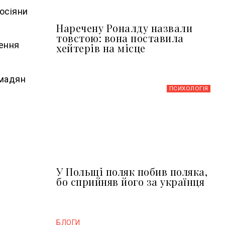
росіяни
Наречену Роналду назвали
товстою: вона поставила
лення
хейтерів на місце
омадян
ПСИХОЛОГІЯ
У Польщі поляк побив поляка,
бо сприйняв його за українця
БЛОГИ