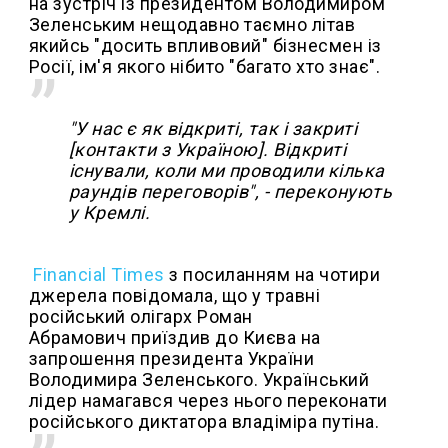
на зустріч із президентом Володимиром
Зеленським нещодавно таємно літав
якийсь "досить впливовий" бізнесмен із
Росії, ім'я якого нібито "багато хто знає".
"У нас є як відкриті, так і закриті
[контакти з Україною]. Відкриті
існували, коли ми проводили кілька
раундів переговорів", - переконують
у Кремлі.
Financial Times
з посиланням на чотири
джерела
повідомала, що у травні
російський олігарх Роман
Абрамович приїздив до Києва на
запрошення президента України
Володимира Зеленського. Український
лідер намагався через нього переконати
російського диктатора владіміра путіна.