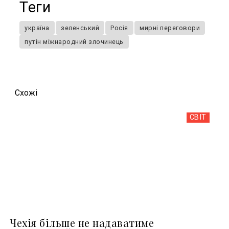
Теги
україна
зеленський
Росія
мирні переговори
путін міжнародний злочинець
Схожi
СВІТ
Чехія більше не надаватиме