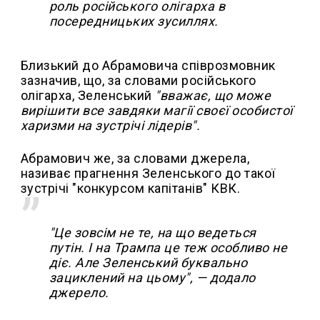
роль російського олігарха в
посередницьких зусиллях.
Близький до Абрамовича співрозмовник
зазначив, що, за словами російського
олігарха, Зеленський
"вважає, що може
вирішити все завдяки магії своєї особистої
харизми на зустрічі лідерів".
Абрамович же, за словами джерела,
називає прагнення Зеленського до такої
зустрічі "конкурсом капітанів" КВК.
"Це зовсім не те, на що ведеться
путін. І на Трампа це теж особливо не
діє. Але Зеленський буквально
зациклений на цьому", — додало
джерело.