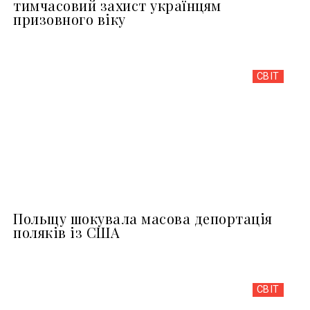
тимчасовий захист українцям
призовного віку
СВІТ
Польщу шокувала масова депортація
поляків із США
СВІТ