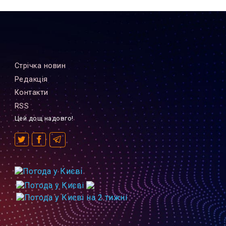
Стрiчка новин
Редакцiя
Контакти
RSS
Цей дощ надовго!