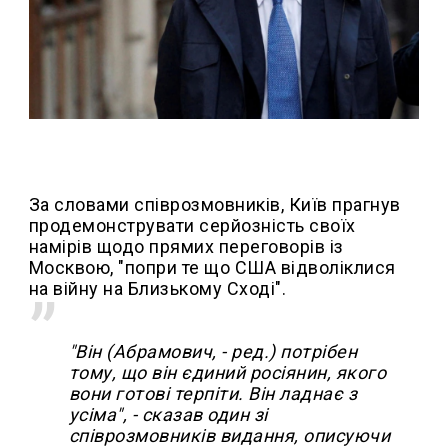
За словами співрозмовників, Київ прагнув
продемонструвати серйозність своїх
намірів щодо прямих переговорів із
Москвою, "попри те що США відволіклися
на війну на Близькому Сході".
"Він (Абрамович, - ред.) потрібен
тому, що він єдиний росіянин, якого
вони готові терпіти. Він ладнає з
усіма", - сказав один зі
співрозмовників видання, описуючи