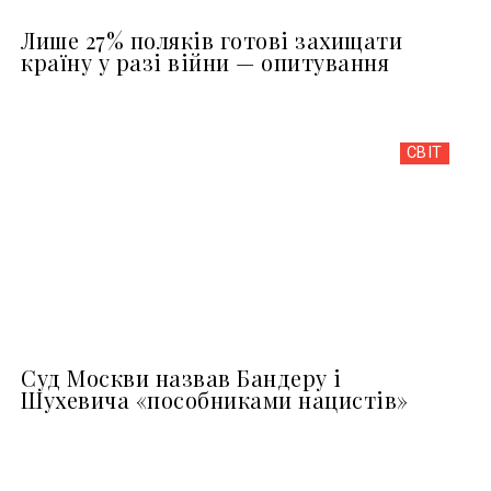
Лише 27% поляків готові захищати
країну у разі війни — опитування
СВІТ
Суд Москви назвав Бандеру і
Шухевича «пособниками нацистів»