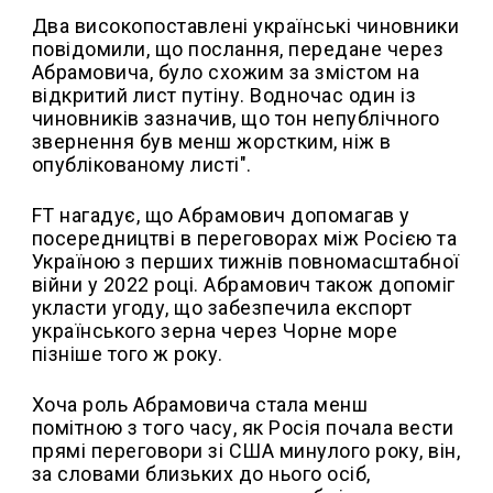
Два високопоставлені українські чиновники
повідомили, що послання, передане через
Абрамовича, було схожим за змістом на
відкритий лист путіну. Водночас один із
чиновників зазначив, що тон непублічного
звернення був менш жорстким, ніж в
опублікованому листі".
FT нагадує, що Абрамович допомагав у
посередництві в переговорах між Росією та
Україною з перших тижнів повномасштабної
війни у 2022 році. Абрамович також допоміг
укласти угоду, що забезпечила експорт
українського зерна через Чорне море
пізніше того ж року.
Хоча роль Абрамовича стала менш
помітною з того часу, як Росія почала вести
прямі переговори зі США минулого року, він,
за словами близьких до нього осіб,