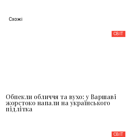
Схожi
СВІТ
Обпекли обличчя та вухо: у Варшаві
жорстоко напали на українського
підлітка
СВІТ