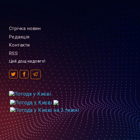
Стрiчка новин
Редакцiя
Контакти
RSS
Цей дощ надовго!