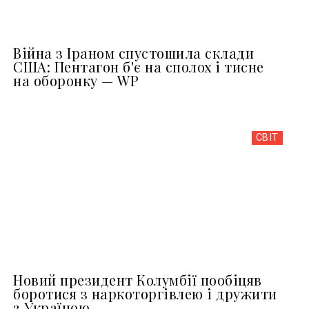
Війна з Іраном спустошила склади
США: Пентагон б'є на сполох і тисне
на оборонку — WP
СВІТ
Новий президент Колумбії пообіцяв
боротися з наркоторгівлею і дружити
з Україною