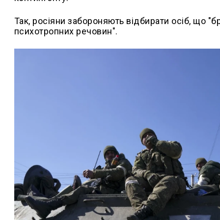
Так, росіяни забороняють відбирати осіб, що "б
психотропних речовин".