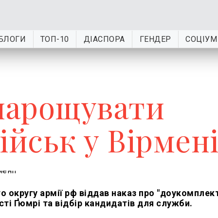
БЛОГИ
ТОП-10
ДІАСПОРА
ГЕНДЕР
СОЦІУМ
 нарощувати
ійськ у Вірмені
о округу армії рф віддав наказ про "доукомплек
сті Ґюмрі та відбір кандидатів для служби.