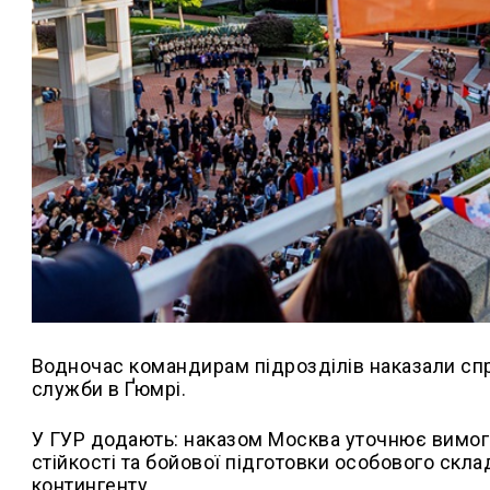
Водночас командирам підрозділів наказали с
служби в Ґюмрі.
У ГУР додають: наказом Москва уточнює вимоги
стійкості та бойової підготовки особового ск
контингенту.