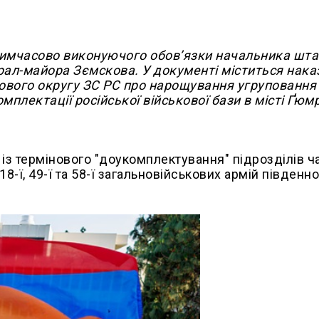
имчасово виконуючого обов’язки начальника шта
рал-майора Зємскова. У документі міститься нака
ового округу ЗС РС про нарощування угруповання
мплектації російської військової бази в місті Ґюмр
в із термінового "доукомплектування" підрозділів ч
18-ї, 49-ї та 58-ї загальновійськових армій південн