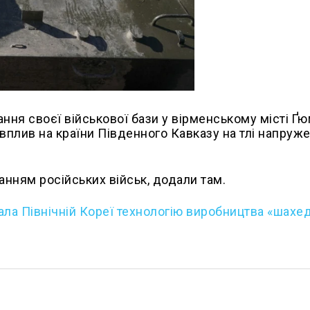
ання своєї військової бази у вірменському місті Ґю
вплив на країни Південного Кавказу на тлі напруже
нням російських військ, додали там.
ала Північній Кореї технологію виробництва «шахед