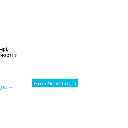
мрі,
ності з
Єгор Чечеринда
ів» —