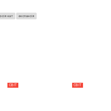
осія кат
експансія
СВІТ
СВІТ