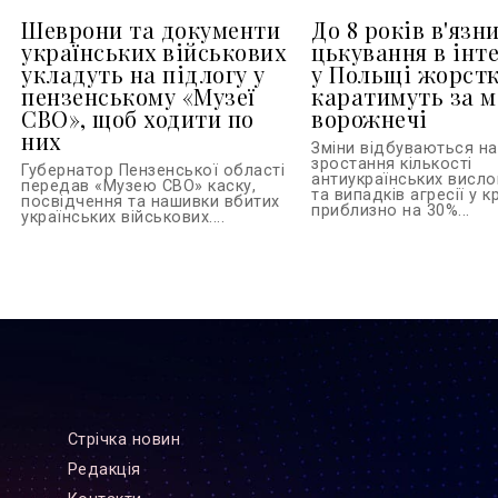
Шеврони та документи
До 8 років в'язни
українських військових
цькування в інте
укладуть на підлогу у
у Польщі жорст
пензенському «Музеї
каратимуть за м
СВО», щоб ходити по
ворожнечі
них
Зміни відбуваються на 
зростання кількості
Губернатор Пензенської області
антиукраїнських висл
передав «Музею СВО» каску,
та випадків агресії у кр
посвідчення та нашивки вбитих
приблизно на 30%...
українських військових....
Стрiчка новин
Редакцiя