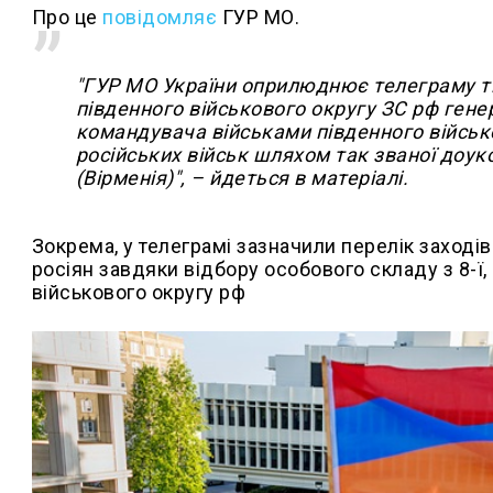
Про це
повідомляє
ГУР МО.
"ГУР МО України оприлюднює телеграму т
південного військового округу ЗС рф гене
командувача військами південного військ
російських військ шляхом так званої доуко
(Вірменія)", – йдеться в матеріалі.
Зокрема, у телеграмі зазначили перелік заході
росіян завдяки відбору особового складу з 8-ї, 
військового округу рф