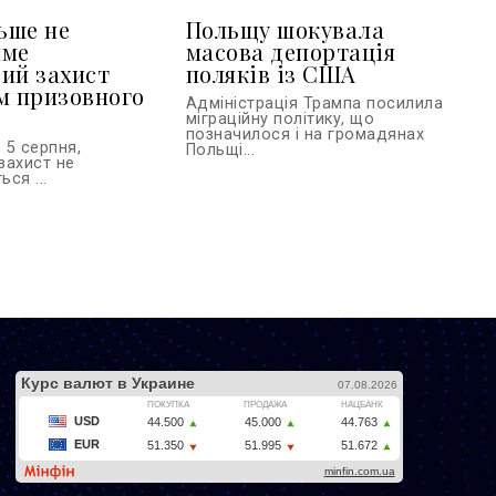
льше не
Польщу шокувала
име
масова депортація
ий захист
поляків із США
м призовного
Адміністрація Трампа посилила
міграційну політику, що
позначилося і на громадянах
 5 серпня,
Польщі...
захист не
ся ...