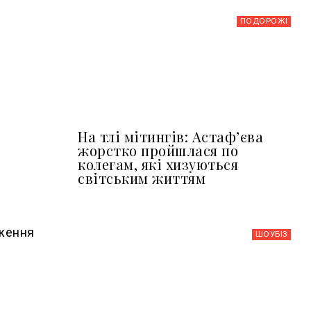
ПОДОРОЖІ
На тлі мітингів: Астафʼєва
жорстко пройшлася по
колегам, які хизуються
світським життям
дження
ШОУБIЗ