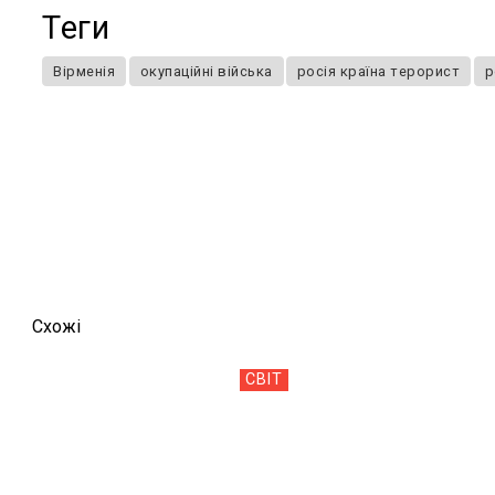
Теги
Вірменія
окупаційні війська
росія країна терорист
р
Схожi
СВІТ