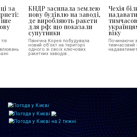
ці за
КНДР засипала землею
Чехія бі
рнеті:
нову будівлю на заводі,
надават
кіше
де виробляють ракети
тимчасов
ову
для рф: що показали
українця
супутники
віку
тлі
Північна Корея побудувала
Починаючи з
новий об'єкт на території
тимчасовий 
овлювань
одного зі своїх ключових
надаватиметь
аїні
ракетних заводів...