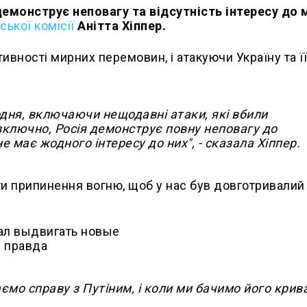
 демонструє неповагу та відсутність інтересу до
ької комісії
Анітта Хіппер.
тивності мирних перемовин, і атакуючи Україну та ї
щодня, включаючи нещодавні атаки, які вбили
 включно, Росія демонструє повну неповагу до
 має жодного інтересу до них", - сказала Хіппер.
 припинення вогню, щоб у нас був довготривалий 
ємо справу з Путіним, і коли ми бачимо його крив