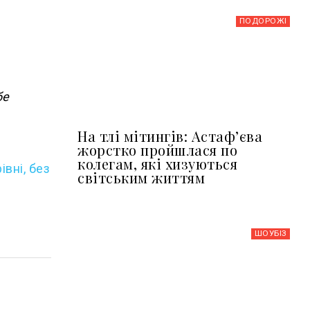
ПОДОРОЖІ
бе
На тлі мітингів: Астафʼєва
жорстко пройшлася по
колегам, які хизуються
івні, без
світським життям
ШОУБIЗ