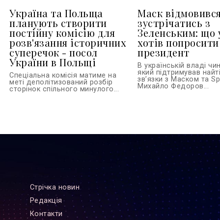
Україна та Польща
Маск відмовивс
планують створити
зустрічатись з
постійну комісію для
Зеленським: що 
розв'язання історичних
хотів попросити
суперечок - посол
президент
України в Польщі
В українській владі чи
який підтримував найті
Спеціальна комісія матиме на
зв’язки з Маском та S
меті деполітизований розбір
Михайло Федоров...
сторінок спільного минулого...
Стрiчка новин
Редакцiя
Контакти