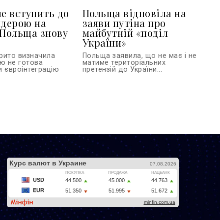
не вступить до
Польща відповіла на
ндерою на
заяви путіна про
 Польща знову
майбутній «поділ
України»
рито визначила
Польща заявила, що не має і не
ою не готова
матиме територіальних
и євроінтеграцію
претензій до України...