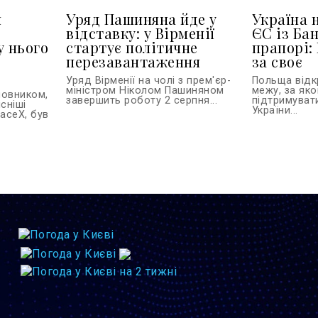
я
Уряд Пашиняна йде у
Україна 
відставку: у Вірменії
ЄС із Ба
у нього
стартує політичне
прапорі:
перезавантаження
за своє
Уряд Вірменії на чолі з прем'єр-
Польща відк
міністром Ніколом Пашиняном
межу, за як
новником,
завершить роботу 2 серпня...
підтримуват
сніші
України...
paceX, був