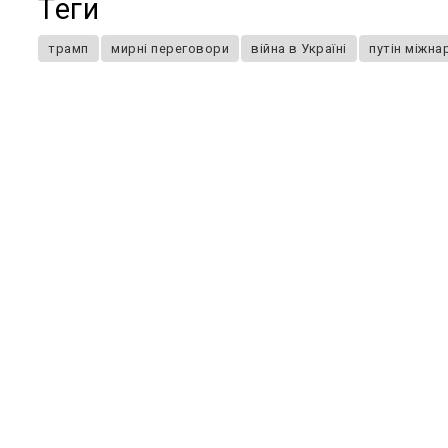
Теги
трамп
мирні переговори
війна в Україні
путін міжн