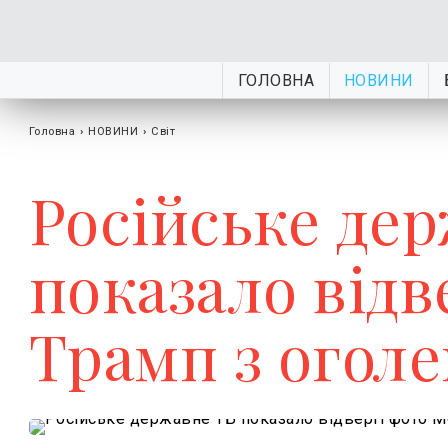
ГОЛОВНА
НОВИНИ
Головна
›
НОВИНИ
›
Світ
Російське де
показало відв
Трамп з огол