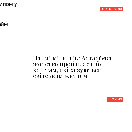
ампом у
ПОДОРОЖІ
айм
На тлі мітингів: Астафʼєва
жорстко пройшлася по
колегам, які хизуються
світським життям
ШОУБIЗ