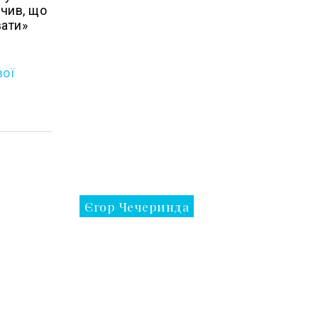
ечив, що
вати»
вої
Єгор Чечеринда