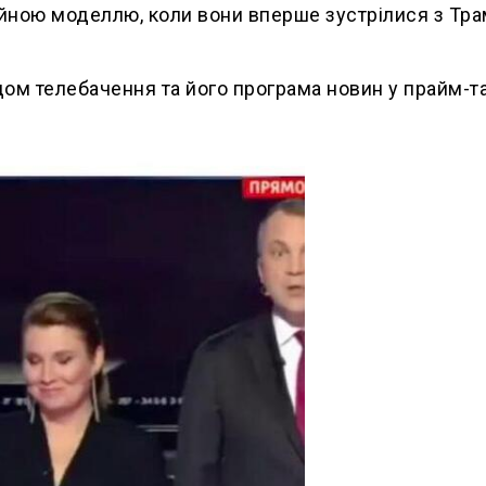
сійною моделлю, коли вони вперше зустрілися з Тр
дом телебачення та його програма новин у прайм-т