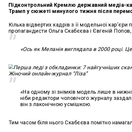
Підконтрольний Кремлю державний медіа-кан
Трамп у сюжеті минулого тижня після перемог
Кілька відвертих кадрів з її модельної кар'єри
пропагандисти Ольга Скабєєва і Євгеній Попов
«Ось як Меланія виглядала в 2000 році. Ц
«На одному зі знімків модель лише в нижні
ніби редактори чоловічого журналу заздал
він з лаконічною усмішкою.
Тим часом біля нього Скабєєва помітно намагал