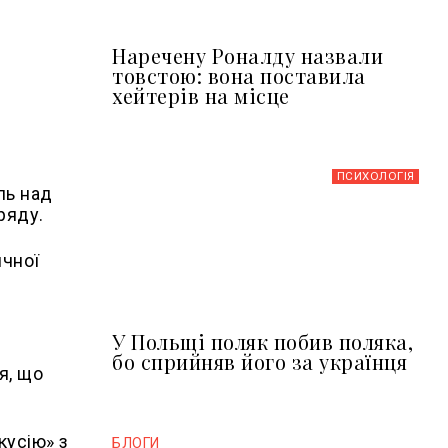
Наречену Роналду назвали
товстою: вона поставила
хейтерів на місце
ПСИХОЛОГІЯ
ль над
ряду.
ичної
У Польщі поляк побив поляка,
бо сприйняв його за українця
я, що
кусію» з
БЛОГИ