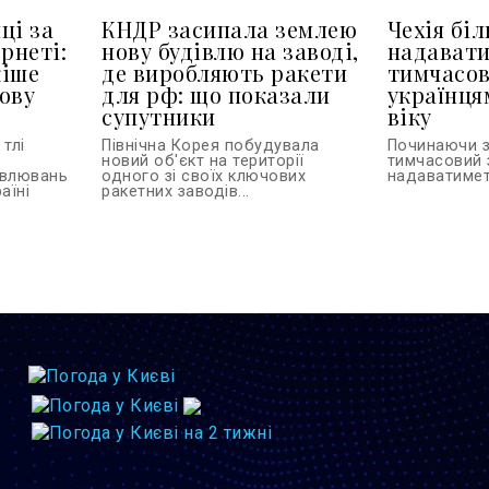
ці за
КНДР засипала землею
Чехія бі
рнеті:
нову будівлю на заводі,
надават
кіше
де виробляють ракети
тимчасов
ову
для рф: що показали
українця
супутники
віку
тлі
Північна Корея побудувала
Починаючи з
новий об'єкт на території
тимчасовий 
овлювань
одного зі своїх ключових
надаватиметь
аїні
ракетних заводів...