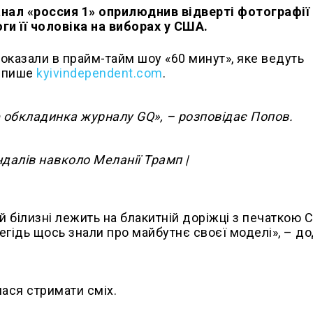
ал «россия 1» оприлюднив відверті фотографії 
и її чоловіка на виборах у США.
 показали в прайм-тайм шоу «60 минут», яке ведуть
, пише
kyivindependent.com
.
е обкладинка журналу GQ», – розповідає Попов.
й білизні лежить на блакитній доріжці з печаткою 
егідь щось знали про майбутнє своєї моделі», – д
ася стримати сміх.