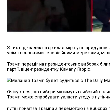
З тих пір, як диктатор владімір путін придушив
усіма основними телевізійними мережами, мало
Трамп переміг на президентських виборах 6 ли
партії, віце-президентку Камалу Гарріс.
Очікується, що вибори матимуть глибокий вплив 
Трамп може спробувати укласти угоду з путіни
путін привітав Трампа з перемогою на виборах