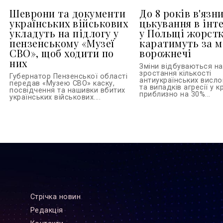
Шеврони та документи
До 8 років в'язни
українських військових
цькування в інте
укладуть на підлогу у
у Польщі жорст
пензенському «Музеї
каратимуть за м
СВО», щоб ходити по
ворожнечі
них
Зміни відбуваються на 
зростання кількості
Губернатор Пензенської області
антиукраїнських висл
передав «Музею СВО» каску,
та випадків агресії у кр
посвідчення та нашивки вбитих
приблизно на 30%...
українських військових....
Стрiчка новин
Редакцiя