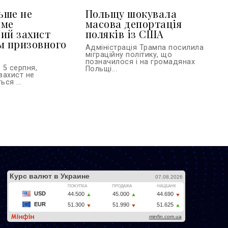
льше не
Польщу шокувала
име
масова депортація
ий захист
поляків із США
м призовного
Адміністрація Трампа посилила
міграційну політику, що
позначилося і на громадянах
 5 серпня,
Польщі...
захист не
ся ...