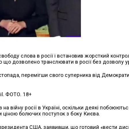
 свободу слова в росії і встановив жорсткий контро
 що дозволено транслювати в росії без дозволу у
стопада, перемігши свого суперника від Демократ
на війну росії в Україні, оскільки деякі побоюютьс
м ціною болючих поступок з боку Києва.
 президента США, заявивши, що готовий «вести дис