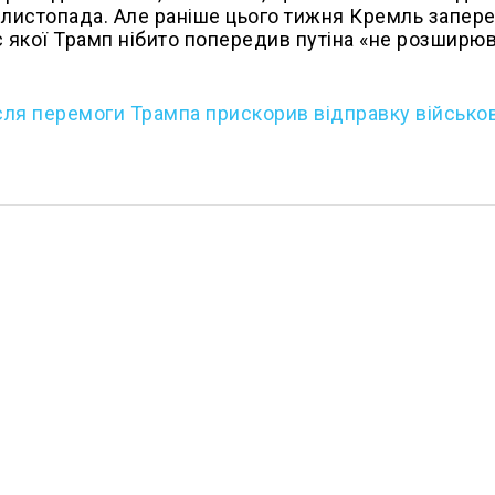
 листопада. Але раніше цього тижня Кремль запер
с якої Трамп нібито попередив путіна «не розширю
сля перемоги Трампа прискорив відправку військо