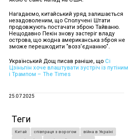
Нагадаємо, китайський уряд залишається
незадоволеним, що Сполучені Штати
продовжують постачати зброю Тайваню.
Нещодавно Пекін знову застеріг владу
острова, що жодна американська зброя не
зможе перешкодити "возз'єднанню".
Український Дощ писав раніше, що
Сі
Цзіньпін хоче влаштувати зустріч із путіним
і Трампом – The Times
25.07.2025
Теги
Китай
співпраця з ворогом
війна в Україні