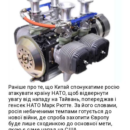
Раніше про те, що Китай спонукатиме росію
атакувати країну НАТО, щоб відвернути
увагу від нападу на Тайвань, попереджав і
генсек НАТО Марк Рютте. За його словами,
росія небаченими темпами готується до
нової війни, де спроба захопити Європу
буде лише сходинкою до основної мети,
якою є саме напад на США.