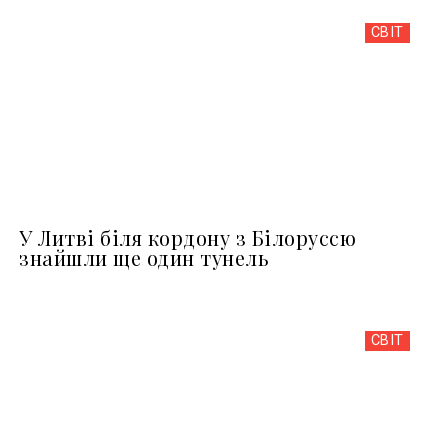
СВІТ
У Литві біля кордону з Білоруссю
знайшли ще один тунель
СВІТ