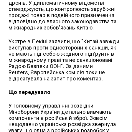
дронів. У дипломатичному відомстві
стверджують, що контролюють зарубіжні
продажі товарів подвійного призначення
відповідно до власного законодавства та
міжнародних зобов'язань Китаю.
Укотре в Пекіні заявили, що "Китай завжди
виступав проти односторонніх санкцій, які
не мають під собою жодного підґрунтя в
міжнародному праві та не санкціоновані
Радою Безпеки ООН". За даними
Reuters, Європейська комісія поки не
відреагувала на запит про коментар.
Що передувало
У Головному управлінні розвідки
Міноборони України детально вивчають
компоненти в російській зброї. Зовсім
нещодавно українська розвідка звернула
увагу, що одна з російських розробок у