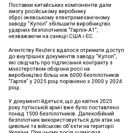
Поставки китайських компонентів дали
змогу російському виробнику
зброї іжевському електромеханічному
заводу "Купол" збільшити виробництво
ударних безпілотників "Гарпія-А1",
незважаючи на санкції США і ЄС.
Агентству Reuters вдалося отримати доступ
до внутрішніх документів заводу "Купол",
які свідчать про підписання контракту з
міністерством оборони росії на
виробництво більш ніж 6000 безпілотників
"Гарпія" у 2025 році порівняно з 2000 у 2024
році.
У документі йдеться, що до квітня 2025
року путінській армії вже було поставлено
понад 1500 безпілотників. Далекобійний
безпілотник використовується для атак на
цивільні та військові об'єкти на території
України. При цьому росія щомісяця