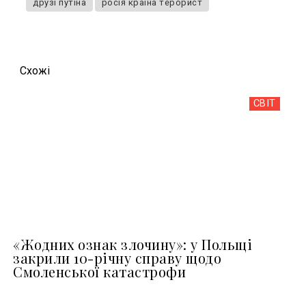
друзі путіна
росія країна терорист
Схожi
СВІТ
«Жодних ознак злочину»: у Польщі
закрили 10-річну справу щодо
Смоленської катастрофи