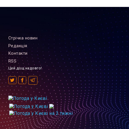
Стрiчка новин
Редакцiя
Контакти
RSS
Цей дощ надовго!