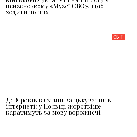
пензенському «Музеї СВО», щоб
ходити по них
СВІТ
До 8 років в'язниці за цькування в
інтернеті: у Польщі жорсткіше
каратимуть за мову ворожнечі