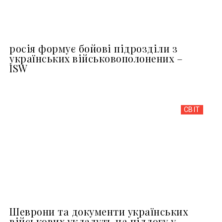
росія формує бойові підрозділи з
українських військовополонених –
ISW
СВІТ
Шеврони та документи українських
військових укладуть на підлогу у