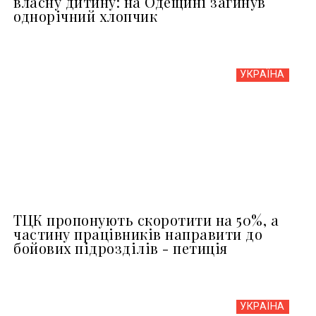
власну дитину: на Одещині загинув
однорічний хлопчик
УКРАЇНА
ТЦК пропонують скоротити на 50%, а
частину працівників направити до
бойових підрозділів - петиція
УКРАЇНА