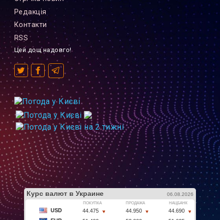
Редакцiя
Контакти
RSS
Цей дощ надовго!