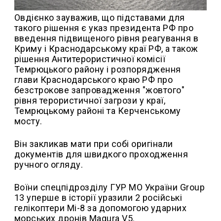
Овдієнко зауважив, що підставами для
такого рішення є указ президента РФ про
введення підвищеного рівня реагування в
Криму і Краснодарському краї РФ, а також
рішення Антитерористичної комісії
Темрюцького району і розпорядження
глави Краснодарського краю РФ про
безстрокове запровадження "жовтого"
рівня терористичної загрози у краї,
Темрюцькому районі та Керченському
мосту.
Він закликав мати при собі оригінали
документів для швидкого проходження
ручного огляду.
Воїни спецпідрозділу ГУР МО України Group
13 уперше в історії уразили 2 російські
гелікоптери Мі-8 за допомогою ударних
морських дронів Magura V5.