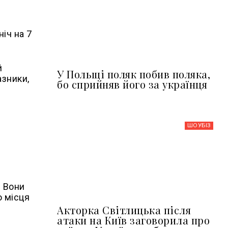
іч на 7
й
У Польщі поляк побив поляка,
азники,
бо сприйняв його за українця
ШОУБIЗ
. Вони
о місця
Акторка Світлицька після
атаки на Київ заговорила про