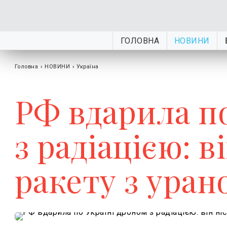
ГОЛОВНА
НОВИНИ
Головна
›
НОВИНИ
›
Україна
РФ вдарила п
з радіацією: ві
ракету з уран