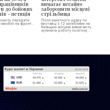
працівників
вимагає негайно
и до бойових
заборонити місцеві
ів - петиція
стрільбища
онують передати
Після ракетного удару по
омобілі на фронт...
виставці з 12 загиблими на
Київщині місцеві вимагають
зупинити роботу полігону...