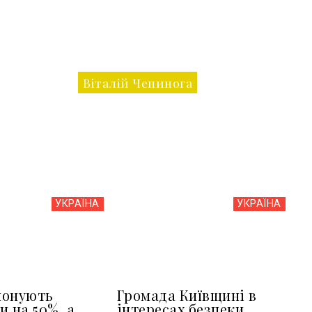
Віталій Чепинога
УКРАЇНА
УКРАЇНА
понують
Громада Київщині в
и на 50%, а
інтересах безпеки