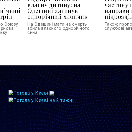
власну дитину: на
частину 
 нічний
Одещині загинув
направит
тріл
однорічний хлопчик
підрозділ
го Союзу
На Одещині мати на смерть
Також проп
тернова
збила власного однорічного
службові авт
ську
сина...