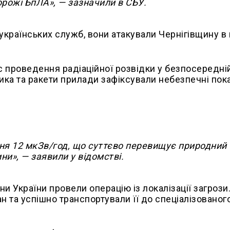
ворожі БпЛА», — зазначили в СБУ.
українських служб, вони атакували Чернігівщину в н
 проведення радіаційної розвідки у безпосередні
ика та ракети прилади зафіксували небезпечні пок
ня 12 мкЗв/год, що суттєво перевищує природний
ни», — заявили у відомстві.
и України провели операцію із локалізації загрози
н та успішно транспортували її до спеціалізованог