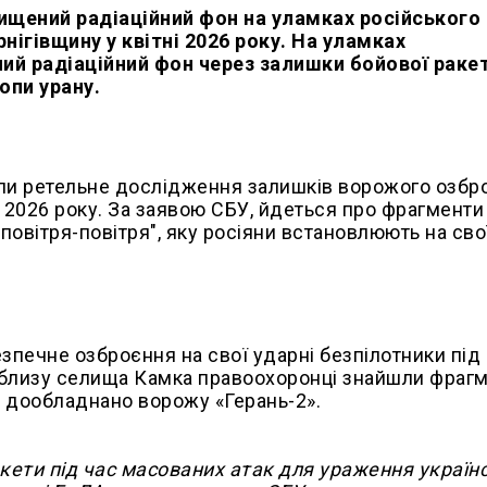
ищений радіаційний фон на уламках російського
нігівщину у квітні 2026 року. На уламках
й радіаційний фон через залишки бойової ракет
опи урану.
ели ретельне дослідження залишків ворожого озбр
і 2026 року. За заявою СБУ, йдеться про фрагменти
"повітря-повітря", яку росіяни встановлюють на сво
зпечне озброєння на свої ударні безпілотники під
 Поблизу селища Камка правоохоронці знайшли фраг
о дообладнано ворожу «Герань-2».
акети під час масованих атак для ураження україн