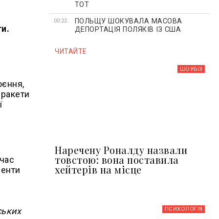
ТОТ
ПОЛЬЩУ ШОКУВАЛА МАСОВА
00:22
и.
ДЕПОРТАЦІЯ ПОЛЯКІВ ІЗ США
ЧИТАЙТЕ
ШОУБIЗ
оєння,
 ракети
ї
Наречену Роналду назвали
товстою: вона поставила
 час
хейтерів на місце
менти
ПСИХОЛОГІЯ
ських