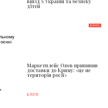
виїзд з України та безпеку
дітей
БІЗНЕС
альному
воєнні
Маркетплейс Ozon припинив
доставки до Криму: «це не
територія росії»
ь
БЛОГИ