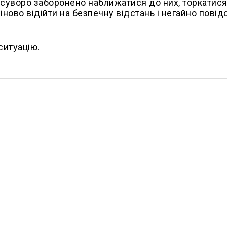
 суворо заборонено наближатися до них, торкатис
іново відійти на безпечну відстань і негайно пові
ситуацію.