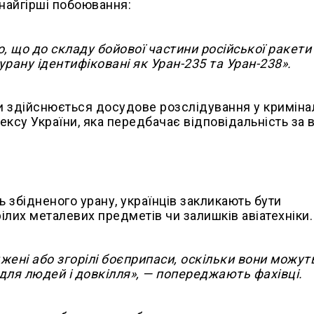
найгірші побоювання:
 що до складу бойової частини російської ракети
рану ідентифіковані як Уран-235 та Уран-238».
и здійснюється досудове розслідування у кримін
ксу України, яка передбачає відповідальність за 
ть збідненого урану, українців закликають бути
лих металевих предметів чи залишків авіатехніки.
ені або згорілі боєприпаси, оскільки вони можут
для людей і довкілля», — попереджають фахівці.