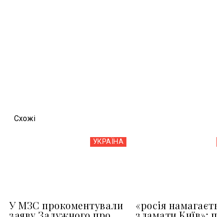
Схожi
УКРАЇНА
У МЗС прокоментували
«росія намагаєт
заяву Залужного про
зламати Київ»: 