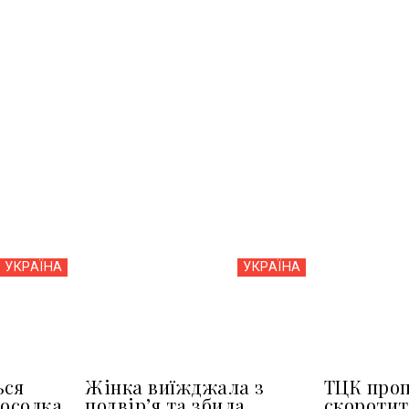
УКРАЇНА
УКРАЇНА
ься
Жінка виїжджала з
ТЦК про
посолка
подвір’я та збила
скоротит