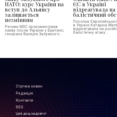
НАТО: курс України на
ЄС в Україні
вступ до Альянсу
відреагувала на
залишається
балістичний обс
незмінним
Посолка Європейсько
в Україні Катаріна Ма
Речник МЗС прокоментував
відреагувала на росій
заяву посла України у Британії,
балістичну атаку...
генерала Валерія Залужного...
Стрiчка новин
Редакцiя
Контакти
RSS
Цей дощ надовго!