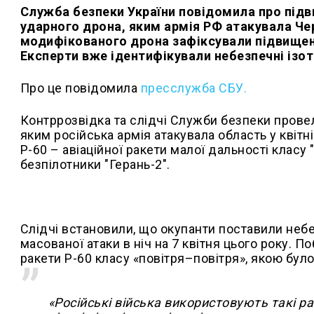
Служба безпеки України повідомила про підв
ударного дрона, яким армія РФ атакувала Чер
модифікованого дрона зафіксували підвищени
Експерти вже ідентифікували небезпечні ізот
Про це повідомила
пресслужба СБУ.
Контррозвідка та слідчі Служби безпеки пров
яким російська армія атакувала область у квітн
Р-60 – авіаційної ракети малої дальності класу 
безпілотники "Герань-2".
Слідчі встановили, що окупанти поставили небе
масованої атаки в ніч на 7 квітня цього року.
ракети Р-60 класу «повітря–повітря», якою бул
«Російські війська використовують такі р