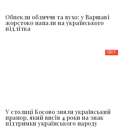
Обпекли обличчя та вухо: у Варшаві
жорстоко напали на українського
підлітка
СВІТ
У столиці Косово зняли український
прапор, який висів 4 роки на знак
підтримки українського народу