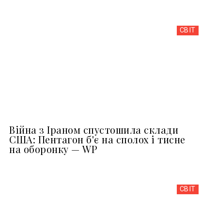
СВІТ
Війна з Іраном спустошила склади
США: Пентагон б'є на сполох і тисне
на оборонку — WP
СВІТ