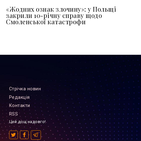
«Жодних ознак злочину»: у Польщі
закрили 10-річну справу щодо
Смоленської катастрофи
Стрiчка новин
Редакцiя
Контакти
RSS
Цей дощ надовго!