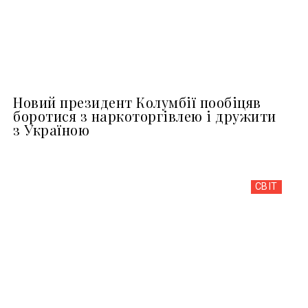
Новий президент Колумбії пообіцяв
боротися з наркоторгівлею і дружити
з Україною
СВІТ