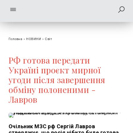
Головна
›
НОВИНИ
›
Світ
РФ готова передати
Україні проєкт мирної
угоди після завершення
обміну полоненими -
Лавров
Очільник МЗС рф Сергій Лавров
стверджує, що росія нібито буде готова