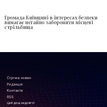
Громада Київщині в інтересах безпеки
вимагає негайно заборонити місцеві
стрільбища
Стрiчка новин
Редакцiя
Контакти
RSS
Цей дощ надовго!