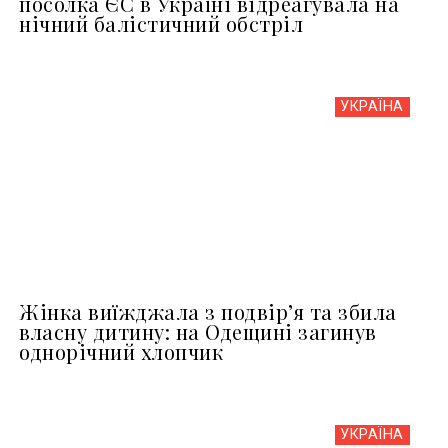
посолка ЄС в Україні відреагувала на
нічний балістичний обстріл
УКРАЇНА
Жінка виїжджала з подвір’я та збила
власну дитину: на Одещині загинув
однорічний хлопчик
УКРАЇНА