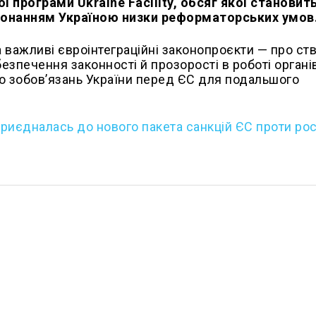
 програми Ukraine Facility, обсяг якої становит
иконанням Україною низки реформаторських умов
 важливі євроінтеграційні законопроєкти — про ст
безпечення законності й прозорості в роботі органі
ю зобов’язань України перед ЄС для подальшого
иєдналась до нового пакета санкцій ЄС проти росі