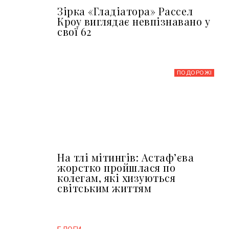
Зірка «Гладіатора» Рассел
Кроу виглядає невпізнавано у
свої 62
ПОДОРОЖІ
На тлі мітингів: Астафʼєва
жорстко пройшлася по
колегам, які хизуються
світським життям