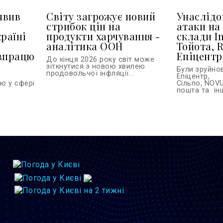
явив
Світу загрожує новий
Унаслідо
стрибок цін на
атаки на
країні
продукти харчування -
склади In
и
аналітика ООН
Тойота, R
івпрацю
Епіцентр
До кінця 2026 року світ може
зіткнутися з новою хвилею
Були зруйно
продовольчої інфляції...
Епіцентр,
ю у сфері
Сільпо, NOVU
.
пошта та інш