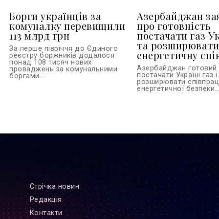
Борги українців за
Азербайджан за
комуналку перевищили
про готовність
113 млрд грн
постачати газ У
та розширюват
За перше півріччя до Єдиного
енергетичну сп
реєстру боржників додалося
понад 108 тисяч нових
Азербайджан готовий
проваджень за комунальними
постачати Україні газ і
боргами...
розширювати співпрац
енергетичної безпеки..
Стрiчка новин
Редакцiя
Контакти