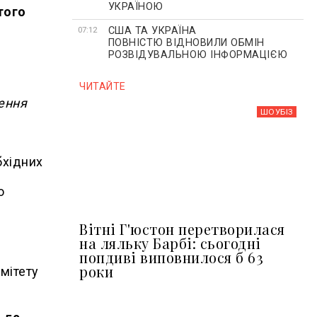
УКРАЇНОЮ
того
США ТА УКРАЇНА
07:12
ПОВНІСТЮ ВІДНОВИЛИ ОБМІН
РОЗВІДУВАЛЬНОЮ ІНФОРМАЦІЄЮ
ЧИТАЙТЕ
шення
ШОУБIЗ
бхідних
о
Вітні Г'юстон перетворилася
на ляльку Барбі: сьогодні
попдиві виповнилося б 63
роки
мітету