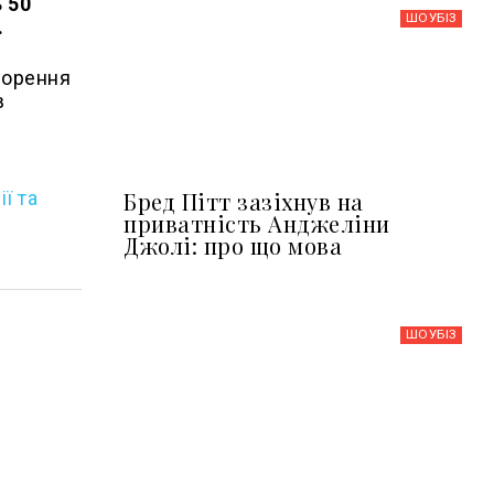
ь 50
ШОУБIЗ
.
ворення
в
Бред Пітт зазіхнув на
ї та
приватність Анджеліни
Джолі: про що мова
ШОУБIЗ