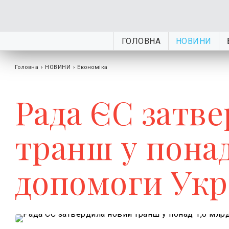
ГОЛОВНА
НОВИНИ
Головна
›
НОВИНИ
›
Економіка
Рада ЄС затв
транш у понад
допомоги Укр