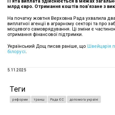
П’ята виплата здійснюється в межах загальної
млрд євро. Отримання коштів пов’язане з в
На початку жовтня Верховна Рада ухвалила два
виплатної агенції в аграрному секторі та про за
місцевого самоврядування. Ці зміни є частино
отримання фінансової підтримки.
Український Дощ писав раніше, що
Швейцарія пр
білорусі
.
5.11.2025
Теги
реформи
транш
Рада ЄС
допомога україні