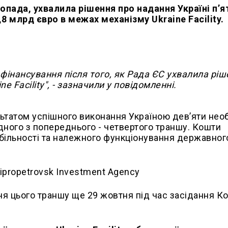
опада, ухвалила рішення про надання Україні п’я
8 млрд євро в межах механізму Ukraine Facility.
 фінансування після того, як Рада ЄС ухвалила рі
e Facility", - зазначили у повідомленні.
ьтатом успішного виконання Україною дев’яти нео
одного з попереднього - четвертого траншу. Кошти
більності та належного функціонування державног
я цього траншу ще 29 жовтня під час засідання Ко