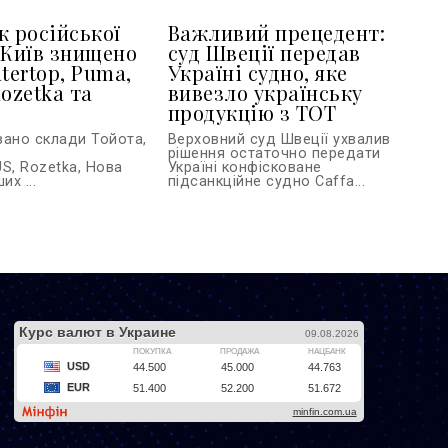
к російської
Важливий прецедент:
 Київ знищено
суд Швеції передав
tertop, Puma,
Україні судно, яке
ozetka та
вивезло українську
продукцію з ТОТ
вано склади Тойота,
Верховний суд Швеції ухвалив
рішення остаточно передати
S, Rozetka, Нова
Україні конфісковане
их ...
підсанкційне судно Caffa...