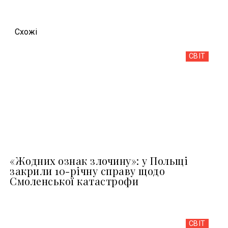
Схожi
СВІТ
«Жодних ознак злочину»: у Польщі
закрили 10-річну справу щодо
Смоленської катастрофи
СВІТ