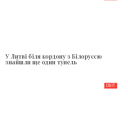
У Литві біля кордону з Білоруссю
знайшли ще один тунель
СВІТ