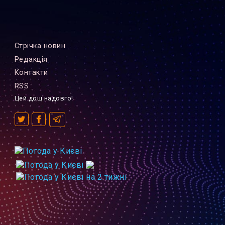
Стрiчка новин
Редакцiя
Контакти
RSS
Цей дощ надовго!