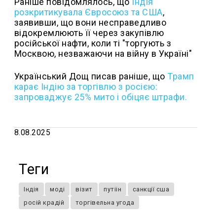
Раніше повідомлялось, що
Індія
розкритикувала Євросоюз та США
,
заявивши, що вони несправедливо
відокремлюють її через закупівлю
російської нафти, коли ті "торгують з
Москвою, незважаючи на війну в Україні"
Український Дощ писав раніше, що
Трамп
карає Індію за торгівлю з росією:
запроваджує 25% мито і обіцяє штрафи.
8.08.2025
Теги
Індія
моді
візит
путіін
санкції сша
росій крадій
торгівельна угода