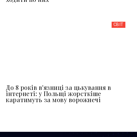
СВІТ
До 8 років в'язниці за цькування в
інтернеті: у Польщі жорсткіше
каратимуть за мову ворожнечі