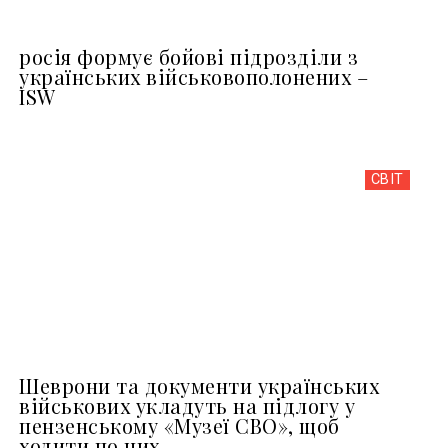
росія формує бойові підрозділи з
українських військовополонених –
ISW
СВІТ
Шеврони та документи українських
військових укладуть на підлогу у
пензенському «Музеї СВО», щоб
ходити по них