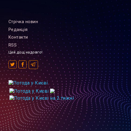
Стрiчка новин
Редакцiя
Контакти
RSS
Цей дощ надовго!