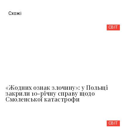
Схожi
СВІТ
«Жодних ознак злочину»: у Польщі
закрили 10-річну справу щодо
Смоленської катастрофи
СВІТ