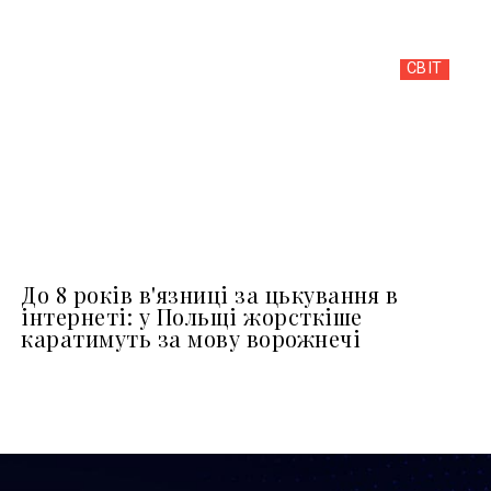
СВІТ
До 8 років в'язниці за цькування в
інтернеті: у Польщі жорсткіше
каратимуть за мову ворожнечі