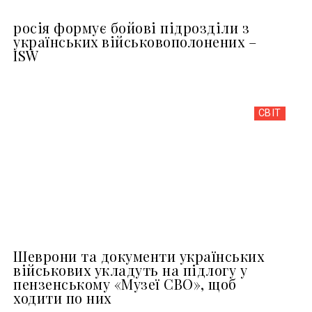
росія формує бойові підрозділи з
українських військовополонених –
ISW
СВІТ
Шеврони та документи українських
військових укладуть на підлогу у
пензенському «Музеї СВО», щоб
ходити по них