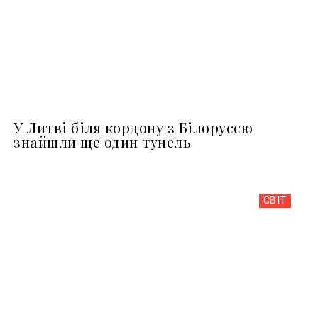
У Литві біля кордону з Білоруссю
знайшли ще один тунель
СВІТ