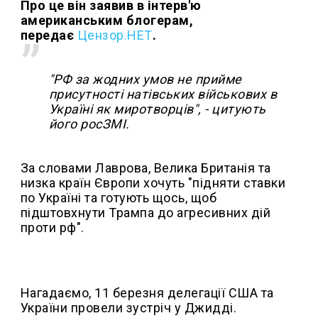
Про це він заявив в інтерв'ю
американським блогерам,
передає
Цензор.НЕТ
.
"РФ за жодних умов не прийме
присутності натівських військових в
Україні як миротворців", - цитують
його росЗМІ.
За словами Лаврова, Велика Британія та
низка країн Європи хочуть "підняти ставки
по Україні та готують щось, щоб
підштовхнути Трампа до агресивних дій
проти рф".
Нагадаємо, 11 березня делегації США та
України провели зустріч у Джидді.