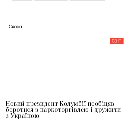
Схожi
СВІТ
Новий президент Колумбії пообіцяв
боротися з наркоторгівлею і дружити
з Україною