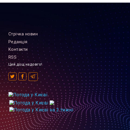
Стрiчка новин
Редакцiя
Контакти
RSS
Цей дощ надовго!