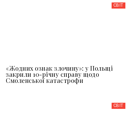
СВІТ
«Жодних ознак злочину»: у Польщі
закрили 10-річну справу щодо
Смоленської катастрофи
СВІТ