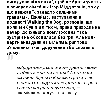
вигадував відмовки", щоб не брати участь
у вечорах сімейних ігор Міддлтонів, тому
що вважав їх занадто сильними
гравцями. Джеймс, виступаючи в
подкасті Walking the Dog, розповів, що
коли він був підлітком, принц приходив на
вечері до їхнього дому і жодна така
зустріч не обходилася без гри. Але коли
карти випадали на Вільяма, раптово
з'являлися інші доручення або справи з
дому.
«Міддлтони досить конкуренті, і вони
люблять ігри, чи не так? А потім ви
змусили бідного Вільяма грати, і він
вважав це надто конкурентною грою
і почав виправдовуватися»,
—
засміялася ведуча подкасту.