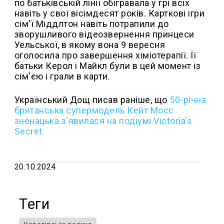
по батьківській лінії обігравала у грі всіх
навіть у свої вісімдесят років. Карткові ігри
сім'ї Міддлтон навіть потрапили до
зворушливого відеозвернення принцеси
Уельської, в якому вона 9 вересня
оголосила про завершення хіміотерапії. Її
батьки Керол і Майкл були в цей момент із
сім'єю і грали в карти.
Український Дощ писав раніше, що
50-річна
британська супермодель Кейт Мосс
зненацька з'явилася на подіумі Victoria's
Secret.
20.10.2024
Теги