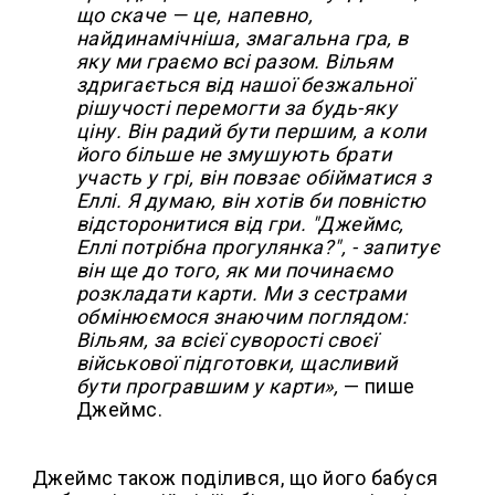
що скаче — це, напевно,
найдинамічніша, змагальна гра, в
яку ми граємо всі разом. Вільям
здригається від нашої безжальної
рішучості перемогти за будь-яку
ціну. Він радий бути першим, а коли
його більше не змушують брати
участь у грі, він повзає обійматися з
Еллі. Я думаю, він хотів би повністю
відсторонитися від гри. "Джеймс,
Еллі потрібна прогулянка?", - запитує
він ще до того, як ми починаємо
розкладати карти. Ми з сестрами
обмінюємося знаючим поглядом:
Вільям, за всієї суворості своєї
військової підготовки, щасливий
бути програвшим у карти»,
— пише
Джеймс.
Джеймс також поділився, що його бабуся