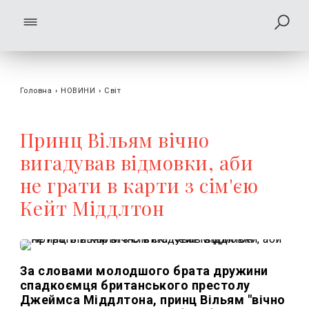
Головна
›
НОВИНИ
›
Світ
Принц Вільям вічно
вигадував відмовки, аби
не грати в карти з сім'єю
Кейт Міддлтон
За словами молодшого брата дружини
спадкоємця британського престолу
Джеймса Міддлтона, принц Вільям "вічно