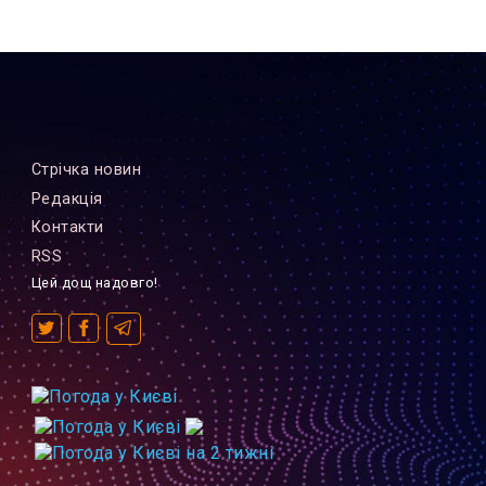
Стрiчка новин
Редакцiя
Контакти
RSS
Цей дощ надовго!