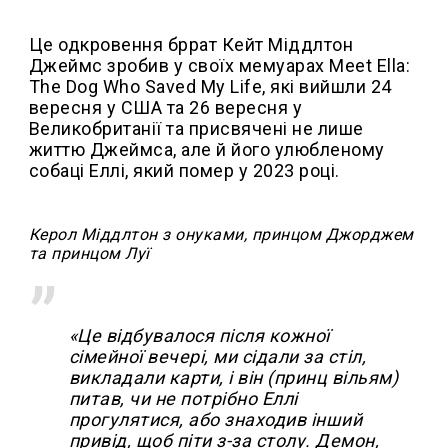
Це одкровення бррат Кейт Міддлтон
Джеймс зробив у своїх мемуарах Meet Ella:
The Dog Who Saved My Life, які вийшли 24
вересня у США та 26 вересня у
Великобританії та присвячені не лише
життю Джеймса, але й його улюбленому
собаці Еллі, який помер у 2023 році.
Керол Міддлтон з онуками, принцом Джорджем
та принцом Луї
«Це відбувалося після кожної
сімейної вечері, ми сідали за стіл,
викладали карти, і він (принц вільям)
питав, чи не потрібно Еллі
прогулятися, або знаходив інший
привід, щоб піти з-за столу. Демон,