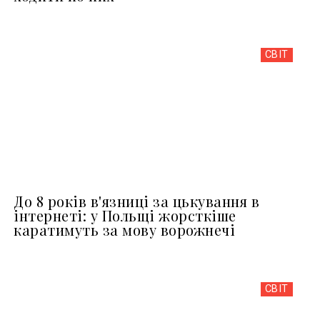
СВІТ
До 8 років в'язниці за цькування в
інтернеті: у Польщі жорсткіше
каратимуть за мову ворожнечі
СВІТ