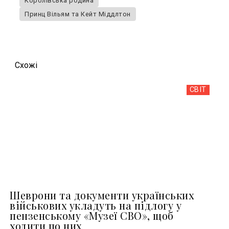
Королівська родина
Принц Вільям та Кейт Міддлтон
Схожi
СВІТ
Шеврони та документи українських
військових укладуть на підлогу у
пензенському «Музеї СВО», щоб
ходити по них