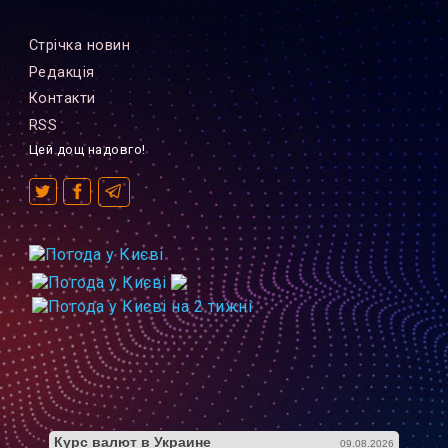
Стрiчка новин
Редакцiя
Контакти
RSS
Цей дощ надовго!