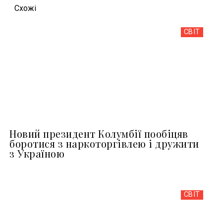
Схожi
СВІТ
Новий президент Колумбії пообіцяв
боротися з наркоторгівлею і дружити
з Україною
СВІТ