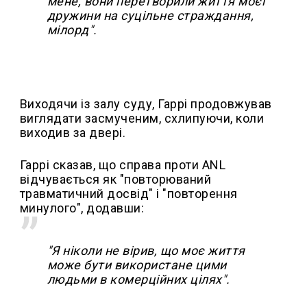
мене, вони перетворили життя моєї
дружини на суцільне страждання,
мілорд".
Виходячи із залу суду, Гаррі продовжував
виглядати засмученим, схлипуючи, коли
виходив за двері.
Гаррі сказав, що справа проти ANL
відчувається як "повторюваний
травматичний досвід" і "повторення
минулого", додавши:
"Я ніколи не вірив, що моє життя
може бути використане цими
людьми в комерційних цілях".