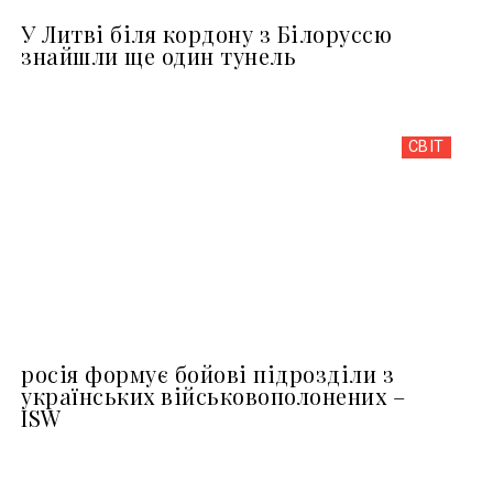
У Литві біля кордону з Білоруссю
знайшли ще один тунель
СВІТ
росія формує бойові підрозділи з
українських військовополонених –
ISW