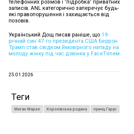
телефонних розмов і "підробка" приватних
записів. ANL категорично заперечує будь-
які правопорушення і захищається від
позовів.
Український Дощ писав раніше, що
19-
річний син 47-го президента США Беррон
Трамп став свідком ймовірного нападу на
молоду жінку під час дзвінка у FaceTimeм.
25.01.2026
Теги
Меган Маркл
Королівська родина
принц Гаррі