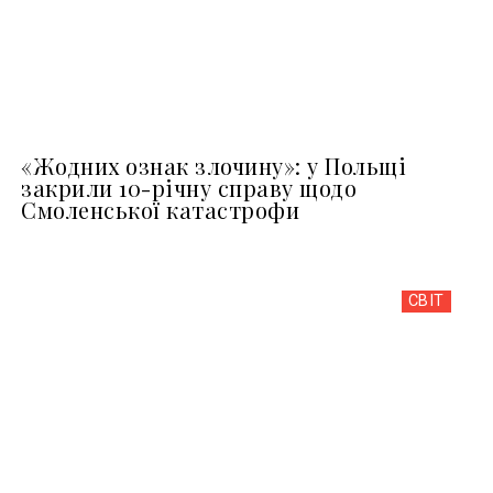
«Жодних ознак злочину»: у Польщі
закрили 10-річну справу щодо
Смоленської катастрофи
СВІТ