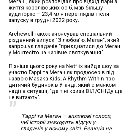
Меган", який розповідає про відхід пари з
життя королівських осіб, мав більшу
аудиторію – 23,4 млн переглядів після
запуску в грудні 2022 року.
Archewell також анонсував спеціальний
різдвяний випуск "З любов’ю, Меган", який
запрошує глядачів "приєднатися до Меган
у Монтесіто на чарівне святкування".
Пізніше цього року на Netflix вийде шоу за
участю Гаррі та Меган як продюсерів під
назвою Masaka Kids, A Rhythm Within про
дитячий будинок в Уганді, який є маяком
надії в ситуації, "де тіні кризи ВІЛ/СНІДу ще
не витають".
"Гаррі та Меган — впливові голоси,
чиї історії знаходять відгук у
глядачів у всьому світі. Реакція на