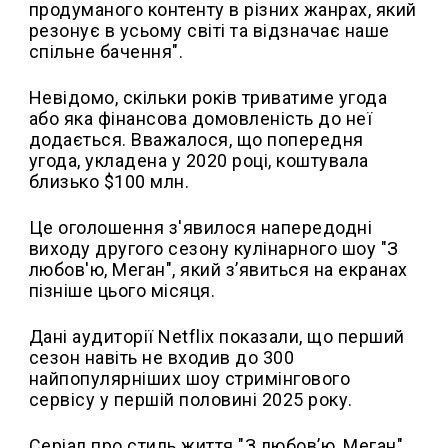
продуманого контенту в різних жанрах, який
резонує в усьому світі та відзначає наше
спільне бачення".
Невідомо, скільки років триватиме угода
або яка фінансова домовленість до неї
додається. Вважалося, що попередня
угода, укладена у 2020 році, коштувала
близько $100 млн.
Це оголошення з'явилося напередодні
виходу другого сезону кулінарного шоу "З
любов'ю, Меган", який зʼявиться на екранах
пізніше цього місяця.
Дані аудиторії Netflix показали, що перший
сезон навіть не входив до 300
найпопулярніших шоу стримінгового
сервісу у першій половині 2025 року.
Серіал про стиль життя "З любов’ю, Меган",