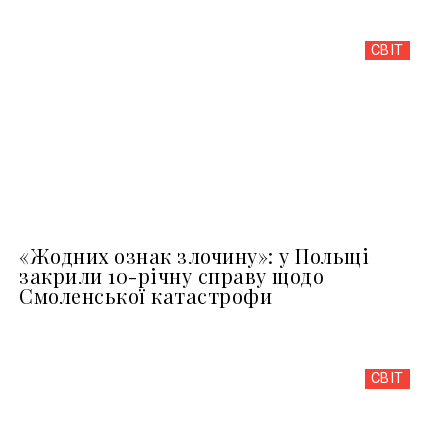
СВІТ
«Жодних ознак злочину»: у Польщі
закрили 10-річну справу щодо
Смоленської катастрофи
СВІТ