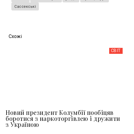
Сассекські
Схожi
СВІТ
Новий президент Колумбії пообіцяв
боротися з наркоторгівлею і дружити
з Україною