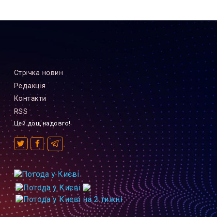
Стрiчка новин
Редакцiя
Контакти
RSS
Цей дощ надовго!