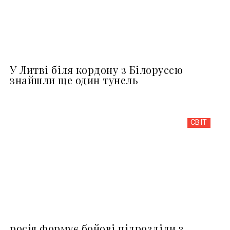
У Литві біля кордону з Білоруссю
знайшли ще один тунель
СВІТ
росія формує бойові підрозділи з