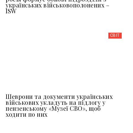
українських військовополонених –
ISW
СВІТ
Шеврони та документи українських
військових укладуть на підлогу у
пензенському «Музеї СВО», щоб
ходити по них