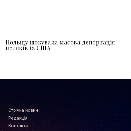
Польщу шокувала масова депортація
поляків із США
Стрiчка новин
Редакцiя
Контакти