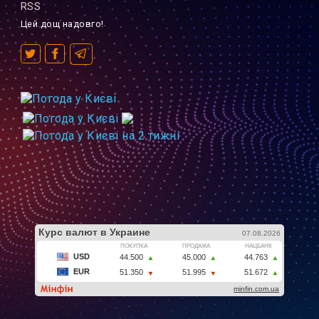
RSS
Цей дощ надовго!