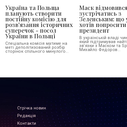
Україна та Польща
Маск відмовивс
планують створити
зустрічатись з
постійну комісію для
Зеленським: що 
розв'язання історичних
хотів попросити
суперечок - посол
президент
України в Польщі
В українській владі чи
який підтримував найті
Спеціальна комісія матиме на
зв’язки з Маском та S
меті деполітизований розбір
Михайло Федоров...
сторінок спільного минулого...
Стрiчка новин
Редакцiя
Контакти