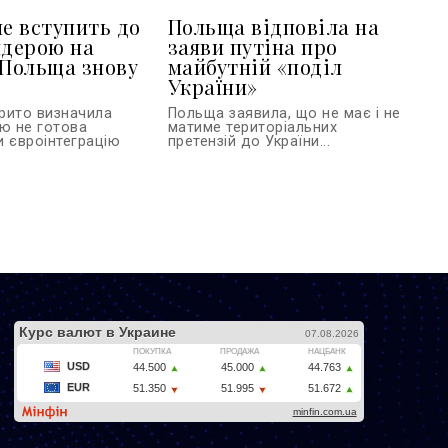
не вступить до
Польща відповіла на
ндерою на
заяви путіна про
 Польща знову
майбутній «поділ
України»
рито визначила
Польща заявила, що не має і не
ою не готова
матиме територіальних
и євроінтеграцію
претензій до України...