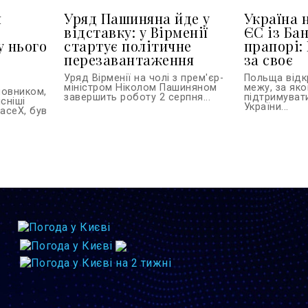
я
Уряд Пашиняна йде у
Україна 
відставку: у Вірменії
ЄС із Ба
у нього
стартує політичне
прапорі:
перезавантаження
за своє
Уряд Вірменії на чолі з прем'єр-
Польща відк
міністром Ніколом Пашиняном
межу, за як
новником,
завершить роботу 2 серпня...
підтримуват
сніші
України...
paceX, був