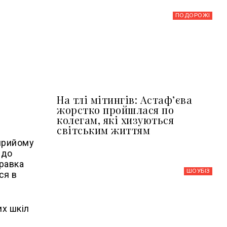
ПОДОРОЖІ
На тлі мітингів: Астафʼєва
жорстко пройшлася по
колегам, які хизуються
світським життям
 прийому
 до
правка
ШОУБIЗ
ся в
х шкіл