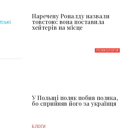
Наречену Роналду назвали
товстою: вона поставила
тські
хейтерів на місце
ПСИХОЛОГІЯ
У Польщі поляк побив поляка,
бо сприйняв його за українця
БЛОГИ