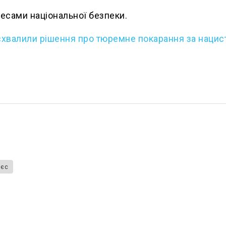
есами національної безпеки.
 схвалили рішення про тюремне покарання за нацис
 єс