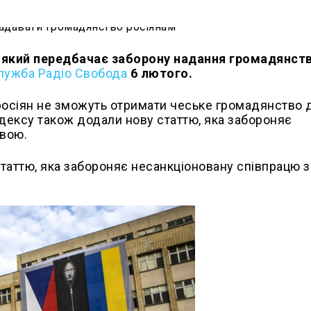
, який передбачає заборону надання громадянст
служба Радіо Свобода
6 лютого.
з росіян не зможуть отримати чеське громадянство 
кодексу також додали нову статтю, яка забороняє
авою.
таттю, яка забороняє несанкціоновану співпрацю з