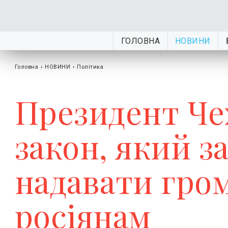
ГОЛОВНА
НОВИНИ
Головна
›
НОВИНИ
›
Політика
Президент Чех
закон, який з
надавати гро
росіянам