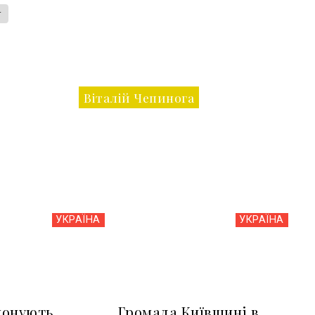
т
Віталій Чепинога
УКРАЇНА
УКРАЇНА
понують
Громада Київщині в