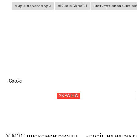
мирні переговори
війна в Україні
Інститут вивчення ві
Схожi
УКРАЇНА
У МЗС прокоментували
«росія намагаєт