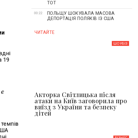
ТОТ
ПОЛЬЩУ ШОКУВАЛА МАСОВА
00:22
ДЕПОРТАЦІЯ ПОЛЯКІВ ІЗ США
ми
ЧИТАЙТЕ
ШОУБIЗ
вдні
а 19
 є
Акторка Світлицька після
атаки на Київ заговорила про
виїзд з України та безпеку
дітей
 темпів
США
дні
БІЗНЕС