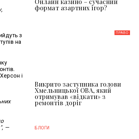
Онлайн казино – сучасний
формат азартних ігор?
,
ПРАВО
ийдуть з
тупів на
чку
онтів.
Херсон і
Викрито заступника голови
Хмельницької ОВА, який
отримував «відкати» з
ьних
ремонтів доріг
що
", —
БЛОГИ