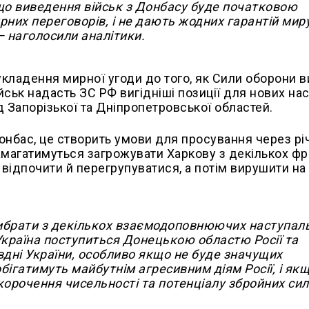
що виведення військ з Донбасу буде початковою
рних переговорів, і не дають жодних гарантій миру
— наголосили аналітики.
укладення мирної угоди до того, як Сили оборони в
ськ надасть ЗС РФ вигідніші позиції для нових нас
ід Запорізької та Дніпропетровської областей.
онбас, це створить умови для просування через рі
амагатимуться загрожувати Харкову з декількох фр
ідпочити й перегрупуватися, а потім вирушити на 
вибрати з декількох взаємодоповнюючих наступал
Україна поступиться Донецькою областю Росії та
вдні України, особливо якщо не буде значущих
бігатимуть майбутнім агресивним діям Росії, і як
корочення чисельності та потенціалу збройних сил