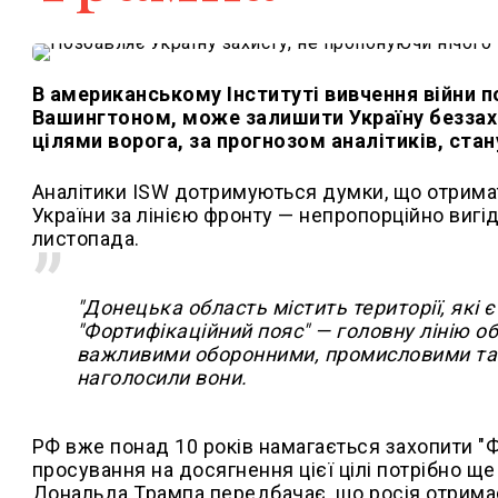
В американському Інституті вивчення війни 
Вашингтоном, може залишити Україну беззах
цілями ворога, за прогнозом аналітиків, стан
Аналітики ISW дотримуються думки, що отримат
України за лінією фронту — непропорційно вигі
листопада.
"Донецька область містить території, які
"Фортифікаційний пояс" — головну лінію обо
важливими оборонними, промисловими та л
наголосили вони.
РФ вже понад 10 років намагається захопити "Фо
просування на досягнення цієї цілі потрібно щ
Дональда Трампа передбачає, що росія отримає 