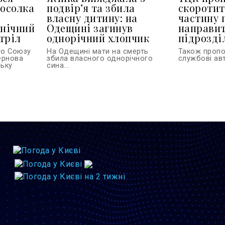
посолка
подвір’я та збила
скоротит
власну дитину: на
частину 
 нічний
Одещині загинув
направит
тріл
однорічний хлопчик
підрозділ
го Союзу
На Одещині мати на смерть
Також проп
тернова
збила власного однорічного
службові авт
ську
сина...