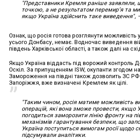
"Представники Кремля раніше заявляли, 
точкою, а не результатом перемир’я та ми
якщо Україна здійснить таке виведення", 
Ознак, що росія готова розглянути можливість 
усього Донбасу, немає. Водночас виведення вій
південь Харківської області, а також далі на сх
Якщо Україна віддасть під ворожий контроль Д
Оскіл. За припущенням ISW, окупанти згодом н
Замороження на півдні також дозволить ЗС РФ в
Запоріжжя, вже визначені Кремлем як цілі.
"Таким чином, росія матиме можливість 
операцій, які вона зможе провести, якщо 
погодиться заморозити лінію фронту на пі
механізмів гарантування безпеки, що запо
Україна поступиться вимогам росії щодо с
підсумували аналітики.