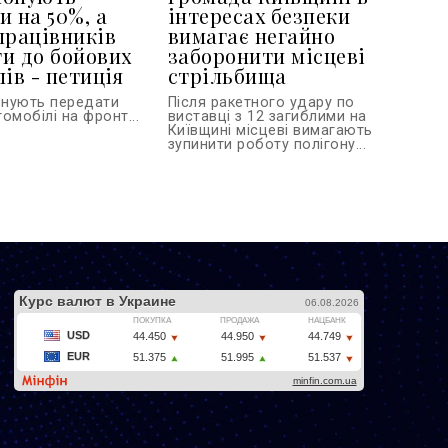
и на 50%, а
інтересах безпеки
працівників
вимагає негайно
и до бойових
заборонити місцеві
ів - петиція
стрільбища
онують передати
Після ракетного удару по
омобілі на фронт...
виставці з 12 загиблими на
Київщині місцеві вимагають
зупинити роботу полігону...