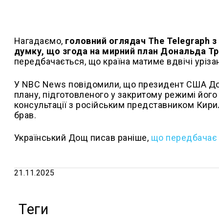
Нагадаємо,
головний оглядач The Telegraph з
думку, що згода на мирний план Дональда Тра
передбачається, що країна матиме вдвічі урізан
У NBC News повідомили, що президент США До
плану, підготовленого у закритому режимі йог
консультації з російським представником Кирил
брав.
Український Дощ писав раніше,
що передбачає 
21.11.2025
Теги