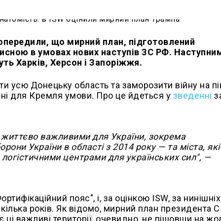
попередили, що мирний план, підготовлений
исною в умовах нових наступів ЗС РФ. Наступни
уть Харків, Херсон і Запоріжжя.
и усю Донецьку область та заморозити війну на пі
дні для Кремля умови. Про це йдеться у
зведенні
з
 є життєво важливими для України, зокрема
рони України в області з 2014 року — та міста, які
огістичними центрами для українських сил", —
ртифікаційний пояс", і, за оцінкою ISW, за нинішніх
е кілька років. Як відомо, мирний план президента 
ці важливі території, очевидно, не пішовши на жо