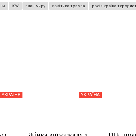
йни
ISW
план миру
політика трампа
росія країна терорис
УКРАЇНА
УКРАЇНА
ься
Жінка виїжджала з
ТЦК про