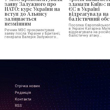
заяву Залужного про
зламати Київ»: 
НАТО: курс України на
ЄС в Україні
вступ до Альянсу
відреагувала на
залишається
балістичний обс
незмінним
Посолка Європейсько
в Україні Катаріна Ма
Речник МЗС прокоментував
відреагувала на росій
заяву посла України у Британії,
балістичну атаку...
генерала Валерія Залужного...
Стрiчка новин
Редакцiя
Контакти
RSS