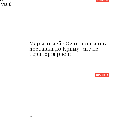
гла б
Маркетплейс Ozon припинив
доставки до Криму: «це не
територія росії»
ШОУБIЗ