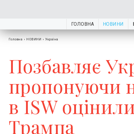
ГОЛОВНА
НОВИНИ
Головна
›
НОВИНИ
›
Україна
Позбавляє Укр
пропонуючи н
в ISW оцінил
Трампа