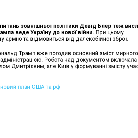
 питань зовнішньої політики Девід Блер теж вис
мпа веде Україну до нової війни
. При цьому
у армію та відмовиться від далекобійної зброї.
нальд Трамп вже погодив основний зміст мирног
о адміністрацією. Робота над документом включала
ом Дмитрієвим, але Київ у формуванні змісту учас
новий план США та рф