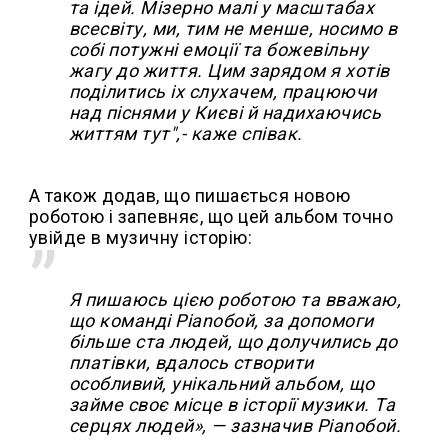
та ідей. Мізерно малі у масштабах
всесвіту, ми, тим не менше, носимо в
собі потужні емоції та божевільну
жагу до життя. Цим зарядом я хотів
поділитись іх слухачем, працюючи
над піснями у Києві й надихаючись
життям тут",- каже співак.
А також додав, що пишається новою
роботою і запевняє, що цей альбом точно
увійде в музичну історію:
Я пишаюсь цією роботою та вважаю,
що команді Pianoбой, за допомоги
більше ста людей, що долучились до
платівки, вдалось створити
особливий, унікальний альбом, що
займе своє місце в історії музики. Та
серцях людей», — зазначив Pianoбой.