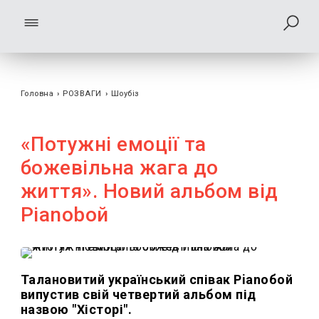
Головна
›
РОЗВАГИ
›
Шоубiз
«Потужні емоції та
божевільна жага до
життя». Новий альбом від
Pianoboй
Талановитий український співак Pianoбой
випустив свій четвертий альбом під
назвою "Хісторі".