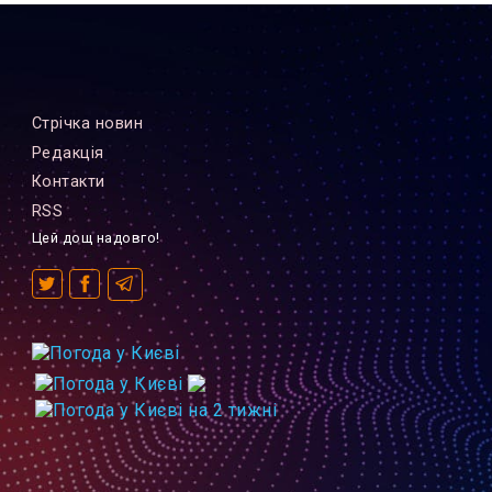
Стрiчка новин
Редакцiя
Контакти
RSS
Цей дощ надовго!