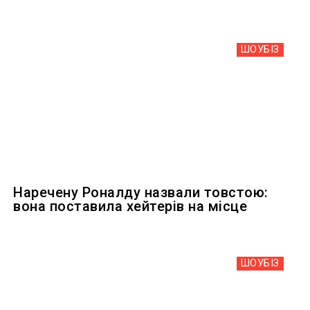
ШОУБIЗ
Наречену Роналду назвали товстою:
вона поставила хейтерів на місце
ШОУБIЗ