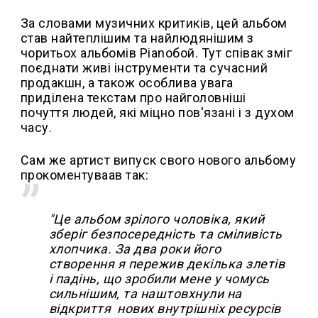
За словами музичних критиків, цей альбом
став найтеплішим та найлюдянішим з
чоритьох альбомів Pianoбой. Тут співак зміг
поєднати живі інструменти та сучасний
продакшн, а також особлива увага
приділена текстам про найголовніші
почуття людей, які міцно пов'язані і з духом
часу.
Сам же артист випуск свого нового альбому
прокоментуваав так:
"Це альбом зрілого чоловіка, який
зберіг безпосередність та сміливість
хлопчика. За два роки його
створення я пережив декілька злетів
і падінь, що зробили мене у чомусь
сильнішим, та наштовхнули на
відкриття нових внутрішніх ресурсів