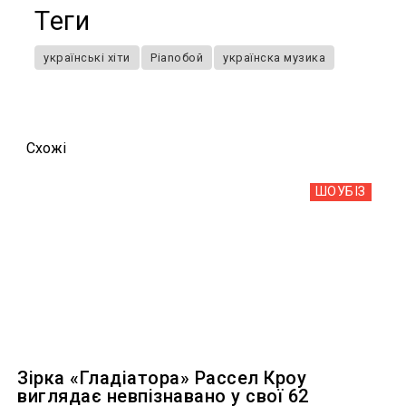
Теги
українські хіти
Pianoбой
українска музика
Схожi
ШОУБIЗ
Зірка «Гладіатора» Рассел Кроу
виглядає невпізнавано у свої 62