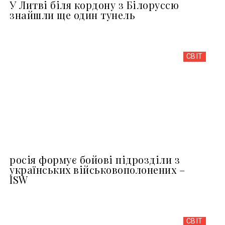
У Литві біля кордону з Білоруссю
знайшли ще один тунель
СВІТ
росія формує бойові підрозділи з
українських військовополонених –
ISW
СВІТ