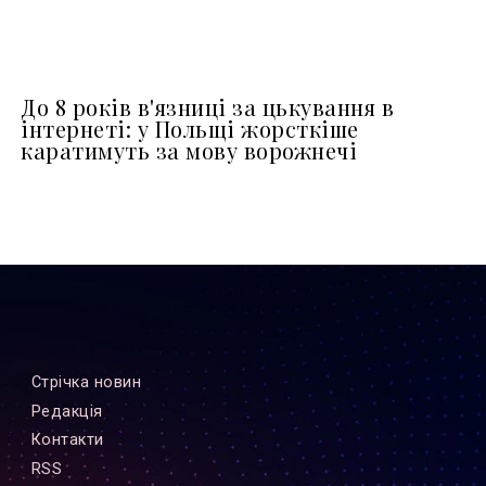
До 8 років в'язниці за цькування в
інтернеті: у Польщі жорсткіше
каратимуть за мову ворожнечі
Стрiчка новин
Редакцiя
Контакти
RSS