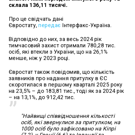
склала 136,11 тисячі.
Про це свідчать дані
Євростату,
передає
Інтерфакс-Україна.
Відповідно до них, за весь 2024 рік
тимчасовий захист отримали 780,28 тис.
осіб, які втекли з України, що на 26,1%
менше, ніж у 2023 році.
Євростат також повідомив, що кількість
заявників про надання притулку в ЄС
скоротилася в першому кварталі 2025 року
на 23,5% – до 183,81 тис., тоді як за 2024 рік
– на 13,1%, до 912,42 тис.
"Найвищі співвідношення кількості
осіб, які звернулися за притулком, на
1000 осіб було зафіксовано на Кіпрі
(7,2), у Греції (6,6) та Ірландії та