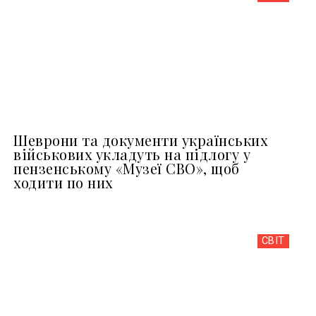
Шеврони та документи українських
військових укладуть на підлогу у
пензенському «Музеї СВО», щоб
ходити по них
СВІТ