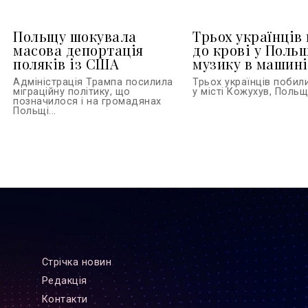
Польщу шокувала
Трьох українців
масова депортація
до крові у Польщ
поляків із США
музику в машині
Адміністрація Трампа посилила
Трьох українців побил
міграційну політику, що
у місті Кожухув, Польща
позначилося і на громадянах
Польщі...
Стрiчка новин
Редакцiя
Контакти