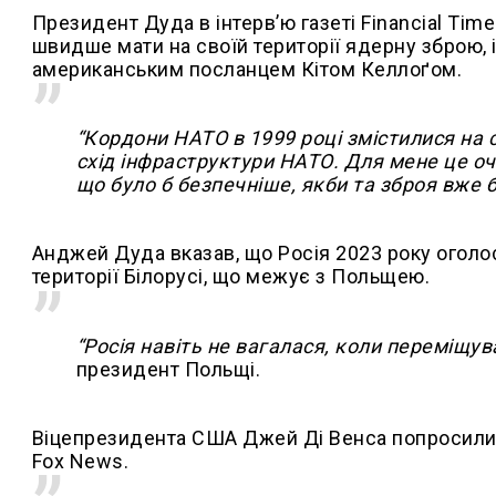
Президент Дуда в інтерв’ю газеті Financial Ti
швидше мати на своїй території ядерну зброю, 
американським посланцем Кітом Келлоґом.
“Кордони НАТО в 1999 році змістилися на 
схід інфраструктури НАТО. Для мене це оч
що було б безпечніше, якби та зброя вже б
Анджей Дуда вказав, що Росія 2023 року оголо
території Білорусі, що межує з Польщею.
“Росія навіть не вагалася, коли переміщув
президент Польщі.
Віцепрезидента США Джей Ді Венса попросили в
Fox News.