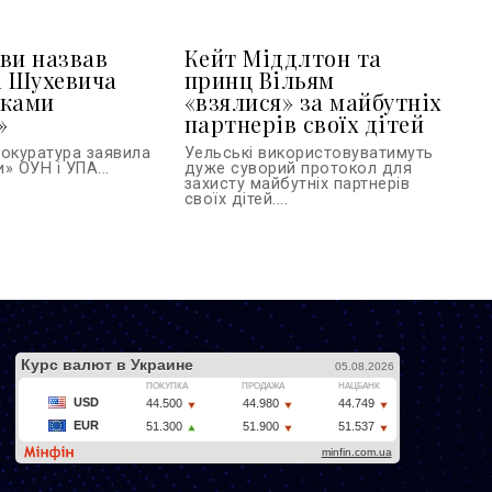
ви назвав
Кейт Міддлтон та
і Шухевича
принц Вільям
иками
«взялися» за майбутніх
»
партнерів своїх дітей
рокуратура заявила
Уельські використовуватимуть
» ОУН і УПА...
дуже суворий протокол для
захисту майбутніх партнерів
своїх дітей....