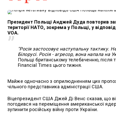
Президент Польщі Анджей Дуда повторив зак
території НАТО, зокрема у Польщі, у відповідь
VOA.
"Росія застосовує наступальну тактику. Н
Білорусі. Росія - агресор, вона напала на 
Польщі британському телебаченню, після то
Financial Times цього тижня.
Майже одночасно з оприлюдненням цих пропоз
чільного представника адміністрації США.
Віцепрезидент США Джей Ді Венс сказав, що ві
погодився на переміщення американської ядерн
зупинити російську війну проти України.