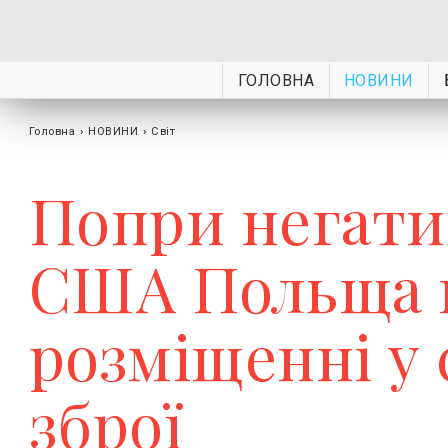
ГОЛОВНА
НОВИНИ
Головна
›
НОВИНИ
›
Світ
Попри негати
США Польща н
розміщенні у 
зброї