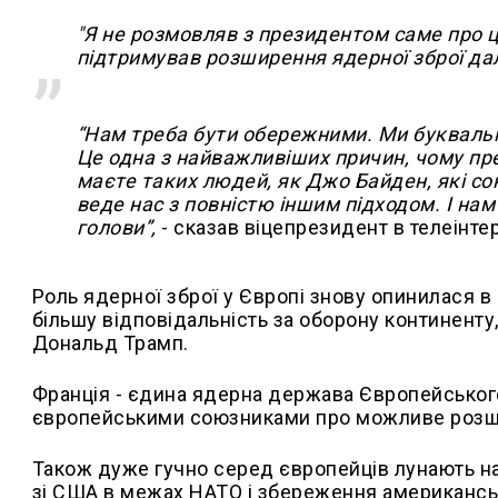
"Я не розмовляв з президентом саме про ц
підтримував розширення ядерної зброї далі
“Нам треба бути обережними. Ми буквально
Це одна з найважливіших причин, чому пр
маєте таких людей, як Джо Байден, які со
веде нас з повністю іншим підходом. І нам
голови”,
- сказав віцепрезидент в телеінте
Роль ядерної зброї у Європі знову опинилася в ц
більшу відповідальність за оборону континент
Дональд Трамп.
Франція - єдина ядерна держава Європейського
європейськими союзниками про можливе розши
Також дуже гучно серед європейців лунають на
зі США в межах НАТО і збереження американсько