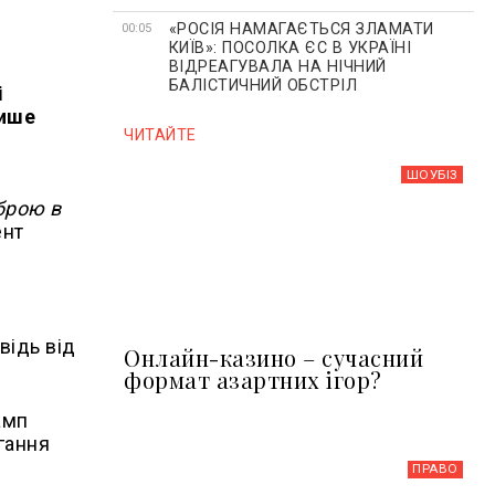
«РОСІЯ НАМАГАЄТЬСЯ ЗЛАМАТИ
00:05
КИЇВ»: ПОСОЛКА ЄС В УКРАЇНІ
ВІДРЕАГУВАЛА НА НІЧНИЙ
БАЛІСТИЧНИЙ ОБСТРІЛ
і
пише
ЧИТАЙТЕ
ШОУБIЗ
брою в
ент
відь від
Онлайн-казино – сучасний
формат азартних ігор?
амп
гання
ПРАВО