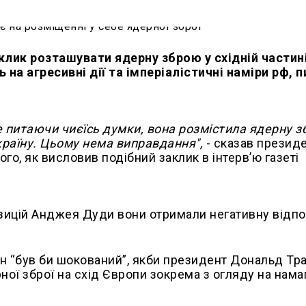
лик розташувати ядерну зброю у східній частин
 на агресивні дії та імперіалістичні наміри рф, 
е питаючи чиєїсь думки, вона розмістила ядерну з
Україну. Цьому нема виправдання",
- сказав презид
го, як висловив подібний заклик в інтерв’ю газеті
ицій Анджея Дуди вони отримали негативну відпо
н “був би шокований”, якби президент Дональд Тр
ої зброї на схід Європи зокрема з огляду на нама