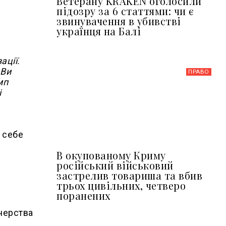
Ветерану KRAKEN оголосили
підозру за 6 статтями: чи є
звинувачення в убивстві
українця на Балі
ації.
 Ви
ПРАВО
мп
і
а себе
В окупованому Криму
російський військовий
застрелив товариша та вбив
трьох цивільних, четверо
поранених
нерства