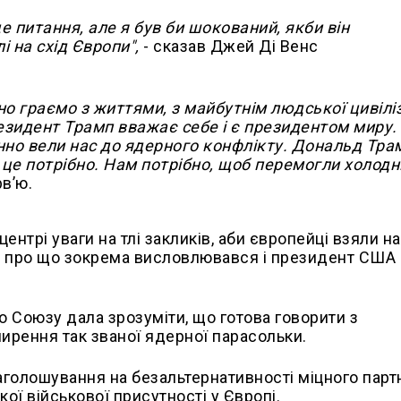
е питання, але я був би шокований, якби він
 на схід Європи",
- сказав Джей Ді Венс
 граємо з життями, з майбутнім людської цивіліз
езидент Трамп вважає себе і є президентом миру.
нно вели нас до ядерного конфлікту. Дональд Тра
 це потрібно. Нам потрібно, щоб перемогли холодн
рв’ю.
ентрі уваги на тлі закликів, аби європейці взяли н
у, про що зокрема висловлювався і президент США
 Союзу дала зрозуміти, що готова говорити з
рення так званої ядерної парасольки.
голошування на безальтернативності міцного парт
ї військової присутності у Європі.