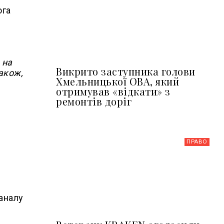
ога
 на
Викрито заступника голови
акож,
Хмельницької ОВА, який
отримував «відкати» з
ремонтів доріг
ПРАВО
аналу