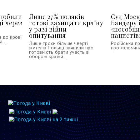
 побили
Лише 27% поляків
Суд Моск
і через
готові захищати країну
Бандеру 
у разі війни —
«пособн
опитування
нацистів
и до крові
 ...
Лише трохи більше чверті
Російська п
жителів Польщі заявили про
про «злочини
готовність брати участь в
обороні країни ...