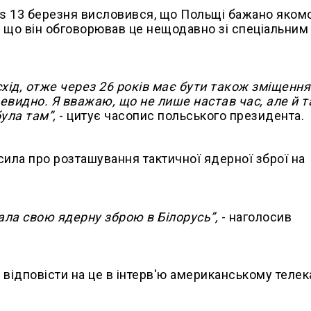
mes 13 березня висловився, що Польщі бажано яком
і що він обговорював це нещодавно зі спеціальним
схід, отже через 26 років має бути також зміщення
евидно. Я вважаю, що не лише настав час, але й т
ула там”,
- цитує часопис польського президента.
сила про розташування тактичної ядерної зброї на
ала свою ядерну зброю в Білорусь”,
- наголосив
ідповісти на це в інтерв'ю американському телек