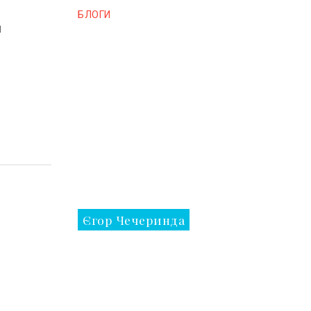
БЛОГИ
я
Єгор Чечеринда