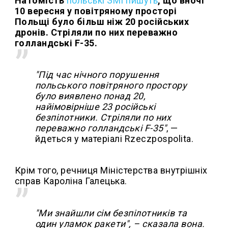
Натомість
польські ЗМІ пишуть
, що вночі
10 вересня у повітряному просторі
Польщі було більш ніж 20 російських
дронів. Стріляли по них переважно
голландські F-35.
"Під час нічного порушення
польського повітряного простору
було виявлено понад 20,
найімовірніше 23 російські
безпілотники. Стріляли по них
переважно голландські F-35"
, —
йдеться у матеріалі Rzeczpospolita.
Крім того, речниця Міністерства внутрішніх
справ Кароліна Галецька.
"Ми знайшли сім безпілотників та
один уламок ракети", – сказала вона.