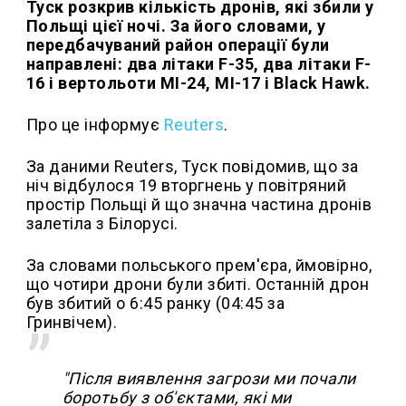
Туск розкрив кількість дронів, які збили у
Польщі цієї ночі. За його словами, у
передбачуваний район операції були
направлені: два літаки F-35, два літаки F-
16 і вертольоти MI-24, MI-17 і Black Hawk.
Про це інформує
Reuters
.
За даними Reuters, Туск повідомив, що за
ніч відбулося 19 вторгнень у повітряний
простір Польщі й що значна частина дронів
залетіла з Білорусі.
За словами польського прем'єра, ймовірно,
що чотири дрони були збиті. Останній дрон
був збитий о 6:45 ранку (04:45 за
Гринвічем).
"Після виявлення загрози ми почали
боротьбу з об'єктами, які ми