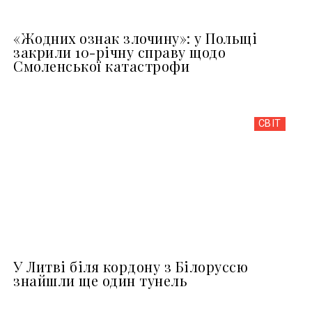
«Жодних ознак злочину»: у Польщі
закрили 10-річну справу щодо
Смоленської катастрофи
СВІТ
У Литві біля кордону з Білоруссю
знайшли ще один тунель