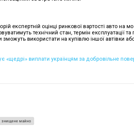
рій експертній оцінці ринкової вартості авто на м
уватимуть технічний стан, термін експлуатації та 
 зможуть використати на купівлю іншої автівки аб
тує «щедрі» виплати українцям за добровільне пов
знищене майно