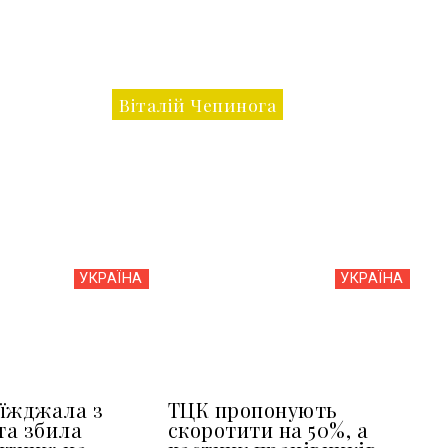
Віталій Чепинога
УКРАЇНА
УКРАЇНА
їжджала з
ТЦК пропонують
та збила
скоротити на 50%, а