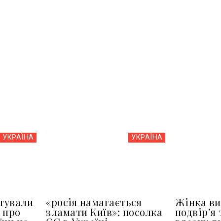
УКРАЇНА
УКРАЇНА
тували
«росія намагається
Жінка ви
 про
зламати Київ»: посолка
подвір’я 