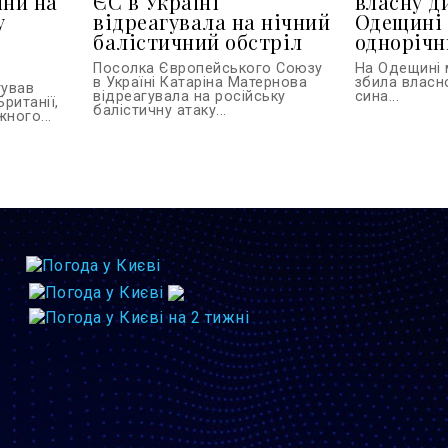
їни на
ЄС в Україні
власну д
у
відреагувала на нічний
Одещині 
балістичний обстріл
однорічн
Посолка Європейського Союзу
На Одещині 
в Україні Катаріна Матернова
збила власн
тував
відреагувала на російську
сина...
Британії,
балістичну атаку...
ного...