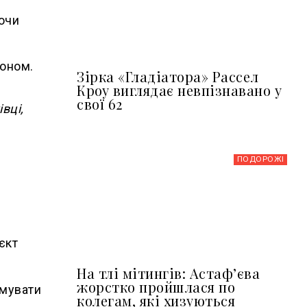
уючи
доном.
Зірка «Гладіатора» Рассел
Кроу виглядає невпізнавано у
свої 62
вці,
ПОДОРОЖІ
єкт
На тлі мітингів: Астафʼєва
жорстко пройшлася по
имувати
колегам, які хизуються