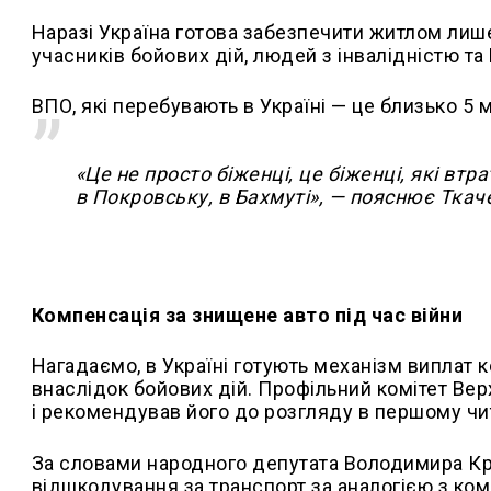
Наразі Україна готова забезпечити житлом лише
учасників бойових дій, людей з інвалідністю т
ВПО, які перебувають в Україні — це близько 
«Це не просто біженці, це біженці, які втра
в Покровську, в Бахмуті», — пояснює Ткач
Компенсація за знищене авто під час війни
Нагадаємо, в Україні готують механізм виплат 
внаслідок бойових дій. Профільний комітет Ве
і рекомендував його до розгляду в першому чи
За словами народного депутата Володимира Кр
відшкодування за транспорт за аналогією з ко