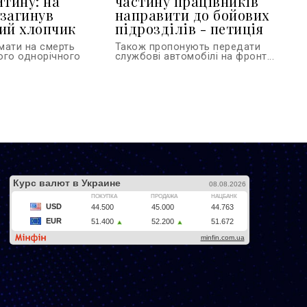
итину: на
частину працівників
загинув
направити до бойових
ий хлопчик
підрозділів - петиція
мати на смерть
Також пропонують передати
ого однорічного
службові автомобілі на фронт...