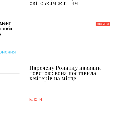
світським життям
омент
ШОУБIЗ
пробіг
о
ернення
Наречену Роналду назвали
товстою: вона поставила
хейтерів на місце
БЛОГИ