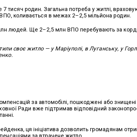
 7 тисяч родин. Загальна потреба у житлі, врахов
а ВПО, коливається в межах 2–2,5 мільйона родин.
5 млн людей. Ще 2–2,5 млн ВПО перебувають за кор
тили своє житло — у Маріуполі, в Луганську, у Горлі
енко.
компенсацій за автомобілі, пошкоджені або знищені
рховної Ради вже підтримав відповідний законопро
танні.
ейденка, ця ініціатива дозволить громадянам отр
мпенсаціями за втрачене житло.