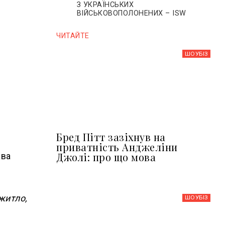
З УКРАЇНСЬКИХ
ВІЙСЬКОВОПОЛОНЕНИХ – ISW
ЧИТАЙТЕ
5
ШОУБIЗ
Бред Пітт зазіхнув на
приватність Анджеліни
Джолі: про що мова
ава
житло,
ШОУБIЗ