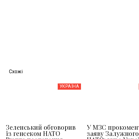
Схожi
УКРАЇНА
Зеленський обговорив
У МЗС прокомен
із генсеком НАТО
заяву Залужного