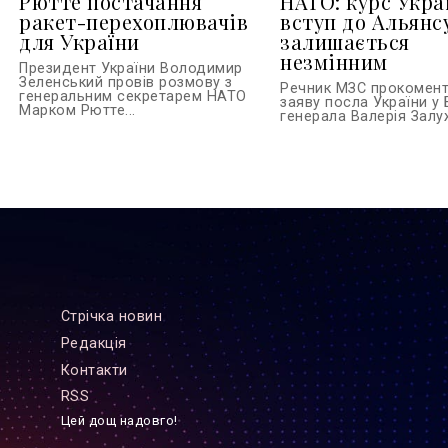
Рютте постачання
НАТО: курс Укра
ракет-перехоплювачів
вступ до Альянс
для України
залишається
незмінним
Президент України Володимир
Зеленський провів розмову з
Речник МЗС прокомен
генеральним секретарем НАТО
заяву посла України у 
Марком Рютте...
генерала Валерія Залуж
Стрiчка новин
Редакцiя
Контакти
RSS
Цей дощ надовго!