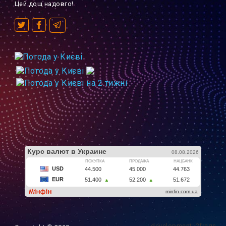
Цей дощ надовго!
development: 2frags