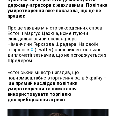
державу-агресора є жахливими. Політика
умиротворення вже показала, що це не
працює.
Про це заявив міністр закордонних справ
Естонії Маргус Цахкна, коментуючи
скандальні заяви ексканцлера
Німеччини Герхарда Шредера. На своїй
сторінці в
X
(Twitter) очільник естонської
дипломатії зазначив, що не погоджується зі
Шредером.
Естонський міністр нагадав, що
повномасштабне вторгнення рф в Україну –
це прямий наслідок політики
умиротворення та намагання
використовувати торгівлю
для
приборкання агресії
.