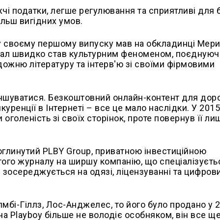
чі податки, легше регулювання та сприятливі для 
ільш вигідних умов.
 у своєму першому випуску мав на обкладинці Мери
рнал швидко став культурним феноменом, поєднуюч
дожню літературу та інтерв'ю зі своїми фірмовими
еншуватися. Безкоштовний онлайн-контент для дор
уренції в Інтернеті – все це мало наслідки. У 2015
голеність зі своїх сторінок, проте повернув її ли
поглинутий PLBY Group, приватною інвестиційною
того журналу на ширшу компанію, що спеціалізуєть
н зосереджується на одязі, ліцензуванні та цифрови
мбі-Гіллз, Лос-Анджелес, то його було продано у 2
а Playboy більше не володіє особняком, він все щ