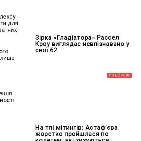
плексу
ати для
ватних
Зірка «Гладіатора» Рассел
Кроу виглядає невпізнавано у
свої 62
ого
 лише
ПОДОРОЖІ
чення
ності
На тлі мітингів: Астафʼєва
жорстко пройшлася по
колегам, які хизуються