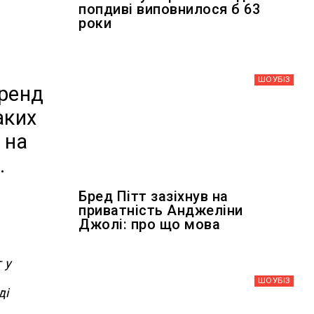
попдиві виповнилося б 63
роки
ШОУБIЗ
бренд
аких
 на
.
Бред Пітт зазіхнув на
приватність Анджеліни
Джолі: про що мова
 у
ШОУБIЗ
ді