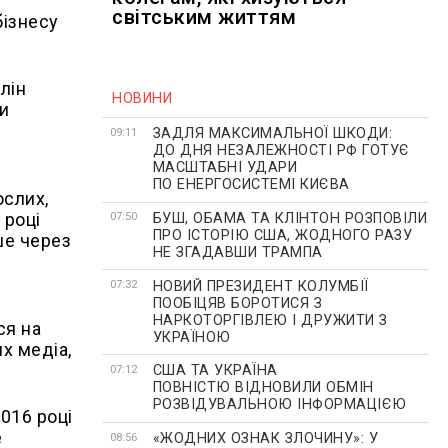
світським життям
бізнесу
лін
НОВИНИ
и
ЗАДЛЯ МАКСИМАЛЬНОЇ ШКОДИ:
09:11
ДО ДНЯ НЕЗАЛЕЖНОСТІ РФ ГОТУЄ
МАСШТАБНІ УДАРИ
ПО ЕНЕРГОСИСТЕМІ КИЄВА
ослих,
 році
БУШ, ОБАМА ТА КЛІНТОН РОЗПОВІЛИ
07:50
ПРО ІСТОРІЮ США, ЖОДНОГО РАЗУ
ше через
НЕ ЗГАДАВШИ ТРАМПА
НОВИЙ ПРЕЗИДЕНТ КОЛУМБІЇ
07:32
ПООБІЦЯВ БОРОТИСЯ З
НАРКОТОРГІВЛЕЮ І ДРУЖИТИ З
ся на
УКРАЇНОЮ
х медіа,
США ТА УКРАЇНА
07:12
ПОВНІСТЮ ВІДНОВИЛИ ОБМІН
РОЗВІДУВАЛЬНОЮ ІНФОРМАЦІЄЮ
016 році
е
«ЖОДНИХ ОЗНАК ЗЛОЧИНУ»: У
08:56