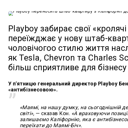
Playboy забирає свої «кроляч
переїжджає у нову штаб-квар
чоловічогоо стилю життя насл
як Tesla, Chevron та Charles 
більш сприятливе для бізнес
У п'ятницю генеральний директор Playboy Бен
«антибізнесовою».
«Маямі, на нашу думку, на сьогоднішній де
світі»,
— сказав Кон.
«А враховуючи позиці
залишаємо Каліфорнію, яка є антибізнесо
переїхати до Маямі-Біч».