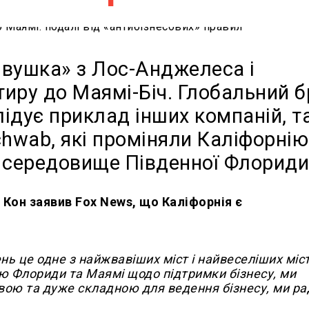
і вушка» з Лос-Анджелеса і
тиру до Маямі-Біч. Глобальний 
ідує приклад інших компаній, т
Schwab, які проміняли Каліфорнію
у середовище Південної Флориди
 Кон заявив Fox News, що Каліфорнія є
нь це одне з найжвавіших міст і найвеселіших міст
ю Флориди та Маямі щодо підтримки бізнесу, ми
вою та дуже складною для ведення бізнесу, ми ра