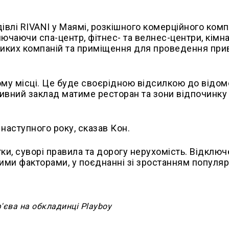
івлі RIVANI у Маямі, розкішного комерційного ком
лючаючи спа-центр, фітнес- та велнес-центри, кімн
ликих компаній та приміщення для проведення при
вому місці. Це буде своєрідною відсилкою до відом
ивний заклад матиме ресторан та зони відпочинку
наступного року, сказав Кон.
ки, суворі правила та дорогу нерухомість. Відклю
ими факторами, у поєднанні зі зростанням популяр
'єва на обкладинці Playboy