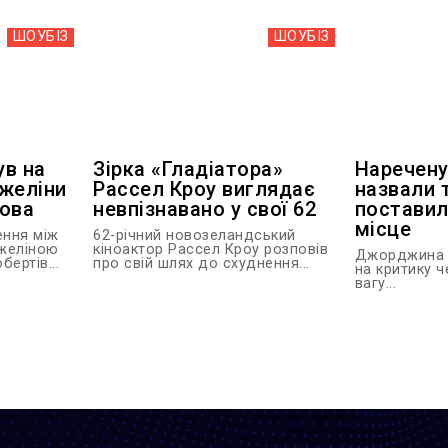
ШОУБIЗ
ШОУБIЗ
ув на
Зірка «Гладіатора»
Наречену
желіни
Рассел Кроу виглядає
назвали 
мова
невпізнавано у свої 62
поставил
місце
ення між
62-річний новозеландський
джеліною
кіноактор Рассел Кроу розповів
Джорджина Р
ертів...
про свій шлях до схуднення...
на критику 
вагу...