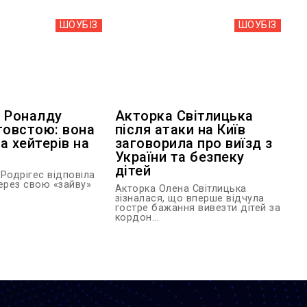
ШОУБIЗ
ШОУБIЗ
 Роналду
Акторка Світлицька
товстою: вона
після атаки на Київ
а хейтерів на
заговорила про виїзд з
України та безпеку
дітей
одрігес відповіла
через свою «зайву»
Акторка Олена Світлицька
зізналася, що вперше відчула
гостре бажання вивезти дітей за
кордон...