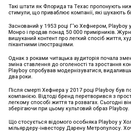
Такі штати як Флорида та Техас пропонують ниж
стимули, що приваблює компанії, які шукають б
Заснований у 1953 році Г'ю Хефнером, Playboy
Монро і продав понад 50 000 примірників. Жу
вишуканий контент про легкий спосіб життя, ху
пікантними ілюстраціями.
Однак з роками читацька аудиторія почала зм
зміна ставлення до оголеності та зростання конк
Playboy спробував модернізуватися, видаливши о
два роки.
Після смерті Хефнера у 2017 році Playboy був 
компанією. Відтоді бренд перетворився з прос
легкому способі життя та розвагах. Сьогодні ві
зберігаючи при цьому культовий образ Playboy.
Що стосується відомого особняка Playboy у Хол
мільярдеру-інвестору Дарену Метропулосу. Хоч