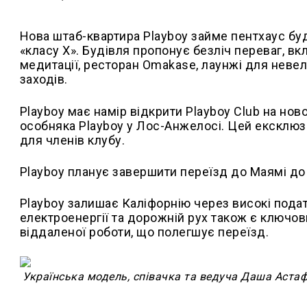
Нова штаб-квартира Playboy займе пентхаус буд
«класу X». Будівля пропонує безліч переваг, вк
медитації, ресторан Omakase, лаунжі для неве
заходів.
Playboy має намір відкрити Playboy Club на но
особняка Playboy у Лос-Анжелосі. Цей ексклюз
для членів клубу.
Playboy планує завершити переїзд до Маямі до 
Playboy залишає Каліфорнію через високі подат
електроенергії та дорожній рух також є ключов
віддаленої роботи, що полегшує переїзд.
Українська модель, співачка та ведуча Даша
Астаф