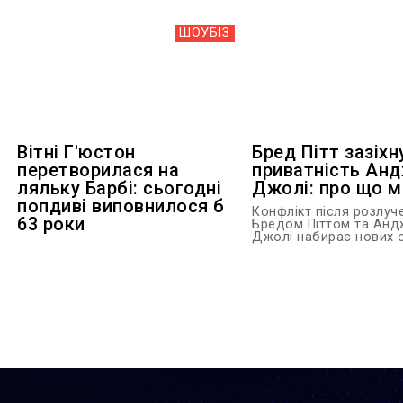
ШОУБIЗ
Вітні Г'юстон
Бред Пітт зазіхн
перетворилася на
приватність Анд
ляльку Барбі: сьогодні
Джолі: про що 
попдиві виповнилося б
Конфлікт після розлуч
63 роки
Бредом Піттом та Ан
Джолі набирає нових об