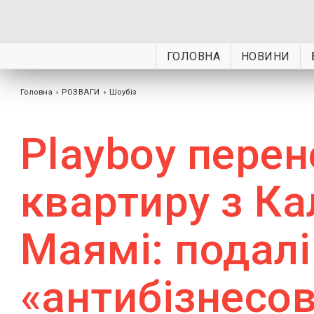
ГОЛОВНА
НОВИНИ
Головна
›
РОЗВАГИ
›
Шоубiз
Playboy перен
квартиру з Ка
Маямі: подалі
«антибізнесо