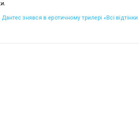
и.
Дантес знявся в еротичному трилері «Всі відтінки