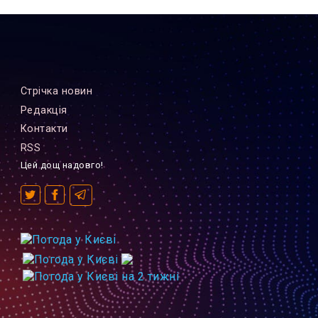
Стрiчка новин
Редакцiя
Контакти
RSS
Цей дощ надовго!