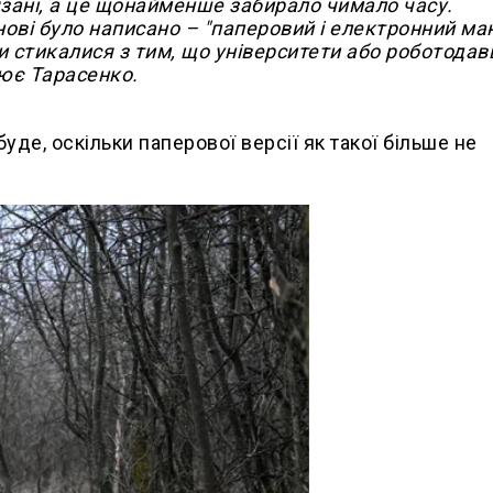
язані, а це щонайменше забирало чимало часу.
нові було написано – "паперовий і електронний м
и стикалися з тим, що університети або роботодавц
ює Тарасенко.
уде, оскільки паперової версії як такої більше не