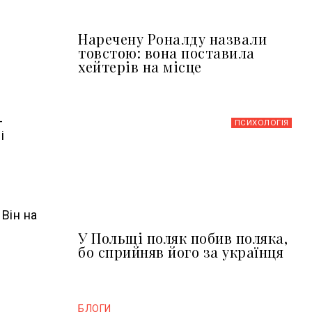
Наречену Роналду назвали
товстою: вона поставила
хейтерів на місце
-
ПСИХОЛОГІЯ
і
Він на
У Польщі поляк побив поляка,
бо сприйняв його за українця
БЛОГИ