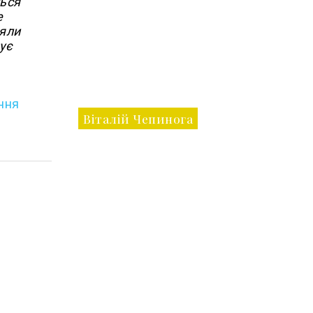
ться
е
няли
ує
ння
Віталій Чепинога