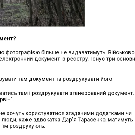
умент?
ю фотографією більше не видаватимуть. Військово
лектронний документ із реєстру. Існує три основн
рувати там документ та роздрукувати його.
уватись там і роздрукувати згенерований документ. 
рві+".
 не хочуть користуватися згаданими додатками чи
 люди, каже адвокатка Дар'я Тарасенко, матимуть
т їм роздрукують.