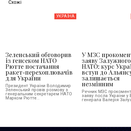
Схожi
УКРАЇНА
Зеленський обговорив
У МЗС прокомен
із генсеком НАТО
заяву Залужного
Рютте постачання
НАТО: курс Укра
ракет-перехоплювачів
вступ до Альянс
для України
залишається
незмінним
Президент України Володимир
Зеленський провів розмову з
Речник МЗС прокомен
генеральним секретарем НАТО
заяву посла України у 
Марком Рютте...
генерала Валерія Залуж