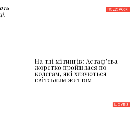
ають
ПОДОРОЖІ
і,
На тлі мітингів: Астафʼєва
жорстко пройшлася по
колегам, які хизуються
світським життям
ШОУБIЗ