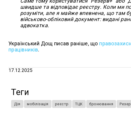
Саме тому користуватися "Резерв+" або "
швидше та відповідає реєстру. Коли ми п
розуміти, але я майже впевнена, що там бу
військово-обліковий документ: видані ра
адвокатка.
Український Дощ писав раніше, що
правозахисн
працівників
.
17.12.2025
Теги
Дія
мобілізація
реєстр
ТЦК
бронювання
Резе