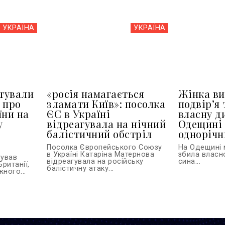
УКРАЇНА
УКРАЇНА
тували
«росія намагається
Жінка ви
 про
зламати Київ»: посолка
подвір’я 
їни на
ЄС в Україні
власну д
у
відреагувала на нічний
Одещині 
балістичний обстріл
однорічн
Посолка Європейського Союзу
На Одещині 
в Україні Катаріна Матернова
збила власн
тував
відреагувала на російську
сина...
Британії,
балістичну атаку...
ного...