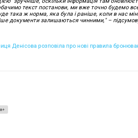
Дією" зручніше, оскільки інформація там оновлює
обачимо текст постанови, ми вже точно будемо вс
де така ж норма, яка була і раніше, коли в нас мі
ніше документи залишаються чинними," – підсумов
иця Денісова розповіла про нові правила бронюва
рв+