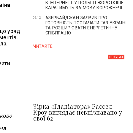
В ІНТЕРНЕТІ: У ПОЛЬЩІ ЖОРСТКІШЕ
міна –
КАРАТИМУТЬ ЗА МОВУ ВОРОЖНЕЧІ
АЗЕРБАЙДЖАН ЗАЯВИВ ПРО
06:12
ГОТОВНІСТЬ ПОСТАЧАТИ ГАЗ УКРАЇНІ
ТА РОЗШИРЮВАТИ ЕНЕРГЕТИЧНУ
 що уряд
СПІВПРАЦЮ
ментів.
ла.
ЧИТАЙТЕ
ШОУБIЗ
вати
Зірка «Гладіатора» Рассел
Кроу виглядає невпізнавано у
ково-
свої 62
оча