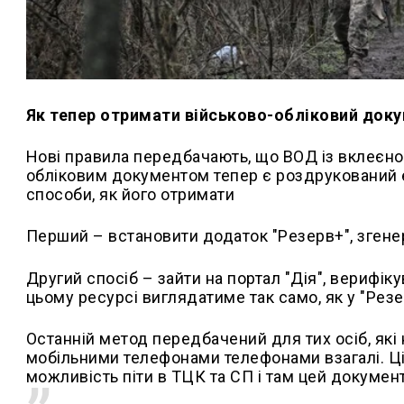
Як тепер отримати військово-обліковий док
Нові правила передбачають, що ВОД із вклеєно
обліковим документом тепер є роздрукований е
способи, як його отримати
Перший – встановити додаток "Резерв+", згене
Другий спосіб – зайти на портал "Дія", верифік
цьому ресурсі виглядатиме так само, як у "Резе
Останній метод передбачений для тих осіб, які
мобільними телефонами телефонами взагалі. Ці
можливість піти в ТЦК та СП і там цей докумен