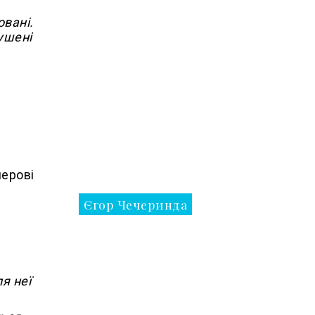
овані.
мушені
перові
Єгор Чечеринда
я неї