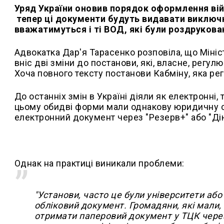
Уряд України оновив порядок оформлення вій
тепер ці документи будуть видавати виключн
вважатимуться і ті ВОД, які були роздрукова
Адвокатка Дар'я Тарасенко розповіла, що Міні
вніс дві зміни до постанови, які, власне, регул
Хоча повного тексту постанови Кабміну, яка рег
До останніх змін в Україні діяли як електронні,
цьому обидві форми мали однакову юридичну с
електронний документ через "Резерв+" або "Дію
Однак на практиці виникали проблеми:
"Установи, часто це були університети аб
обліковий документ. Громадяни, які мали,
отримати паперовий документ у ТЦК через 