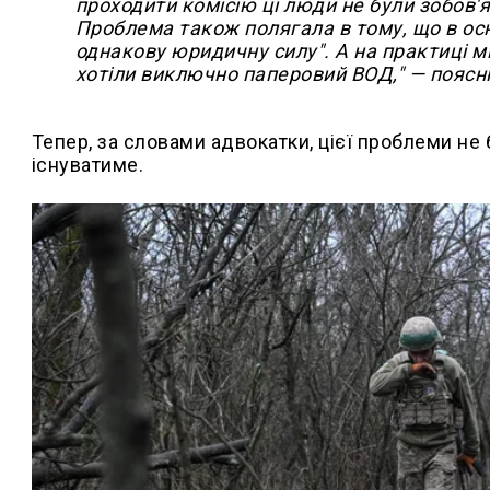
проходити комісію ці люди не були зобов'
Проблема також полягала в тому, що в ос
однакову юридичну силу". А на практиці м
хотіли виключно паперовий ВОД," — поясн
Тепер, за словами адвокатки, цієї проблеми не б
існуватиме.