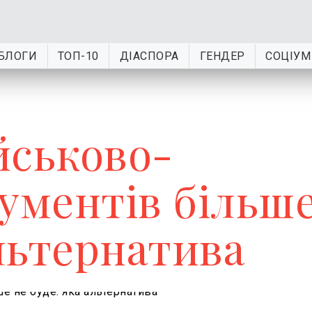
БЛОГИ
ТОП-10
ДІАСПОРА
ГЕНДЕР
СОЦІУМ
йськово-
кументів більш
альтернатива