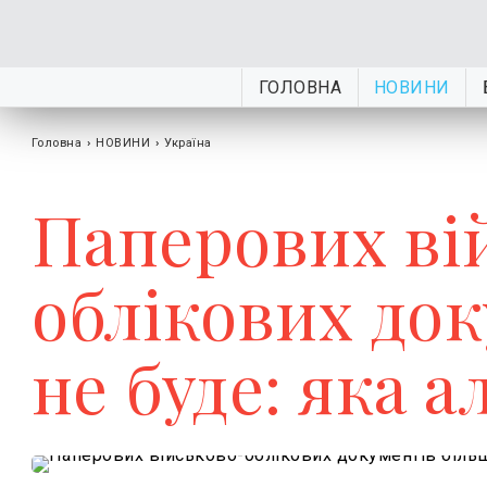
ГОЛОВНА
НОВИНИ
Головна
›
НОВИНИ
›
Україна
Паперових ві
облікових до
не буде: яка 