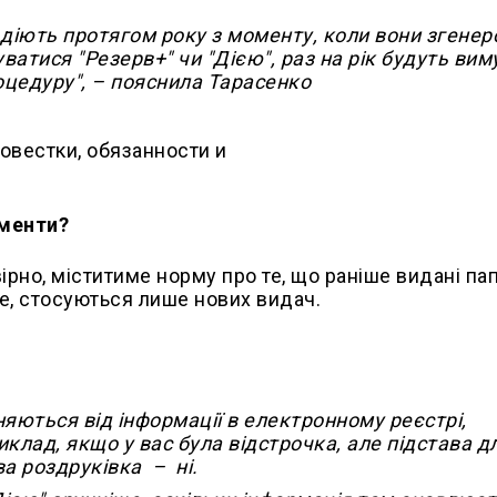
 діють протягом року з моменту, коли вони згенер
уватися "Резерв+" чи "Дією", раз на рік будуть ви
оцедуру", – пояснила Тарасенко
ументи?
ірно, міститиме норму про те, що раніше видані па
е, стосуються лише нових видач.
няються від інформації в електронному реєстрі,
лад, якщо у вас була відстрочка, але підстава дл
ва роздруківка – ні.