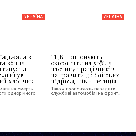
УКРАЇНА
УКРАЇНА
їжджала з
ТЦК пропонують
та збила
скоротити на 50%, а
итину: на
частину працівників
загинув
направити до бойових
ий хлопчик
підрозділів - петиція
мати на смерть
Також пропонують передати
ого однорічного
службові автомобілі на фронт...