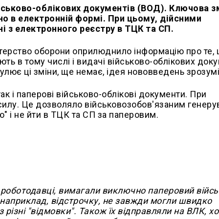
ськово-облікових документів (ВОД). Ключова з
о в електронній формі. При цьому, дійсними
ні з електронного реєстру в ТЦК та СП.
стерство оборони оприлюднило інформацію про те,
юють в тому числі і видачі військово-облікових доку
улює ці зміни, ще немає, ідея нововведень зрозумі
 так і паперові військово-облікові документи. При
илу. Це дозволяло військовозобов'язаним генеру
" і не йти в ТЦК та СП за паперовим.
о роботодавці, вимагали виключно паперовий війсь
 наприклад, відстрочку, не завжди могли швидко
різні "відмовки". Також їх відправляли на ВЛК, х